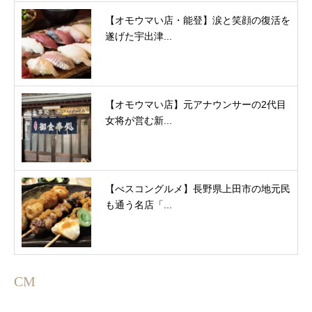
【オモウマい店・能登】涙と笑顔の復活を
遂げた宇出津...
【オモウマい店】元アナウンサーの2代目
女将が営む新...
【べスコングルメ】長野県上田市の地元民
も通う名店「...
CM