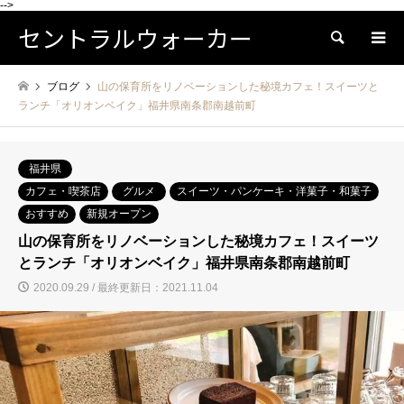
-->
セントラルウォーカー
検索
ブログ
山の保育所をリノベーションした秘境カフェ！スイーツと
ランチ「オリオンベイク」福井県南条郡南越前町
福井県
カフェ・喫茶店
グルメ
スイーツ・パンケーキ・洋菓子・和菓子
おすすめ
新規オープン
山の保育所をリノベーションした秘境カフェ！スイーツ
とランチ「オリオンベイク」福井県南条郡南越前町
2020.09.29 / 最終更新日：2021.11.04