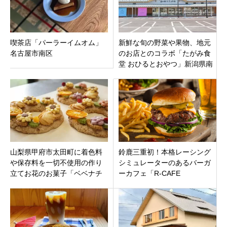
喫茶店「パーラーイムオム」
新鮮な旬の野菜や果物、地元
名古屋市南区
のお店とのコラボ「たがみ食
堂 おひるとおやつ」新潟県南
蒲原郡田上町
山梨県甲府市太田町に着色料
鈴鹿三重初！本格レーシング
や保存料を一切不使用の作り
シミュレーターのあるバーガ
立てお花のお菓子「ベベナチ
ーカフェ「R-CAFE
ュール」10月8日移転オープ
BURGER」鈴鹿サーキットか
ン！
らも車で5分にオープン！