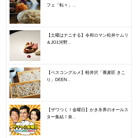
フェ「転々」...
【土曜はナニする】令和ロマン松井ケムリ
＆JO1河野...
【ベスコングルメ】軽井沢「蕎麦匠 きこ
り」DEEN...
【ザワつく！金曜日】かき氷界のオールス
ター集結！奈...