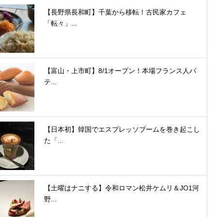
【長野県長和町】千葉から移転！古民家カフェ
「転々」...
【富山・上市町】8/1オープン！本場フランス人パ
テ...
【日本初】韓国でエスプレッソブームを巻き起こし
た「...
【土曜はナニする】令和ロマン松井ケムリ＆JO1河
野...