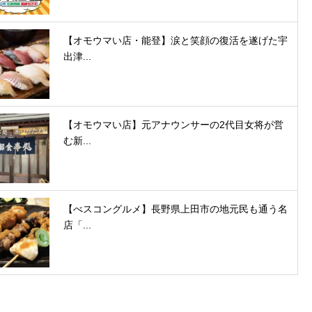
【オモウマい店・能登】涙と笑顔の復活を遂げた宇
出津...
【オモウマい店】元アナウンサーの2代目女将が営
む新...
【べスコングルメ】長野県上田市の地元民も通う名
店「...