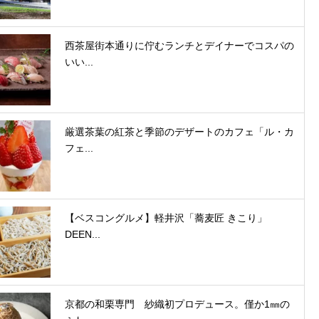
西茶屋街本通りに佇むランチとデイナーでコスパの
いい...
厳選茶葉の紅茶と季節のデザートのカフェ「ル・カ
フェ...
【ベスコングルメ】軽井沢「蕎麦匠 きこり」
DEEN...
京都の和栗専門 紗織初プロデュース。僅か1㎜の