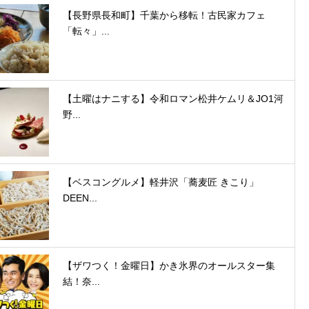
【長野県長和町】千葉から移転！古民家カフェ
「転々」...
【土曜はナニする】令和ロマン松井ケムリ＆JO1河
野...
【ベスコングルメ】軽井沢「蕎麦匠 きこり」
DEEN...
【ザワつく！金曜日】かき氷界のオールスター集
結！奈...