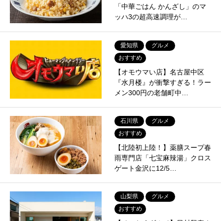
「中華ごはん かんざし」のマ
ッハ3の超高速調理が…
愛知県
グルメ
おすすめ
【オモウマい店】名古屋中区
『水月楼』が衝撃すぎる！ラー
メン300円の老舗町中…
石川県
グルメ
おすすめ
【北陸初上陸！】薬膳スープ春
雨専門店「七宝麻辣湯」クロス
ゲート金沢に12/5…
山梨県
グルメ
おすすめ