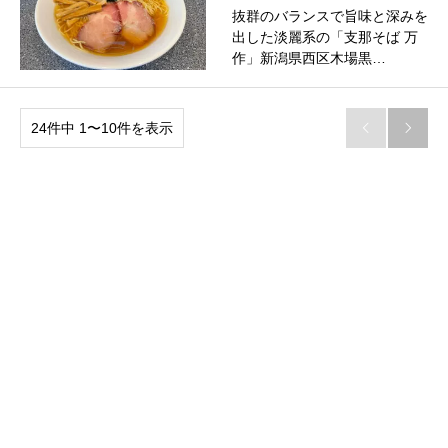
抜群のバランスで旨味と深みを
出した淡麗系の「支那そば 万
作」新潟県西区木場黒…
24件中 1〜10件を表示

