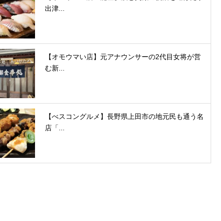
出津...
【オモウマい店】元アナウンサーの2代目女将が営
む新...
【べスコングルメ】長野県上田市の地元民も通う名
店「...