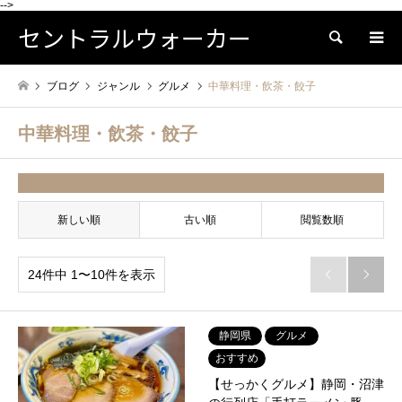
-->
セントラルウォーカー
検索
ブログ
ジャンル
グルメ
中華料理・飲茶・餃子
中華料理・飲茶・餃子
並べ替え条件
新しい順
古い順
閲覧数順
24件中 1〜10件を表示


静岡県
グルメ
おすすめ
【せっかくグルメ】静岡・沼津