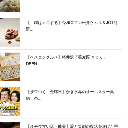
【土曜はナニする】令和ロマン松井ケムリ＆JO1河
野...
【ベスコングルメ】軽井沢「蕎麦匠 きこり」
DEEN...
【ザワつく！金曜日】かき氷界のオールスター集
結！奈...
【オモウマい店・能登】涙と笑顔の復活を遂げた宇