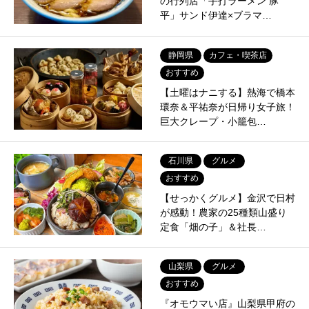
の行列店「手打ラーメン 豚
平」サンド伊達×ブラマ…
静岡県
カフェ・喫茶店
おすすめ
【土曜はナニする】熱海で橋本
環奈＆平祐奈が日帰り女子旅！
巨大クレープ・小籠包…
石川県
グルメ
おすすめ
【せっかくグルメ】金沢で日村
が感動！農家の25種類山盛り
定食「畑の子」＆社長…
山梨県
グルメ
おすすめ
『オモウマい店』山梨県甲府の