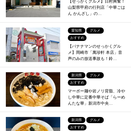
【せっかくグルメ】日村興奮！
山梨県甲府の行列店「中華ごは
ん かんざし」の…
愛知県
グルメ
おすすめ
【バナナマンのせっかくグル
メ】岡崎市「萬珍軒 本店」音
声のみの放送事故も！鈴…
新潟県
グルメ
おすすめ
マーボー麺や岩ノリ背脂、冷や
し中華に定番中華そば「らーめ
んたな華」新潟市中央…
新潟県
グルメ
おすすめ