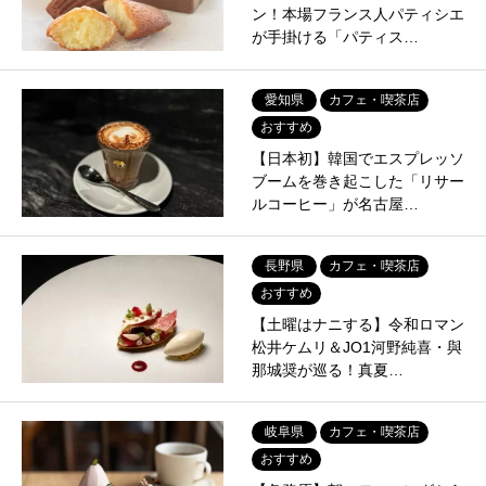
ン！本場フランス人パティシエ
が手掛ける「パティス…
愛知県
カフェ・喫茶店
おすすめ
【日本初】韓国でエスプレッソ
ブームを巻き起こした「リサー
ルコーヒー」が名古屋…
長野県
カフェ・喫茶店
おすすめ
【土曜はナニする】令和ロマン
松井ケムリ＆JO1河野純喜・與
那城奨が巡る！真夏…
岐阜県
カフェ・喫茶店
おすすめ