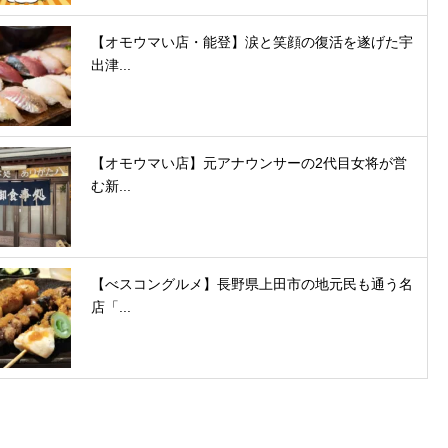
【オモウマい店・能登】涙と笑顔の復活を遂げた宇
出津...
【オモウマい店】元アナウンサーの2代目女将が営
む新...
【べスコングルメ】長野県上田市の地元民も通う名
店「...