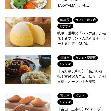
「JUNE COFFEE
TAKAYAMA」が飛…
岐阜県
カフェ・喫茶店
おすすめ
岐阜・垂井の「パンの森」が進
化！新ブランドの焼き菓子・ケ
ーキ専門店「GURU…
長野県
カフェ・喫茶店
おすすめ
【長野県長和町】千葉から移
転！古民家カフェ「転々」が和
田宿にオープン！自家製…
富山県
グルメ
おすすめ
【富山・上市町】8/1オープ