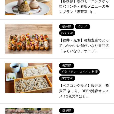
【各務原】朝のモーニングから
贅沢ランチ・看板メニューのモ
ンブラン「喫茶室 山…
福井県
グルメ
おすすめ
【福井・光陽】種類豊富でとっ
てもかわいい創作いなり専門店
「ふくいなり」オープ…
長野県
イタリアン・スペイン料理
おすすめ
【ベスコングルメ】軽井沢「蕎
麦匠 きこり」DEEN池森オスス
メ！2色のそばと…
岐阜県