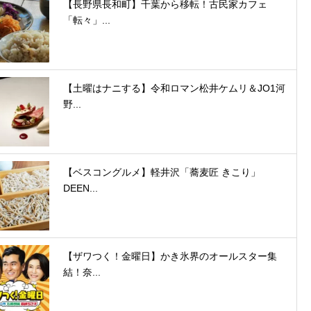
【長野県長和町】千葉から移転！古民家カフェ
「転々」...
【土曜はナニする】令和ロマン松井ケムリ＆JO1河
野...
【ベスコングルメ】軽井沢「蕎麦匠 きこり」
DEEN...
【ザワつく！金曜日】かき氷界のオールスター集
結！奈...