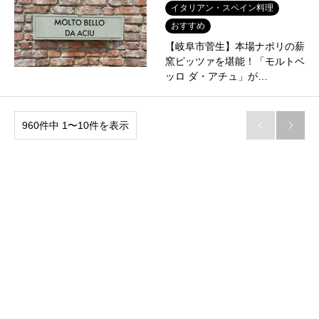
イタリアン・スペイン料理
おすすめ
【岐阜市菅生】本場ナポリの薪
窯ピッツァを堪能！「モルトベ
ッロ ダ・アチュ」が…
960件中 1〜10件を表示

