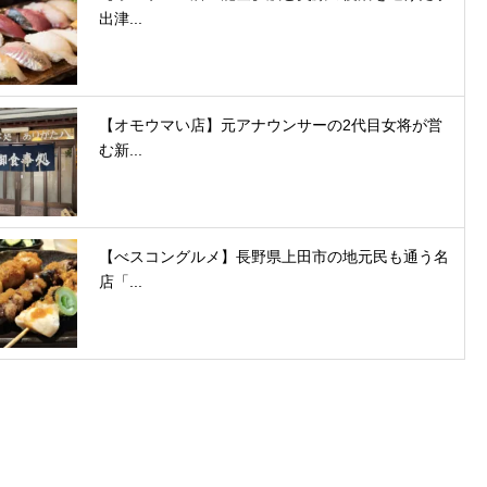
出津...
【オモウマい店】元アナウンサーの2代目女将が営
む新...
【べスコングルメ】長野県上田市の地元民も通う名
店「...