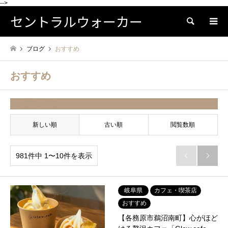
-->
セントラルウォーカー
検索
ブログ
おすすめ
おすすめ
並べ替え条件
新しい順
古い順
閲覧数順
981件中 1〜10件を表示


岐阜県
カフェ・喫茶店
おすすめ
【各務原市鵜沼南町】心がほど