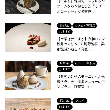
【日本初】韓国でエスプレッソ
ブームを巻き起こした「リサー
ルコーヒー」が名古屋…
長野県
カフェ・喫茶店
おすすめ
【土曜はナニする】令和ロマン
松井ケムリ＆JO1河野純喜・與
那城奨が巡る！真夏…
岐阜県
カフェ・喫茶店
おすすめ
【各務原】朝のモーニングから
贅沢ランチ・看板メニューのモ
ンブラン「喫茶室 山…
福井県
グルメ
おすすめ