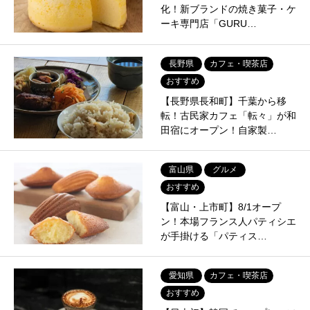
化！新ブランドの焼き菓子・ケ
ーキ専門店「GURU…
長野県
カフェ・喫茶店
おすすめ
【長野県長和町】千葉から移
転！古民家カフェ「転々」が和
田宿にオープン！自家製…
富山県
グルメ
おすすめ
【富山・上市町】8/1オープ
ン！本場フランス人パティシエ
が手掛ける「パティス…
愛知県
カフェ・喫茶店
おすすめ