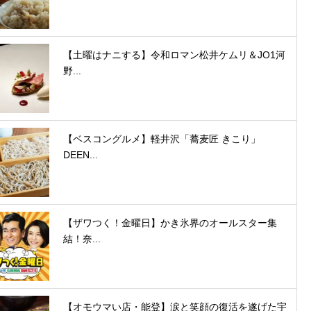
【土曜はナニする】令和ロマン松井ケムリ＆JO1河
野...
【ベスコングルメ】軽井沢「蕎麦匠 きこり」
DEEN...
【ザワつく！金曜日】かき氷界のオールスター集
結！奈...
【オモウマい店・能登】涙と笑顔の復活を遂げた宇