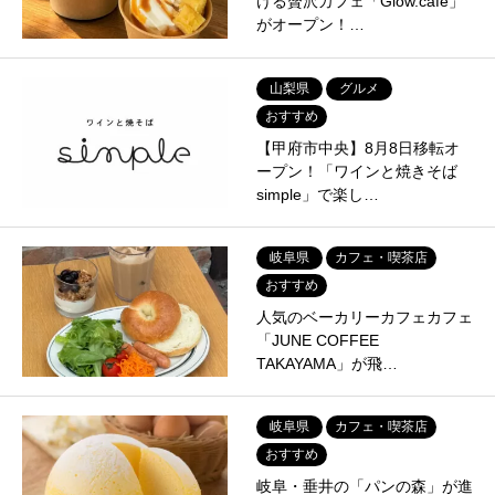
ける贅沢カフェ「Glow.cafe」
がオープン！…
山梨県
グルメ
おすすめ
【甲府市中央】8月8日移転オ
ープン！「ワインと焼きそば
simple」で楽し…
岐阜県
カフェ・喫茶店
おすすめ
人気のベーカリーカフェカフェ
「JUNE COFFEE
TAKAYAMA」が飛…
岐阜県
カフェ・喫茶店
おすすめ
岐阜・垂井の「パンの森」が進