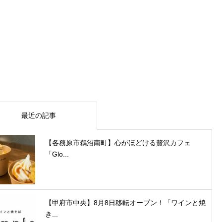
最近の記事
【各務原市鵜沼南町】心がほどける贅沢カフェ
「Glo...
【甲府市中央】8月8日移転オープン！「ワインと焼
き...