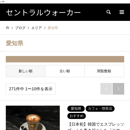
-->
セントラルウォーカー
検索
ブログ
エリア
愛知県
愛知県
並べ替え条件
新しい順
古い順
閲覧数順
271件中 1〜10件を表示


愛知県
カフェ・喫茶店
おすすめ
【日本初】韓国でエスプレッソ