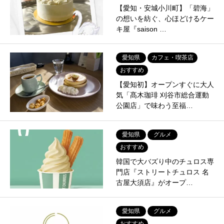
【愛知・安城小川町】「碧海」
の想いを紡ぐ、心ほどけるケー
キ屋『saison …
愛知県
カフェ・喫茶店
おすすめ
【愛知初】オープンすぐに大人
気「髙木珈琲 刈谷市総合運動
公園店」で味わう至福…
愛知県
グルメ
おすすめ
韓国で大バズり中のチュロス専
門店『ストリートチュロス 名
古屋大須店』がオープ…
愛知県
グルメ
おすすめ