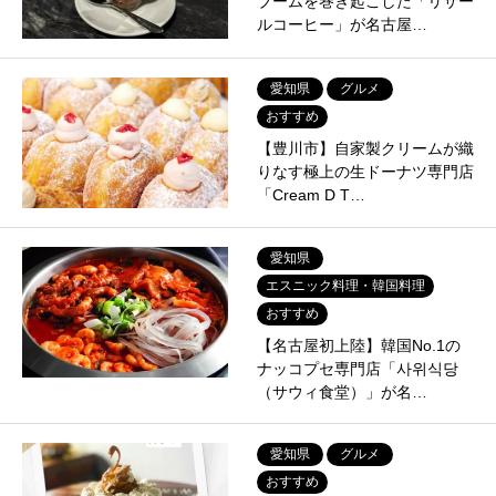
ブームを巻き起こした「リサー
ルコーヒー」が名古屋…
愛知県
グルメ
おすすめ
【豊川市】自家製クリームが織
りなす極上の生ドーナツ専門店
「Cream D T…
愛知県
エスニック料理・韓国料理
おすすめ
【名古屋初上陸】韓国No.1の
ナッコプセ専門店「사위식당
（サウィ食堂）」が名…
愛知県
グルメ
おすすめ