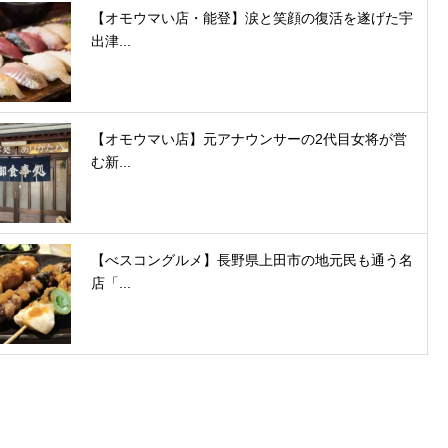
【オモウマい店・能登】涙と笑顔の復活を遂げた宇
出津...
【オモウマい店】元アナウンサーの2代目女将が営
む新...
【べスコングルメ】長野県上田市の地元民も通う名
店「...