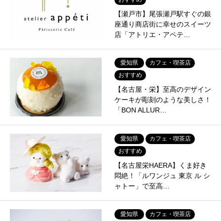
【瀬戸市】尾張瀬戸駅すぐの銀
座通り商店街に幸せのスイーツ
店「アトリエ・アペテ…
愛知県
カフェ・喫茶店
おすすめ
【名古屋・栄】至高のデザイン
ケーキが彫刻のような美しさ！
「BON ALLUR…
愛知県
カフェ・喫茶店
おすすめ
【名古屋栄HAERA】くま好き
悶絶！「ルワンジュ 東京 ル シ
ャトー」で至高…
愛知県
カフェ・喫茶店