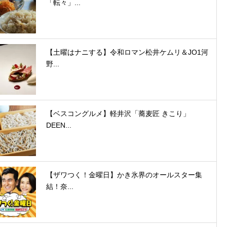
「転々」...
【土曜はナニする】令和ロマン松井ケムリ＆JO1河
野...
【ベスコングルメ】軽井沢「蕎麦匠 きこり」
DEEN...
【ザワつく！金曜日】かき氷界のオールスター集
結！奈...