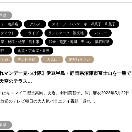
岡県
フェ・喫茶店
グルメ
スイーツ・パンケーキ・洋菓子・和菓子
イクアウト
ドライブ
ランドマーク・観光地
レジャー
民家・秘境・絶景・隠れ家
和食・割烹・寿司・天ぷら・懐石料理
旅館
食堂・定食屋・弁当
すすめ
テレビ番組
人気店
絶対行きたい
れマンデー見っけ隊】伊豆半島・静岡県沼津市富士山を一望で
天空のテラス…
トはキスマイ二階堂高嗣、友近、羽田美智子、深川麻衣2023年5月22日
時放送のテレビ朝日の大人気バラエテイ番組「帰れ…
梨県