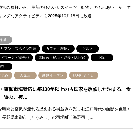
神宮の参拝から、最新のひんやりスイーツ、動物とのふれあい、そして
リングなアクティビティも2025年10月18日に放送…
野県
タリアン・スペイン料理
カフェ・喫茶店
グルメ
ンドマーク・観光地
古民家・秘境・絶景・隠れ家
宿泊
旅館
すすめ
人気店
新規オープン
絶対行きたい
・東御市海野宿に築100年以上の古民家を改修した泊まる、食
、遊ぶ。複…
な時間と空気が流れる歴史ある街並みを楽しむ江戸時代の面影を色濃く
、長野県東御市（とうみし）の宿場町「海野宿（…