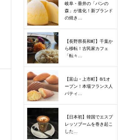
岐阜・垂井の「パンの
森」が進化！新ブランド
の焼き…
【長野県長和町】千葉か
レ
ら移転！古民家カフェ
「転々…
【富山・上市町】8/1オ
ープン！本場フランス人
パティ…
【日本初】韓国でエスプ
レッソブームを巻き起こ
した…