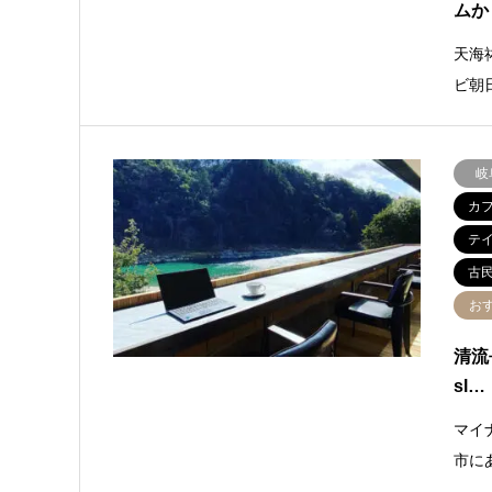
ムか
天海
ビ朝
岐
カ
テ
古
お
清流
sl…
マイ
市に