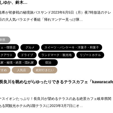
しゆか、鈴木…
祐希が初参戦の秘境旅バスサンド2023年6月5日（月）夜7時放送のテレ
日の大人気バラエテイ番組「帰れマンデー見っけ隊…
阜県
フェ・喫茶店
グルメ
スイーツ・パンケーキ・洋菓子・和菓子
イクアウト
ドライブ
ランドマーク・観光地
リゾートホテル
民家・秘境・絶景・隠れ家
宿泊
すすめ
人気店
絶対行きたい
長良川を眺めながらゆったりできるテラスカフェ「kawaracaf
ナスイオンたっぷり！長良川が望めるテラスのある絶景カフェ岐阜県関
ある関観光ホテル内1階テラスに2023年3月7日にオ…