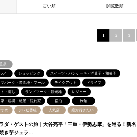
古い順
閲覧数順
1
2
3
重県
ルメ
ショッピング
スイーツ・パンケーキ・洋菓子・和菓子
ーマパーク・遊園地・プール
テイクアウト
ドライブ
ット・癒し
ランドマーク・観光地
レジャー
民家・秘境・絶景・隠れ家
宿泊
旅館
すすめ
テレビ番組
人気店
絶対行きたい
ラダ・ゲストの旅｜大谷亮平「三重・伊勢志摩」を巡る！新名
焼き芋ジェラ…