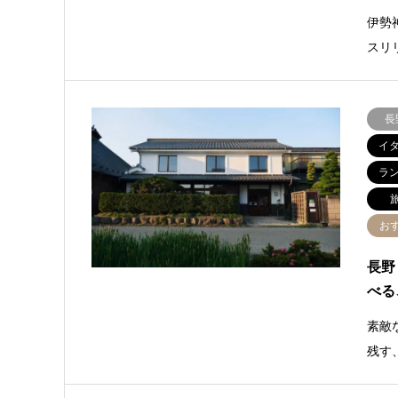
伊勢
スリ
長
イ
ラ
お
長野
べる
素敵
残す