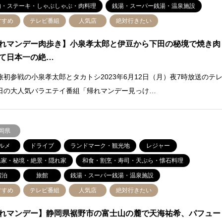
肉・ステーキ・しゃぶしゃぶ・肉料理
銭湯・スーパー銭湯・温泉施設
すすめ
テレビ番組
人気店
絶対行きたい
れマンデー肉歩き】小泉孝太郎と伊豆から下田の秘境で焼き肉
て日本一の絶…
旅初参戦の小泉孝太郎とタカトシ2023年6月12日（月）夜7時放送のテ
日の大人気バラエテイ番組「帰れマンデー見っけ…
岡県
ルメ
ドライブ
ランドマーク・観光地
レジャー
民家・秘境・絶景・隠れ家
和食・割烹・寿司・天ぷら・懐石料理
宿泊
旅館
銭湯・スーパー銭湯・温泉施設
すすめ
テレビ番組
人気店
絶対行きたい
れマンデー】静岡県裾野市の富士山の麓で天海祐希、パフュー