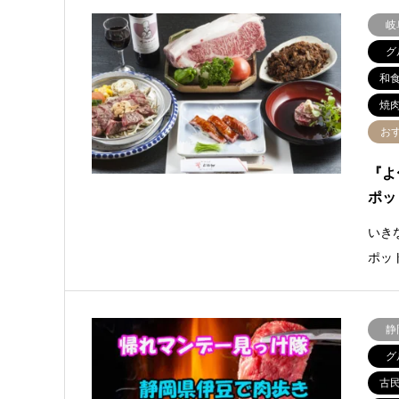
岐
グ
和
焼
お
『よ
ポッ
いき
ポッ
静
グ
古