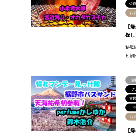
焼
お
【帰
探し
秘境
ビ朝
静
グ
古
お
【帰