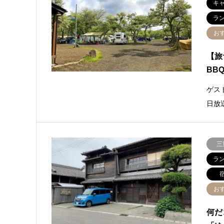
キ
ラ
お
【旅
BB
ゲス
日放
三
ラ
お
何だ