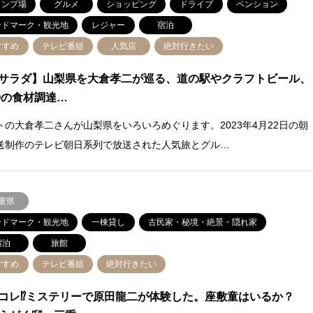
ャンプ場
グルメ
ショッピング
ドライブ
ペンション
ンドマーク・観光地
レジャー
宿泊
すすめ
テレビ番組
人気店
絶対行きたい
サラダ】山梨県を大倉孝二が巡る、道の駅やクラフトビール、
Qの食材調達…
トの大倉孝二さんが山梨県をいろいろめぐります。2023年4月22日の朝
送制作のテレビ朝日系列で放送された人気旅とグル…
重県
ンドマーク・観光地
一棟貸し
古民家・秘境・絶景・隠れ家
宿泊
旅館
すすめ
テレビ番組
絶対行きたい
コレ⁉ミステリーで原田龍二が体験した。座敷童はいるか？