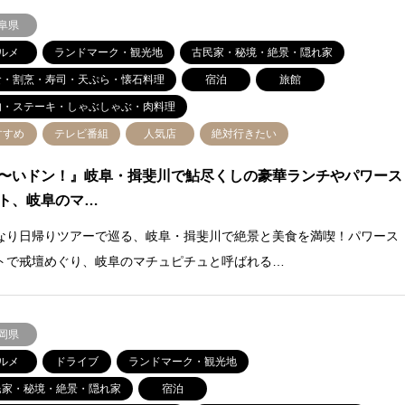
阜県
ルメ
ランドマーク・観光地
古民家・秘境・絶景・隠れ家
食・割烹・寿司・天ぷら・懐石料理
宿泊
旅館
肉・ステーキ・しゃぶしゃぶ・肉料理
すすめ
テレビ番組
人気店
絶対行きたい
〜いドン！』岐阜・揖斐川で鮎尽くしの豪華ランチやパワース
ト、岐阜のマ…
なり日帰りツアーで巡る、岐阜・揖斐川で絶景と美食を満喫！パワース
トで戒壇めぐり、岐阜のマチュピチュと呼ばれる…
岡県
ルメ
ドライブ
ランドマーク・観光地
民家・秘境・絶景・隠れ家
宿泊