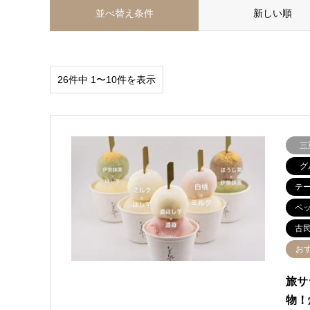
並べ替え条件
新しい順
26件中 1〜10件を表示
三
グ
テ
ペ
古
お
旅サ
物！