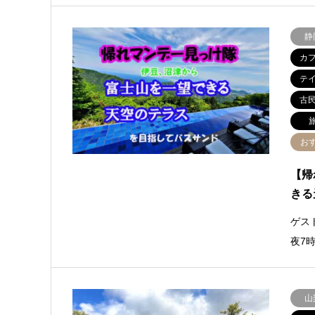
静
カ
テ
古
お
【帰
きる
ゲス
夜7
山