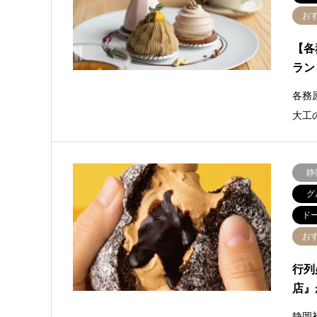
お
【各
ラン
各務
大工
静
グ
ド
お
行列
店』
静岡