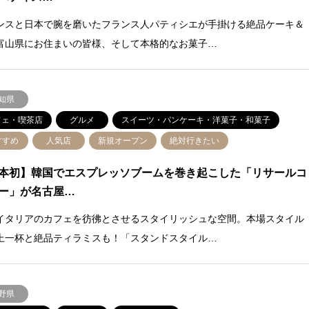
ンスと日本で腕を磨いたフランス人パティシエが手掛ける絶品ケーキ＆
富山県にお住まいの皆様、そして本格的なお菓子…
知県
フェ・喫茶店
グルメ
スイーツ・パンケーキ・洋菓子・和菓子
すすめ
人気店
新規オープン
絶対行きたい
本初】韓国でエスプレッソブームを巻き起こした「リサールコ
ー」が名古屋…
イタリアのカフェを彷彿とさせるスタイリッシュな空間。本場スタイル
上一杯と絶品ティラミスも！「スタンドスタイル…
野県