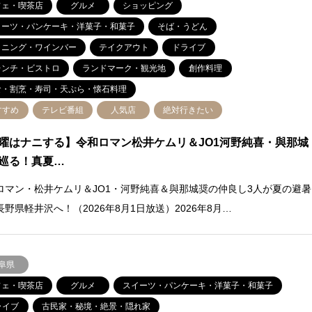
フェ・喫茶店
グルメ
ショッピング
イーツ・パンケーキ・洋菓子・和菓子
そば・うどん
イニング・ワインバー
テイクアウト
ドライブ
レンチ・ビストロ
ランドマーク・観光地
創作料理
食・割烹・寿司・天ぷら・懐石料理
すすめ
テレビ番組
人気店
絶対行きたい
曜はナニする】令和ロマン松井ケムリ＆JO1河野純喜・與那城
巡る！真夏…
ロマン・松井ケムリ＆JO1・河野純喜＆與那城奨の仲良し3人が夏の避暑
長野県軽井沢へ！（2026年8月1日放送）2026年8月…
阜県
フェ・喫茶店
グルメ
スイーツ・パンケーキ・洋菓子・和菓子
ライブ
古民家・秘境・絶景・隠れ家