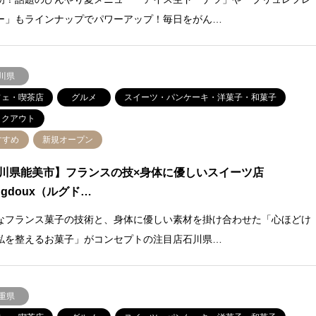
ー」もラインナップでパワーアップ！毎日をがん…
川県
フェ・喫茶店
グルメ
スイーツ・パンケーキ・洋菓子・和菓子
イクアウト
すすめ
新規オープン
川県能美市】フランスの技×身体に優しいスイーツ店
ugdoux（ルグド…
なフランス菓子の技術と、身体に優しい素材を掛け合わせた「心ほどけ
私を整えるお菓子」がコンセプトの注目店石川県…
重県