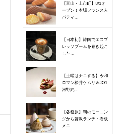
【富山・上市町】8/1オ
ープン！本場フランス人
パティ…
【日本初】韓国でエスプ
レッソブームを巻き起こ
した…
【土曜はナニする】令和
ロマン松井ケムリ＆JO1
河野純…
【各務原】朝のモーニン
グから贅沢ランチ・看板
メニ…