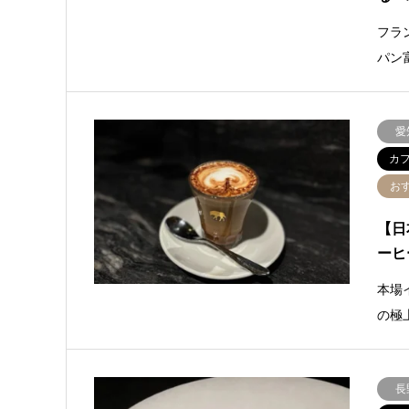
フラ
パン
愛
カ
お
【日
ーヒ
本場
の極
長