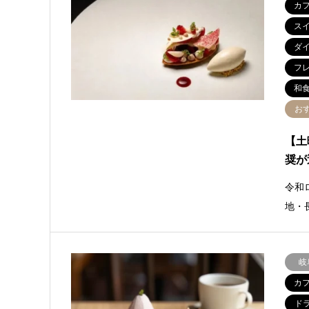
カ
ス
ダ
フ
和
お
【土
奨が
令和
地・
岐
カ
ド