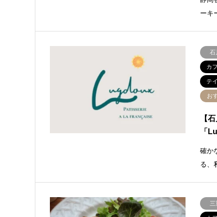
ーキ
石
カ
テ
お
【石
「L
確か
る、
三