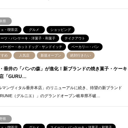
阜県
フェ・喫茶店
グルメ
ショッピング
イーツ・パンケーキ・洋菓子・和菓子
テイクアウト
ンバーガー・ホットドッグ・サンドイッチ
ベーカリ―・パン
すすめ
人気店
新規オープン
絶対行きたい
・垂井の「パンの森」が進化！新ブランドの焼き菓子・ケーキ
店「GURU…
ルマンヴィタル垂井本店」のリニューアルに続き、待望の新ブランド
URUNIE（グルニエ）」のグランドオープン岐阜県不破…
野県
フェ・喫茶店
グルメ
スイーツ・パンケーキ・洋菓子・和菓子