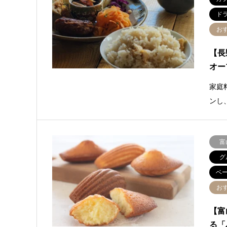
ド
お
【長
オー
家庭
ンし
富
グ
ベ
お
【富
る「