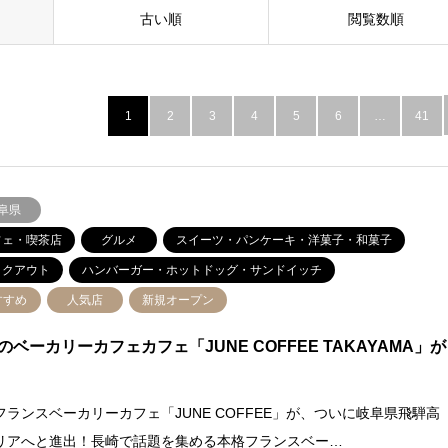
古い順
閲覧数順
1
2
3
4
5
6
…
41
阜県
フェ・喫茶店
グルメ
スイーツ・パンケーキ・洋菓子・和菓子
イクアウト
ハンバーガー・ホットドッグ・サンドイッチ
すすめ
人気店
新規オープン
のベーカリーカフェカフェ「JUNE COFFEE TAKAYAMA」が
フランスベーカリーカフェ「JUNE COFFEE」が、ついに岐阜県飛騨高
リアへと進出！長崎で話題を集める本格フランスベー…