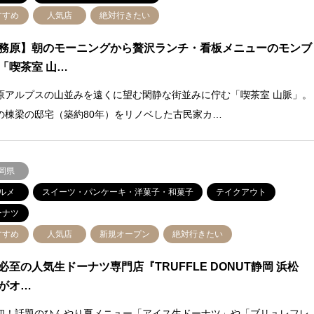
すすめ
人気店
絶対行きたい
務原】朝のモーニングから贅沢ランチ・看板メニューのモンブ
「喫茶室 山…
原アルプスの山並みを遠くに望む閑静な街並みに佇む「喫茶室 山脈」。
の棟梁の邸宅（築約80年）をリノベした古民家カ…
岡県
ルメ
スイーツ・パンケーキ・洋菓子・和菓子
テイクアウト
ーナツ
すすめ
人気店
新規オープン
絶対行きたい
必至の人気生ドーナツ専門店『TRUFFLE DONUT静岡 浜松
がオ…
初！話題のひんやり夏メニュー「アイス生ドーナツ」や「ブリュレフレ