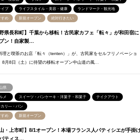
ライブ
ライフスタイル・美容・健康
ランドマーク・観光地
すすめ
新規オープン
絶対行きたい
野県長和町】千葉から移転！古民家カフェ「転々」が和田宿に
プン！自家製…
料理と喫茶のお店「転々（tenten）」が、古民家をセルフリノベーショ
、8月8日（土）に待望の移転オープン中山道の風…
山県
ルメ
スイーツ・パンケーキ・洋菓子・和菓子
テイクアウト
ーカリ―・パン
すすめ
新規オープン
山・上市町】8/1オープン！本場フランス人パティシエが手掛
パティス…