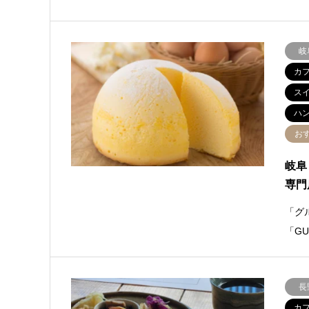
岐
カ
ス
ハ
お
岐阜
専門
「グ
「G
長
カ