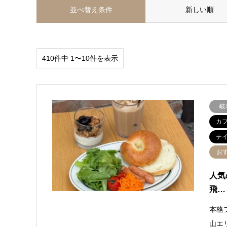
並べ替え条件
新しい順
410件中 1〜10件を表示
岐
カ
テ
お
人気
飛…
本格
山エ