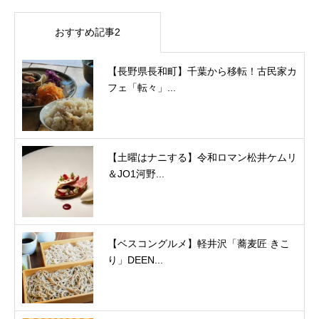
おすすめ記事2
【長野県長和町】千葉から移転！古民家カ
フェ「転々」...
【土曜はナニする】令和ロマン松井ケムリ
＆JO1河野...
【ベスコングルメ】軽井沢「蕎麦匠 きこ
り」DEEN...