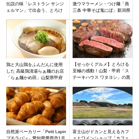
伝説の味「レストラン サンジ
激ウマラーメン・つけ麺「燕
ェルマン」で出会う、とろけ
三条 中華そば鬼にぼ」新潟県
る牛タンシチューと肉汁チー
燕市吉田
ズハンバーグ
【せっかくグルメ】とろける
鶏と大山鶏をふんだんに使用
至極の感動！山梨・甲府「ス
した 高級鶏清湯らぁ麺のお店
テーキハウス ワタヨシ」の黒
「らぁ麺かめ田」山梨県甲府
毛和牛サーロイン
市中巨摩郡昭和町に4月2日オ
ープン
自然派ベーカリー「Petit Lapin
富士山がドカンと見えるカフ
プチラパン」愛知県愛西市1月
ェとワインショップ「カフェ