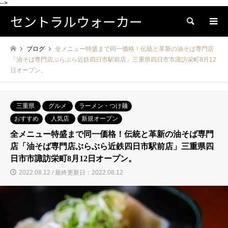
-->
セントラルウォーカー
検索
ブログ
全メニュー特盛まで同一価格！伝統と革新の油そば専門店
「油そば専門店ぶらぶら近鉄四日市駅前店」三重県四日市市諏訪栄町8月12
日オープン。
三重県
グルメ
ラーメン・つけ麺
おすすめ
人気店
新規オープン
全メニュー特盛まで同一価格！伝統と革新の油そば専門
店「油そば専門店ぶらぶら近鉄四日市駅前店」三重県四
日市市諏訪栄町8月12日オープン。
2022.08.12 / 最終更新日：2022.08.12