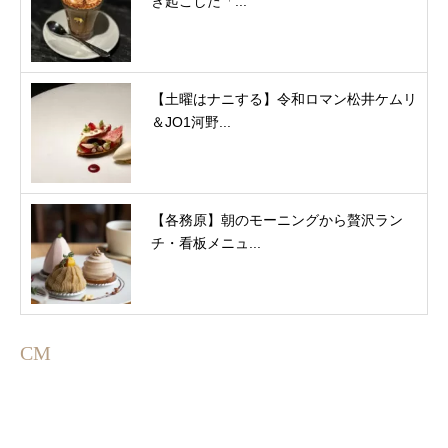
き起こした「...
【土曜はナニする】令和ロマン松井ケムリ
＆JO1河野...
【各務原】朝のモーニングから贅沢ラン
チ・看板メニュ...
CM