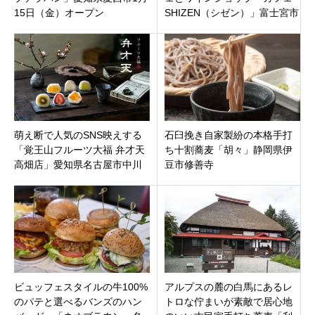
15日（金）オープン
SHIZEN（シゼン）」富士宮市
の富士山ワイナリー内
萌え断で人気のSNS映えする
石臼挽き自家製紛の本格手打
「覚王山フルーツ大福 弁才天
ち十割蕎麦「胡々」静岡県伊
高畑店」愛知県名古屋市中川
豆市修善寺
区
ビュッフェスタイルの牛100%
アルプスの麓の白馬にあるレ
のパテと選べるバンズのハン
トロな佇まいが素敵で居心地