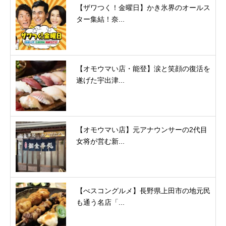
【ザワつく！金曜日】かき氷界のオールス
ター集結！奈...
【オモウマい店・能登】涙と笑顔の復活を
遂げた宇出津...
【オモウマい店】元アナウンサーの2代目
女将が営む新...
【べスコングルメ】長野県上田市の地元民
も通う名店「...