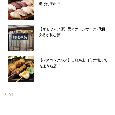
遂げた宇出津...
【オモウマい店】元アナウンサーの2代目
女将が営む新...
【べスコングルメ】長野県上田市の地元民
も通う名店「...
CM