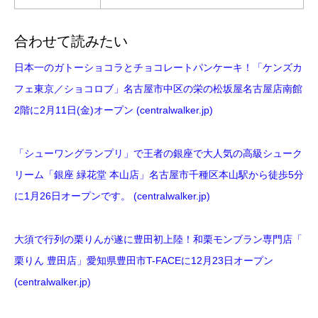
合わせて読みたい
日本一のガトーショコラとチョコレートパンケーキ！「ケンズカ
フェ東京／ショコロブ」名古屋市中区の栄の松坂屋名古屋店南館
2階に2月11日(金)オープン (centralwalker.jp)
「シューワングランプリ」で王者の銀座で大人気の高級シューク
リーム「銀座 緑花堂 本山店」名古屋市千種区本山駅から徒歩5分
に1月26日オープンです。 (centralwalker.jp)
大須で行列の栗りんが遂に豊田初上陸！和栗モンブラン専門店「
栗りん 豊田店」愛知県豊田市T-FACEに12月23日オープン
(centralwalker.jp)