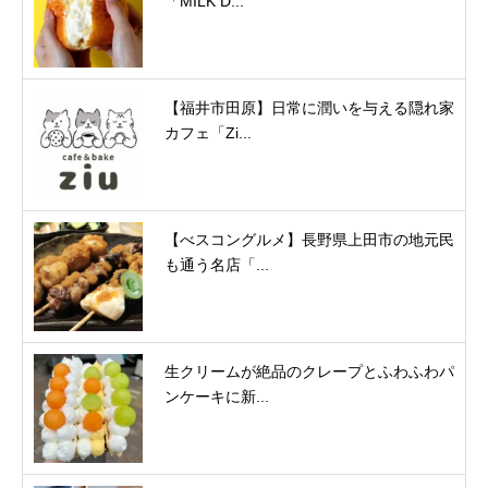
「MILK D...
【福井市田原】日常に潤いを与える隠れ家
カフェ「Zi...
【べスコングルメ】長野県上田市の地元民
も通う名店「...
生クリームが絶品のクレープとふわふわパ
ンケーキに新...