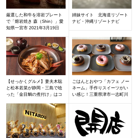
厳選した和牛を溶岩プレート
姉妹サイト 北海道リゾート
で「熔岩焼き 森（Shin）」愛
ナビ・沖縄リゾートナビ
知県一宮市 2021年3月19日
（金）オープン
【せっかくグルメ】妻夫木聡
ごはんとおやつ「カフェ ノー
と松本若菜が静岡・三島で唸
ネーム」手作りスイーツがい
った「金目鯛の煮付け」はコ
い感じ！三重県津市一志町川
コ！『風土 芝本町店』を徹底
合高岡駅前に
解説！