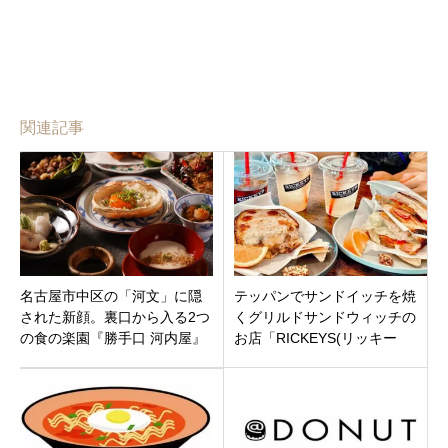
関連記事
名古屋市中区の「河文」に隠
テッパンでサンドイッチを焼
された新顔。裏口から入る2つ
くグリルドサンドウィッチの
の食の楽園『勝手口 河内屋』
お店「RICKEYS(リッキー
江戸前鮨『鮨 うおのたな』が
ズ)grilled sandwich」三重県鈴
オープン！
鹿市の平田駅近く