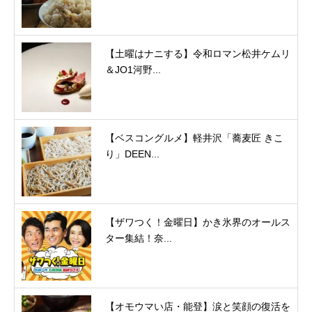
【土曜はナニする】令和ロマン松井ケムリ
＆JO1河野...
【ベスコングルメ】軽井沢「蕎麦匠 きこ
り」DEEN...
【ザワつく！金曜日】かき氷界のオールス
ター集結！奈...
【オモウマい店・能登】涙と笑顔の復活を