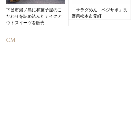
下呂市湯ノ島に和菓子屋のこ
「サラダめん ベジサポ」長
だわりを詰め込んだテイクア
野県松本市元町
ウトスイーツを販売
「NITAROU (Produced by 仁
太郎)」
CM