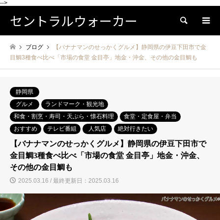
-->
セントラルウォーカー
検索
ブログ
【バナナマンのせっかくグルメ】静岡県の伊豆下田市で金
目鯛3種食べ比べ「市場の食堂 金目亭」地金・沖金、その他の金目鯛も
静岡県
グルメ
ランドマーク・観光地
和食・割烹・寿司・天ぷら・懐石料理
食堂・定食屋・弁当
おすすめ
テレビ番組
人気店
絶対行きたい
【バナナマンのせっかくグルメ】静岡県の伊豆下田市で
金目鯛3種食べ比べ「市場の食堂 金目亭」地金・沖金、
その他の金目鯛も
2025.03.16 / 最終更新日：2025.03.16