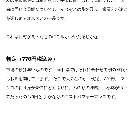
みの高級魚地金目鯛と珍しい平金目鯛、はし金目鯛でした。 名
前に同じ金目鯛がついても、それぞれの脂の乗り、歯応えの違い
を楽しめるオススメの一品です。
これは日村が食べたものにご飯がついた感じかな
朝定
（
770円税込み）
市場の朝は早いものです。 金目亭ではそれに合わせて朝の7時か
らお店を開けています。 そこで人気なのが「朝定」770円。 マ
グロの切り身が豪快にどんぶりに。ふのりの味噌汁、小鉢がつい
てたったの770円とは かなりのコストパフォーマンスです。