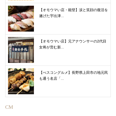
【オモウマい店・能登】涙と笑顔の復活を
遂げた宇出津...
【オモウマい店】元アナウンサーの2代目
女将が営む新...
【べスコングルメ】長野県上田市の地元民
も通う名店「...
CM