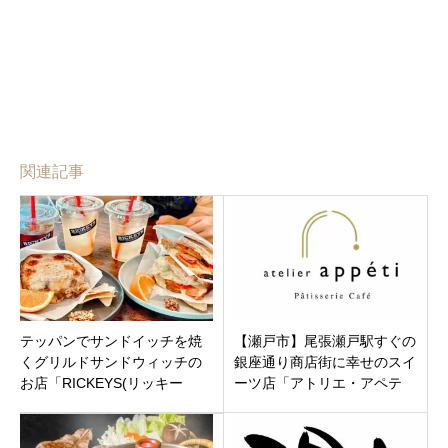
関連記事
テッパンでサンドイッチを焼
【瀬戸市】尾張瀬戸駅すぐの
くグリルドサンドウィッチの
銀座通り商店街に幸せのスイ
お店「RICKEYS(リッキー
ーツ店「アトリエ・アペテ
ズ)grilled sandwich」三重県鈴
ィ」に6/27・28グランドオー
鹿市の平田駅近く
プン！