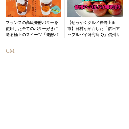
フランスの高級発酵バターを
【せっかくグルメ長野上田
使用した全てのバター好きに
市】日村が紹介した「信州ア
送る極上のスイーツ「発酵バ
ップルパイ研究所 Q」信州り
ター専門店HANERU」愛知県
んごに拘ったアップルパイと
名古屋市中区 PARCO名古屋西
ジュースのお店
CM
館B1Fに2021年3月23日
（火）オープン