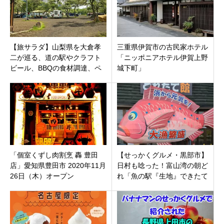
【旅サラダ】山梨県を大倉孝
三重県伊賀市の古民家ホテル
二が巡る、道の駅やクラフト
「ニッポニアホテル伊賀上野
ビール、BBQの食材調達、ペ
城下町」
ンション等紹介情報まとめ！
「個室くずし肉割烹 轟 豊田
【せっかくグルメ・黒部市】
店」愛知県豊田市 2020年11月
日村も唸った！富山湾の朝ど
26日（木）オープン
れ「魚の駅『生地』できたて
館 航海灯（こうかいとう）」
の極上海鮮丼。