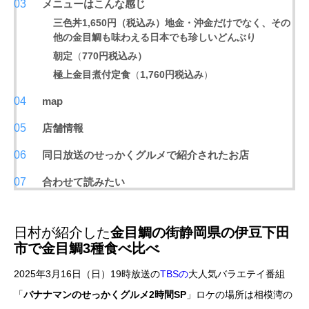
メニューはこんな感じ
三色丼1,650円（税込み）地金・沖金だけでなく、その
他の金目鯛も味わえる日本でも珍しいどんぶり
朝定
（
770円税込み）
極上金目煮付定食
（
1,760円税込み
）
map
店舗情報
同日放送のせっかくグルメで紹介されたお店
合わせて読みたい
日村が紹介した
金目鯛の街静岡県の伊豆下田
市で金目鯛3種食べ比べ
2025年3月16日（日）19時放送の
TBSの
大人気バラエテイ番組
「
バナナマンのせっかくグルメ2時間SP
」ロケの場所は相模湾の