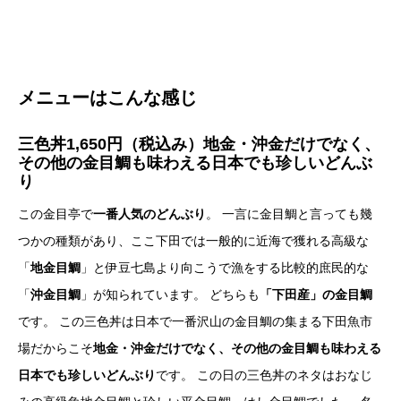
メニューはこんな感じ
三色丼1,650円（税込み）地金・沖金だけでなく、
その他の金目鯛も味わえる日本でも珍しいどんぶ
り
この金目亭で
一番人気のどんぶり
。 一言に金目鯛と言っても幾
つかの種類があり、ここ下田では一般的に近海で獲れる高級な
「
地金目鯛
」と伊豆七島より向こうで漁をする比較的庶民的な
「
沖金目鯛
」が知られています。 どちらも
「下田産」の金目鯛
です。 この三色丼は日本で一番沢山の金目鯛の集まる下田魚市
場だからこそ
地金・沖金だけでなく、その他の金目鯛も味わえる
日本でも珍しいどんぶり
です。 この日の三色丼のネタはおなじ