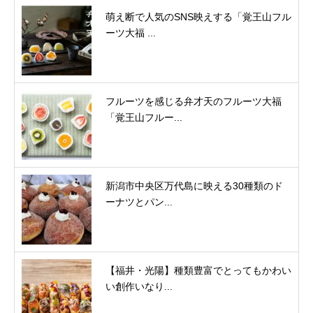
萌え断で人気のSNS映えする「覚王山フル
ーツ大福 ...
フルーツを感じる弁才天のフルーツ大福
「覚王山フルー...
新潟市中央区万代島に映える30種類のド
ーナツとパン...
【福井・光陽】種類豊富でとってもかわい
い創作いなり...