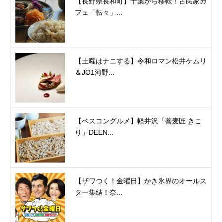
【長野県長和町】千葉から移転！古民家カ
フェ「転々」...
【土曜はナニする】令和ロマン松井ケムリ
＆JO1河野...
【ベスコングルメ】軽井沢「蕎麦匠 きこ
り」DEEN...
【ザワつく！金曜日】かき氷界のオールス
ター集結！奈...