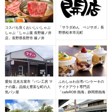
「サラダめん ベジサポ」長
コスパも良くおいしいしゃぶ
野県松本市元町
しゃぶ「しゃぶ葉 長野篠ノ井
店」長野県長野市 篠ノ井
愛知 北名古屋市『パン工房 マ
ふわしゅわ台湾パンケーキの
ナの森』品揃え豊富な町の人
テイクアウト専門店
気パン屋
「cafeROB 熱海」静岡県熱海
市清水町観光名所「起雲閣」
徒歩0分3月30日オープン。