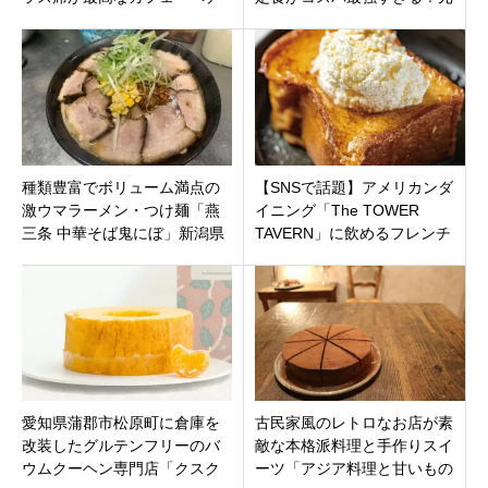
カ」静岡県駿東郡清水町堂庭
工場長が作る究極のすり身と
鮮魚に日村も悶絶
種類豊富でボリューム満点の
【SNSで話題】アメリカンダ
激ウマラーメン・つけ麺「燕
イニング「The TOWER
三条 中華そば鬼にぼ」新潟県
TAVERN」に飲めるフレンチ
燕市吉田
トースト名古屋初上陸！
愛知県蒲郡市松原町に倉庫を
古民家風のレトロなお店が素
改装したグルテンフリーのバ
敵な本格派料理と手作りスイ
ウムクーヘン専門店「クスク
ーツ「アジア料理と甘いもの