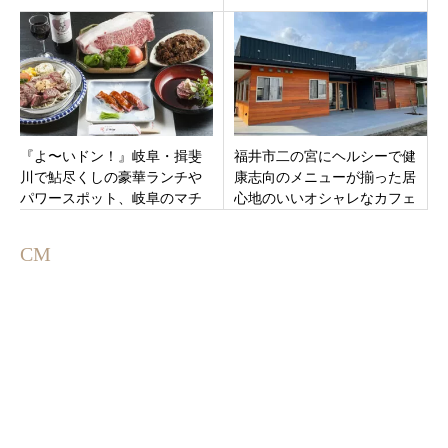
スバウム」幻のおコメでしっ
の食堂 日ごと」静岡県三島市
とり！9月23日オープン
『よ〜いドン！』岐阜・揖斐
福井市二の宮にヘルシーで健
川で鮎尽くしの豪華ランチや
康志向のメニューが揃った居
パワースポット、岐阜のマチ
心地のいいオシャレなカフェ
ュピチュと呼ばれる絶景、飛
「みいつカフェ」オープン！
騨牛ステーキ
CM