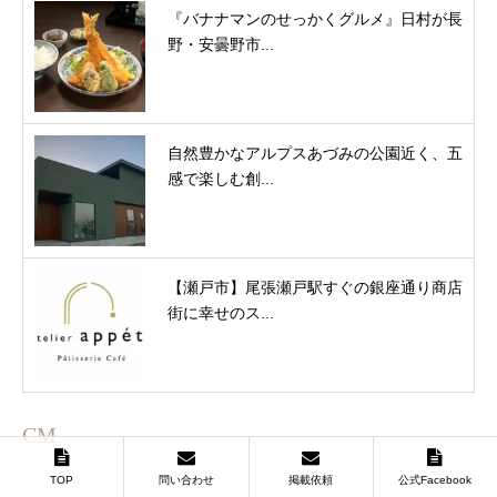
『バナナマンのせっかくグルメ』日村が長
野・安曇野市...
自然豊かなアルプスあづみの公園近く、五
感で楽しむ創...
【瀬戸市】尾張瀬戸駅すぐの銀座通り商店
街に幸せのス...
CM
TOP
問い合わせ
掲載依頼
公式Facebook