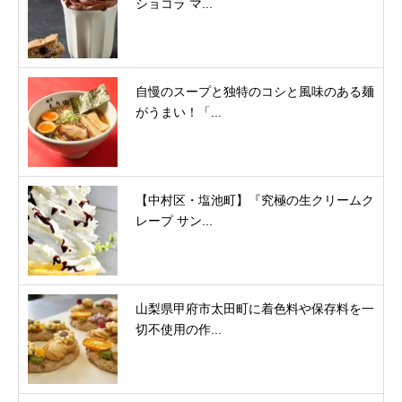
ショコラ マ...
自慢のスープと独特のコシと風味のある麺
がうまい！「...
【中村区・塩池町】『究極の生クリームク
レープ サン...
山梨県甲府市太田町に着色料や保存料を一
切不使用の作...