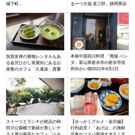
城下町」
るーつ大福 喜三郎」静岡県浜
松市中区鴨江
本格中国四川料理 「熊猫 パン
加賀友禅の着物レンタルもあ
ダ」富山県射水市の射水市役
る金沢ひがし茶屋街にあるお
所向かい側2021年4月1日
座敷のカフェ「久連波」貴重
（木）オープン
な上生菓子を味わえるお店
スイーツとランチが絶品の柿
【せっかくグルメ・金沢編】
田川公園横で新緑が美しいテ
行列必至！「あげは」の海鮮
ラス席が最高なカフェ「ペチ
定食がコスパ最強すぎる！元