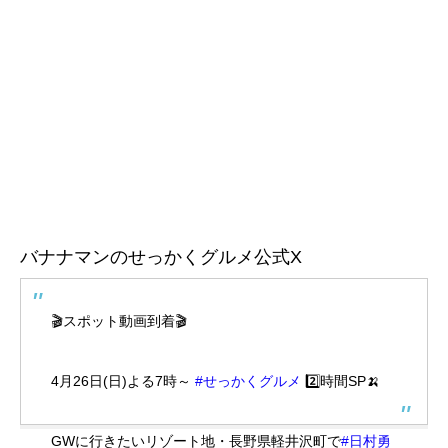
バナナマンのせっかくグルメ公式X
🎬スポット動画到着🎬
4月26日(日)よる7時～
#せっかくグルメ
2️⃣時間SP🍌
GWに行きたいリゾート地・長野県軽井沢町で
#日村勇