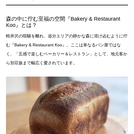
紀
さん
#渋谷凪咲
さん
#近藤春菜
さんが
食欲をそそる名店の絶品グルメを平らげる😋
#生田衣梨
森の中に佇む至福の空間『Bakery & Restaurant
Koo』とは？
奈
さん＆
#アンガールズ
#田中卓志
さんも
大興奮🥳
#バナナマン
#設楽統
https://t.co/MbNr0rreQo
軽井沢の喧騒を離れ、追分エリアの静かな森に溶け込むように佇
pic.twitter.com/bWQI94uF6s
む『Bakery & Restaurant Koo』。ここは単なるパン屋ではな
く、「五感で楽しむベーカリー＆レストラン」として、地元客か
— 🍌バナナマンのせっかくグルメ！！🍌公式🍌
ら別荘族まで幅広く愛されています。
(@sekkaku_tbs)
April 20, 2026