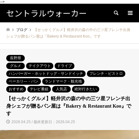
-->
セントラルウォーカー
検索
ブログ
【せっかくグルメ】軽井沢の森の中の三ツ星フレンチ出身
シェフが贈るパン屋は『Bakery & Restaurant Koo』です
長野県
グルメ
テイクアウト
ドライブ
ハンバーガー・ホットドッグ・サンドイッチ
フレンチ・ビストロ
ベーカリ―・パン
ランドマーク・観光地
おすすめ
テレビ番組
人気店
絶対行きたい
【せっかくグルメ】軽井沢の森の中の三ツ星フレンチ出
身シェフが贈るパン屋は『Bakery & Restaurant Koo』で
す
2026.04.25 / 最終更新日：2026.04.25