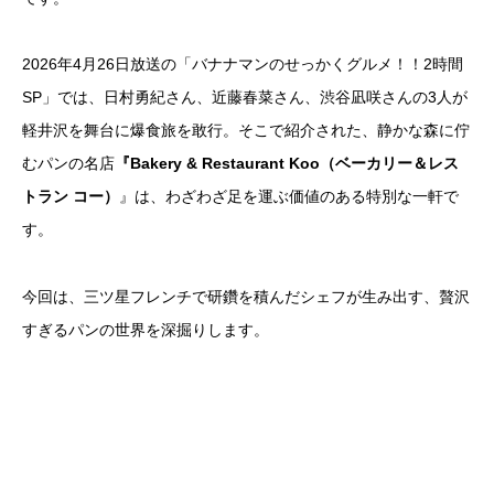
2026年4月26日放送の「バナナマンのせっかくグルメ！！2時間
SP」では、日村勇紀さん、近藤春菜さん、渋谷凪咲さんの3人が
軽井沢を舞台に爆食旅を敢行。そこで紹介された、静かな森に佇
むパンの名店
『Bakery & Restaurant Koo（ベーカリー＆レス
トラン コー）
』は、わざわざ足を運ぶ価値のある特別な一軒で
す。
今回は、三ツ星フレンチで研鑽を積んだシェフが生み出す、贅沢
すぎるパンの世界を深掘りします。