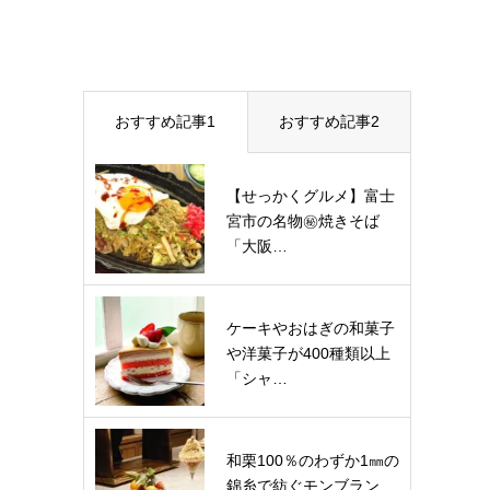
おすすめ記事1
おすすめ記事2
【せっかくグルメ】富士
宮市の名物㊙焼きそば
「大阪…
ケーキやおはぎの和菓子
や洋菓子が400種類以上
「シャ…
和栗100％のわずか1㎜の
錦糸で紡ぐモンブラン