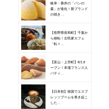
岐阜・垂井の「パンの
森」が進化！新ブランド
の焼き…
【長野県長和町】千葉か
ら移転！古民家カフェ
「転々…
【富山・上市町】8/1オ
ープン！本場フランス人
パティ…
【日本初】韓国でエスプ
レッソブームを巻き起こ
した…