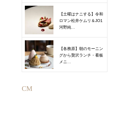
【土曜はナニする】令和
ロマン松井ケムリ＆JO1
河野純…
【各務原】朝のモーニン
グから贅沢ランチ・看板
メニ…
CM