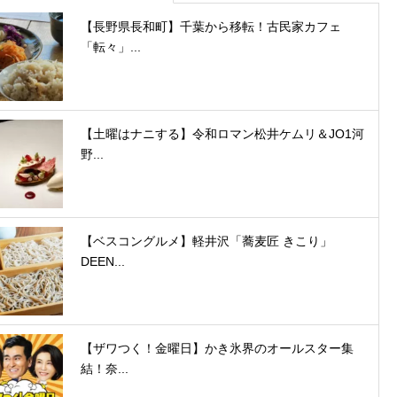
【長野県長和町】千葉から移転！古民家カフェ
「転々」...
【土曜はナニする】令和ロマン松井ケムリ＆JO1河
野...
【ベスコングルメ】軽井沢「蕎麦匠 きこり」
DEEN...
【ザワつく！金曜日】かき氷界のオールスター集
結！奈...