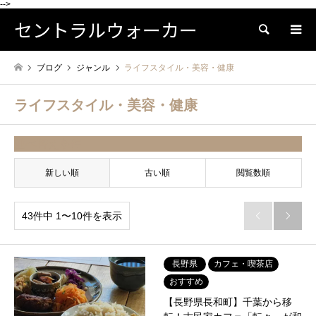
-->
セントラルウォーカー
検索
ブログ
ジャンル
ライフスタイル・美容・健康
ライフスタイル・美容・健康
並べ替え条件
新しい順
古い順
閲覧数順
43件中 1〜10件を表示


長野県
カフェ・喫茶店
おすすめ
【長野県長和町】千葉から移