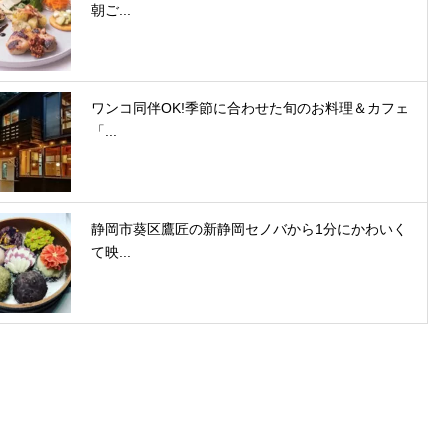
朝ご...
ワンコ同伴OK!季節に合わせた旬のお料理＆カフェ
「...
静岡市葵区鷹匠の新静岡セノバから1分にかわいく
て映...