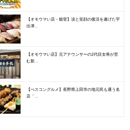
【オモウマい店・能登】涙と笑顔の復活を遂げた宇
出津...
【オモウマい店】元アナウンサーの2代目女将が営
む新...
【べスコングルメ】長野県上田市の地元民も通う名
店「...