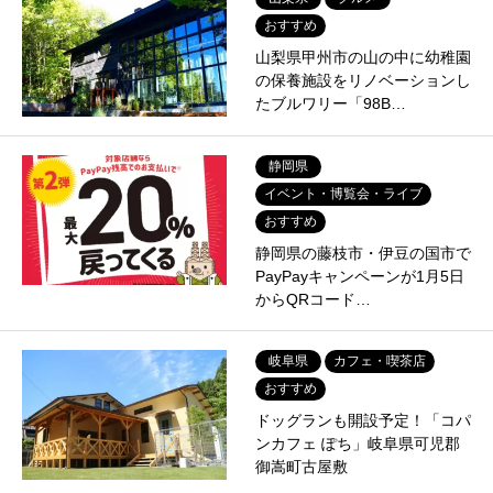
おすすめ
山梨県甲州市の山の中に幼稚園
の保養施設をリノベーションし
たブルワリー「98B…
静岡県
イベント・博覧会・ライブ
おすすめ
静岡県の藤枝市・伊豆の国市で
PayPayキャンペーンが1月5日
からQRコード…
岐阜県
カフェ・喫茶店
おすすめ
ドッグランも開設予定！「コパ
ンカフェ ぽち」岐阜県可児郡
御嵩町古屋敷