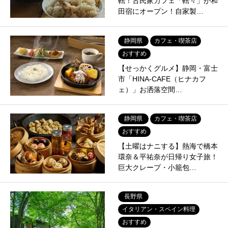
転！古民家カフェ「転々」が和
田宿にオープン！自家製…
静岡県
カフェ・喫茶店
おすすめ
【せっかくグルメ】静岡・富士
市「HINA-CAFE（ヒナカフ
ェ）」お洒落空間…
静岡県
カフェ・喫茶店
おすすめ
【土曜はナニする】熱海で橋本
環奈＆平祐奈が日帰り女子旅！
巨大クレープ・小籠包…
長野県
イタリアン・スペイン料理
おすすめ