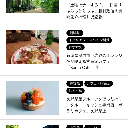
『土曜はナニする!?』「日帰り
ぷらっとりっぷ」勝村政信＆風
間俊介の軽井沢避暑…
新潟県
イタリアン・スペイン料理
おすすめ
新潟県胎内市下赤谷のオレンジ
色が映える古民家カフェ
「Kuma Cafe 」生…
長野県
カフェ・喫茶店
おすすめ
長野県産フルーツを使ったのミ
ニタルト・キッシュ専門店「ガ
ラリカフェ」長野県上…
山梨県
グルメ