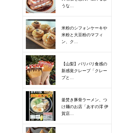
うな…
米粉のシフォンケーキや
米粉と大豆粉のマフィ
ン、ク…
【山梨】パリパリ食感の
新感覚クレープ「クレー
プと…
釜焚き豚骨ラーメン、つ
け麺のお店「あすの澪 伊
賀店…