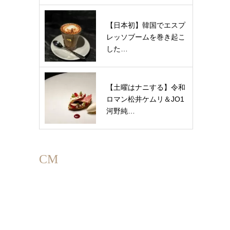
【日本初】韓国でエスプ
レッソブームを巻き起こ
した…
【土曜はナニする】令和
ロマン松井ケムリ＆JO1
河野純…
CM