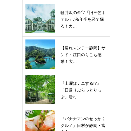
軽井沢の至宝「旧三笠ホ
テル」が5年半を経て蘇
る！カ…
【帰れマンデー静岡】サ
ンド・江口のりこも感
動！大…
『土曜はナニする!?』
「日帰りぷらっとりっ
ぷ」勝村…
『バナナマンのせっかく
グルメ』日村が静岡・富