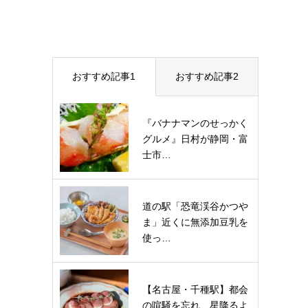
おすすめ記事1
おすすめ記事2
『バナナマンのせっかく
グルメ』日村が静岡・富
士市…
道の駅「恐竜渓谷かつや
ま」近くに無添加豆乳を
使っ…
【名古屋・千種駅】都会
の喧騒を忘れ、星降るよ