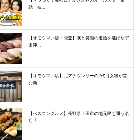
【ザワつく！金曜日】かき氷界のオールスター集
結！奈...
【オモウマい店・能登】涙と笑顔の復活を遂げた宇
出津...
【オモウマい店】元アナウンサーの2代目女将が営
む新...
【べスコングルメ】長野県上田市の地元民も通う名
店「...