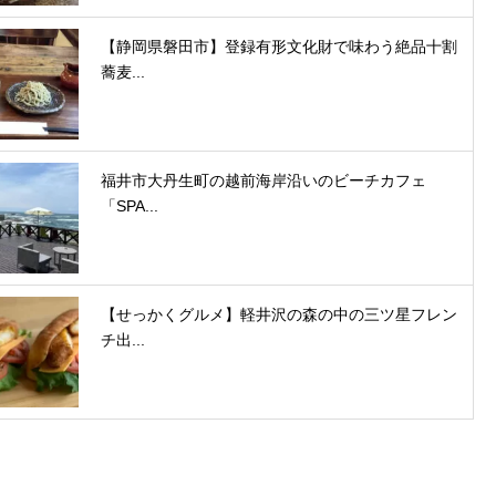
【静岡県磐田市】登録有形文化財で味わう絶品十割
蕎麦...
福井市大丹生町の越前海岸沿いのビーチカフェ
「SPA...
【せっかくグルメ】軽井沢の森の中の三ツ星フレン
チ出...