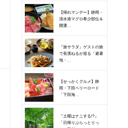
【帰れマンデー】静岡・
清水港マグロ希少部位＆
開運…
『旅サラダ』ゲストの旅
で長濱ねるが巡る「避暑
地・…
【せっかくグルメ】静
岡・下田ペリーロード
「下田海…
『土曜はナニする!?』
「日帰りぷらっとりっ