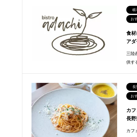
岐
お
食材
アダ
三陸
供する
長
お
カフ
長野
カフ