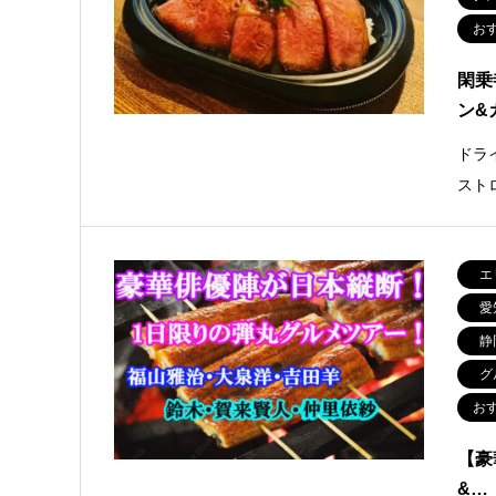
お
閑乗
ン&
ドラ
スト
エ
愛
静
グ
お
【豪
&…