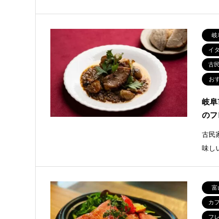
岐
イ
古
お
岐阜
のフ
古民
味し
富
カ
フ