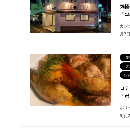
気軽
「ca
カジ
月7
愛
グ
お
ロテ
「ボ
ボリ
町に