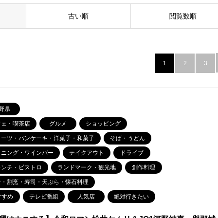
古い順
閲覧数順
1
2
3
野県
フェ・喫茶店
グルメ
ショッピング
イーツ・パンケーキ・洋菓子・和菓子
そば・うどん
イニング・ワインバー
テイクアウト
ドライブ
レンチ・ビストロ
ランドマーク・観光地
創作料理
食・割烹・寿司・天ぷら・懐石料理
すすめ
テレビ番組
人気店
絶対行きたい