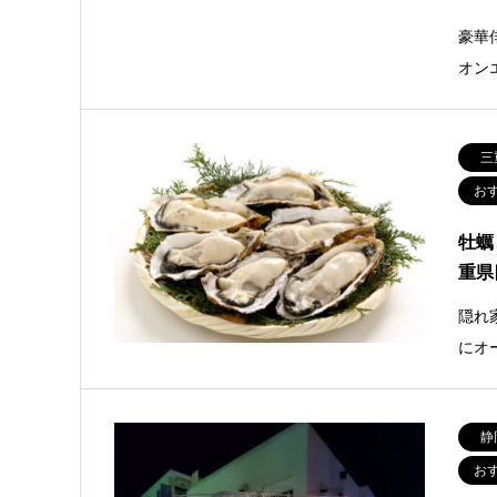
豪華
オン
三
お
牡蠣
重県
隠れ
にオ
静
お