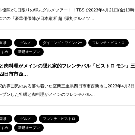
俳優陣が1日限りの弾丸グルメツアー！！TBSで2023年4月21日(金)19時
エアの『豪華俳優陣が日本縦断 超!!弾丸グルメツ…
重県
グルメ
ダイニング・ワインバー
フレンチ・ビストロ
すすめ
新規オープン
と肉料理がメインの隠れ家的フレンチバル「ビストロ モン」
四日市市西…
家的雰囲気のある落ち着いた空間三重県四日市市西新地に2023年4月3日
ープンした牡蠣と肉料理がメインのフレンチバル…
岡県
グルメ
フレンチ・ビストロ
すすめ
新規オープン