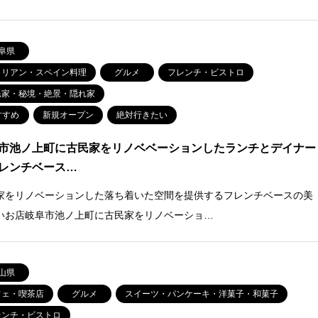
阜県
タリアン・スペイン料理
グルメ
フレンチ・ビストロ
民家・秘境・絶景・隠れ家
すすめ
新規オープン
絶対行きたい
市池ノ上町に古民家をリノベベーションしたランチとデイナー
レンチベース…
家をリノベーションした落ち着いた空間を提供するフレンチベースの⁡⁡美
いお店岐阜市池ノ上町に古民家をリノベーショ…
山県
フェ・喫茶店
グルメ
スイーツ・パンケーキ・洋菓子・和菓子
レンチ・ビストロ