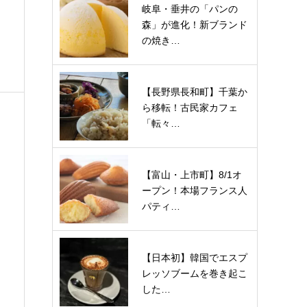
岐阜・垂井の「パンの
森」が進化！新ブランド
の焼き…
【長野県長和町】千葉か
ら移転！古民家カフェ
「転々…
【富山・上市町】8/1オ
ープン！本場フランス人
パティ…
【日本初】韓国でエスプ
レッソブームを巻き起こ
した…