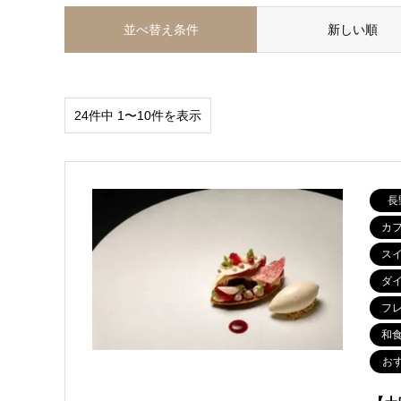
並べ替え条件
新しい順
24件中 1〜10件を表示
長
カ
ス
ダ
フ
和
お