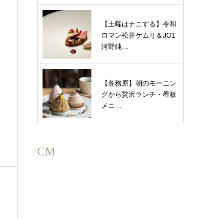
【土曜はナニする】令和
ロマン松井ケムリ＆JO1
河野純…
【各務原】朝のモーニン
グから贅沢ランチ・看板
メニ…
CM