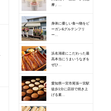
摩」…
身体に優しい食べ物をビ
ーガン&グルテンフリ
ー…
浜名湖産にこだわった最
三
高本当にうまいうなぎを
ぜひ…
愛知県一宮市尾張一宮駅
徒歩1分に店頭で焼き上
げる素…