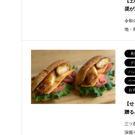
【土
奨が
令和
地・
長
グ
ハ
ベ
お
【せ
贈る
三ツ
深掘