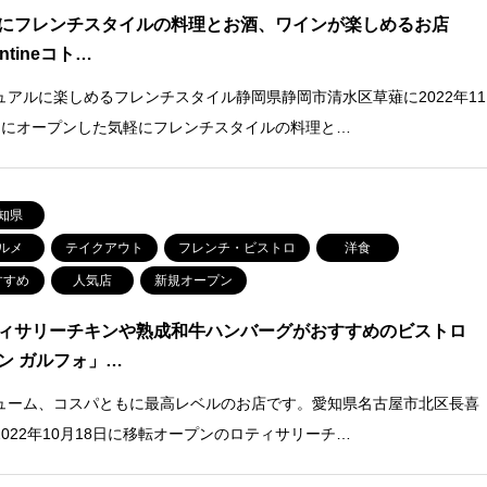
にフレンチスタイルの料理とお酒、ワインが楽しめるお店
ntineコト…
ュアルに楽しめるフレンチスタイル静岡県静岡市清水区草薙に2022年11
日にオープンした気軽にフレンチスタイルの料理と…
知県
ルメ
テイクアウト
フレンチ・ビストロ
洋食
すすめ
人気店
新規オープン
ィサリーチキンや熟成和牛ハンバーグがおすすめのビストロ
ン ガルフォ」…
ューム、コスパともに最高レベルのお店です。愛知県名古屋市北区長喜
2022年10月18日に移転オープンのロティサリーチ…