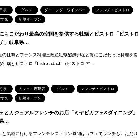
阜県
グルメ
ダイニング・ワインバー
フレンチ・ビストロ
すすめ
新規オープン
にもこだわり最高の空間を提供する牡蠣とビストロ「ビストロ
チ」岐阜県…
産の牡蠣とフランス料理三陸産牡蠣醍醐卵など質にこだわった料理を提
牡蠣とビストロ「bistro adachi（ビストロ ア…
野県
カフェ・喫茶店
グルメ
フレンチ・ビストロ
すすめ
新規オープン
ェとカジュアルフレンチのお店「ミヤビカフェ&ダイニング」
県…
ェと気軽に行けるフレンチレストラン昼間はカフェでランチもいただけ