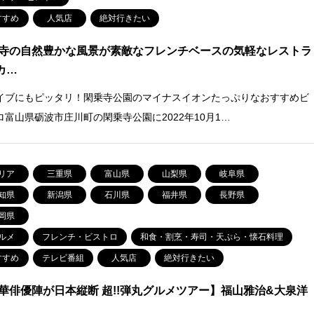
すすめ
人気店
絶対行きたい
寺の自然豊かな風景が素敵なフレンチベースの気軽なレストラ
カ…
イブにもピッタリ！閑乗寺公園のマイナスイオンたっぷりなおすすめビ
ロ富山県砺波市庄川町の閑乗寺公園に2022年10月1…
リア
三重県
富山県
山梨県
岐阜県
知県
新潟県
石川県
福井県
長野県
岡県
ルメ
フレンチ・ビストロ
和食・割烹・寿司・天ぷら・懐石料理
すすめ
テレビ番組
人気店
絶対行きたい
華俳優陣が日本縦断 超!!弾丸グルメツアー】福山雅治&大泉洋