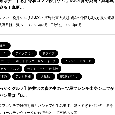
曜はナニする】令和ロマン松井ケムリ＆JO1河野純喜・與那城
巡る！真夏…
ロマン・松井ケムリ＆JO1・河野純喜＆與那城奨の仲良し3人が夏の避暑
長野県軽井沢へ！（2026年8月1日放送）2026年8月…
野県
ルメ
テイクアウト
ドライブ
ンバーガー・ホットドッグ・サンドイッチ
フレンチ・ビストロ
ーカリ―・パン
ランドマーク・観光地
すすめ
テレビ番組
人気店
絶対行きたい
っかくグルメ】軽井沢の森の中の三ツ星フレンチ出身シェフが
パン屋は『B…
星フレンチで研鑽を積んだシェフが生み出す、贅沢すぎるパンの世界を
りゴールデンウィークの旅行先として不動の人気…