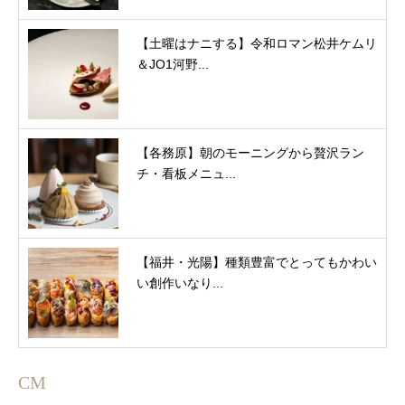
【土曜はナニする】令和ロマン松井ケムリ
＆JO1河野...
【各務原】朝のモーニングから贅沢ラン
チ・看板メニュ...
【福井・光陽】種類豊富でとってもかわい
い創作いなり...
CM