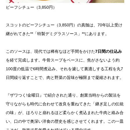
ビーフシチュー（3,850円）
スコットのビーフシチュー（3,850円）の真髄は、70年以上受け
継がれてきた**「特製デミグラスソース」**にあります。
このソースは、現代では稀有なほど手間をかけた
7日間の仕込み
を経て完成します。牛骨スープをベースに、焦がさないよう約
100度の低温で6時間煮込み、それを濾して裏漉しする工程を丸7
日間繰り返すことで、肉と野菜の旨味が極限まで凝縮されます。
『ザワつく!金曜日』で紹介された通り、創業当時からの製法を
守りながらも時代に合わせて改良を重ねてきた「継ぎ足しの伝統
の味」が、ほろりと崩れるほど柔らかく煮込まれた牛肉と絡み合
い、口の中で奥深い洋食の歴史を感じさせてくれます。この一皿
こそが、熱海で長年愛され続けている理由です。