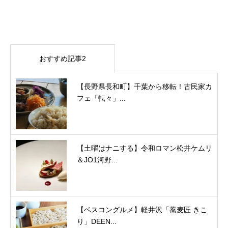
おすすめ記事2
【長野県長和町】千葉から移転！古民家カ
フェ「転々」...
【土曜はナニする】令和ロマン松井ケムリ
＆JO1河野...
【ベスコングルメ】軽井沢「蕎麦匠 きこ
り」DEEN...