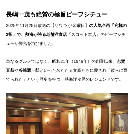
長嶋一茂も絶賛の極旨ビーフシチュー
2025年11月28日放送の【ザワつく!金曜日】
の人気企画「究極の
2択」で、熱海が誇る老舗洋食店
『スコット本店』のビーフシチ
ューが脚光を浴びました。
単なるグルメではなく、昭和21年（1946年）の創業以来、
志賀
直哉
や
谷崎潤一郎
といった名だたる文豪たちに愛され「彼らに育
てられた」という歴史を持つ、熱海洋食界のレジェンドです。