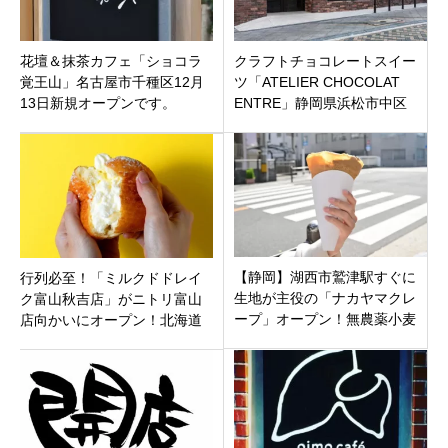
花壇＆抹茶カフェ「ショコラ
クラフトチョコレートスイー
覚王山」名古屋市千種区12月
ツ「ATELIER CHOCOLAT
13日新規オープンです。
ENTRE」静岡県浜松市中区
【静岡】湖西市鷲津駅すぐに
行列必至！「ミルクドドレイ
生地が主役の「ナカヤマクレ
ク富山秋吉店」がニトリ富山
ープ」オープン！無農薬小麦
店向かいにオープン！北海道
粉と国産全粒粉に良質オイル
の恵みたっぷりの新食感ドー
のギーを使用
ナツ！