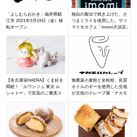
「よしむらおかき」福井県鯖
独自の製法で焼き上げた、さ
江市 2021年3月19日（金）移
つまミライを使用した、サツ
転オープン
マイモカフェ「imomi大須店」
愛知県名古屋市中区大須に4月
29日オープンです
【名古屋栄HAERA】くま好き
無農薬小麦粉と全粒粉、良質
悶絶！「ルワンジュ 東京 ル
オイルのギーを使用した生地
シャトー」で至高のご褒美ス
が主役のクレープ屋「ナカモ
イーツ＆アフタヌーンティー
リクレープ」名張市鴻之台に
を堪能
オープン！