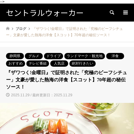
-->
セントラルウォーカー
検索
ブログ
『ザワつく!金曜日』で証明された「究極のビーフシチュ
ー」文豪が愛した熱海の洋食【スコット】70年超の秘伝ソース！
静岡県
グルメ
ドライブ
ランドマーク・観光地
洋食
おすすめ
テレビ番組
人気店
絶対行きたい
『ザワつく!金曜日』で証明された「究極のビーフシチュ
ー」文豪が愛した熱海の洋食【スコット】70年超の秘伝
ソース！
2025.11.29 / 最終更新日：2025.11.29