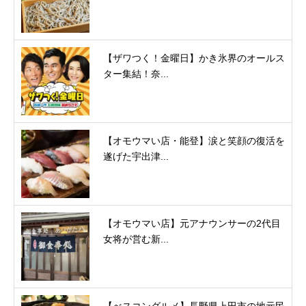
【ザワつく！金曜日】かき氷界のオールス
ター集結！奈...
【オモウマい店・能登】涙と笑顔の復活を
遂げた宇出津...
【オモウマい店】元アナウンサーの2代目
女将が営む新...
【べスコングルメ】長野県上田市の地元民