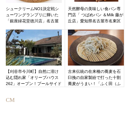
シュークリームNO1決定戦シ
天然酵母の美味しい食パン専
ューワングランプリに輝いた
門店「 つばめパン ＆Milk 藤が
「銀座緑花堂徳川店」名古屋
丘店」愛知県名古屋市名東区
市東区徳川に7月19日オープン
【刈谷市今川町】自然に溶け
古来伝統の在来種の蕎麦を石
込む隠れ家「オリーブハウス
臼挽の自家製紛で打った十割
262」オープン！プールサイド
蕎麦がうまい！「ふく田（ふ
テラスで過ごす非日常リゾー
くでん）」静岡県沼津市岡宮
トカフェ
CM