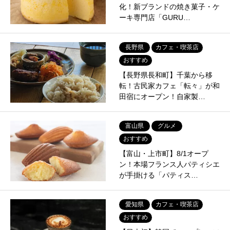
化！新ブランドの焼き菓子・ケ
ーキ専門店「GURU…
長野県
カフェ・喫茶店
おすすめ
【長野県長和町】千葉から移
転！古民家カフェ「転々」が和
田宿にオープン！自家製…
富山県
グルメ
おすすめ
【富山・上市町】8/1オープ
ン！本場フランス人パティシエ
が手掛ける「パティス…
愛知県
カフェ・喫茶店
おすすめ