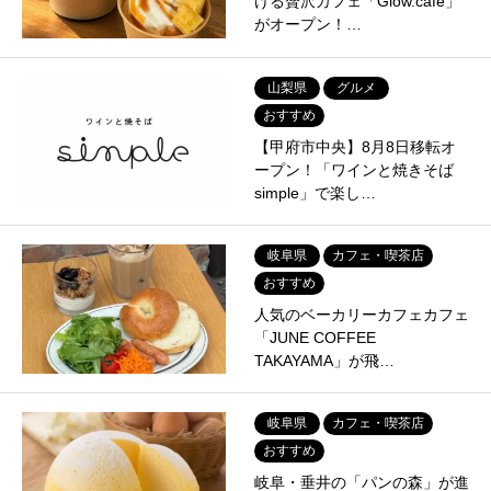
ける贅沢カフェ「Glow.cafe」
がオープン！…
山梨県
グルメ
おすすめ
【甲府市中央】8月8日移転オ
ープン！「ワインと焼きそば
simple」で楽し…
岐阜県
カフェ・喫茶店
おすすめ
人気のベーカリーカフェカフェ
「JUNE COFFEE
TAKAYAMA」が飛…
岐阜県
カフェ・喫茶店
おすすめ
岐阜・垂井の「パンの森」が進