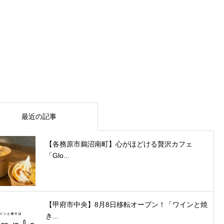
最近の記事
【各務原市鵜沼南町】心がほどける贅沢カフェ
「Glo...
【甲府市中央】8月8日移転オープン！「ワインと焼
き...