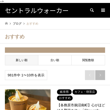
-->
セントラルウォーカー
検索
ブログ
おすすめ
おすすめ
並べ替え条件
新しい順
古い順
閲覧数順
981件中 1〜10件を表示


岐阜県
カフェ・喫茶店
おすすめ
【各務原市鵜沼南町】心がほど