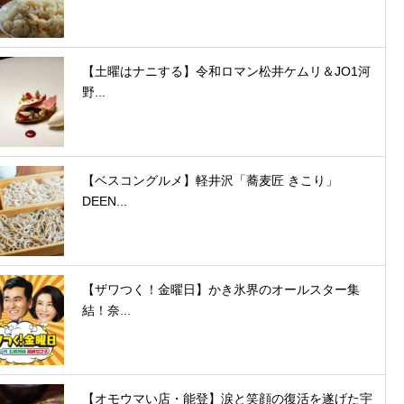
【土曜はナニする】令和ロマン松井ケムリ＆JO1河
野...
【ベスコングルメ】軽井沢「蕎麦匠 きこり」
DEEN...
【ザワつく！金曜日】かき氷界のオールスター集
結！奈...
【オモウマい店・能登】涙と笑顔の復活を遂げた宇