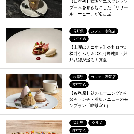
【日本初】韓国でエスプレッソ
ブームを巻き起こした「リサー
ルコーヒー」が名古屋…
長野県
カフェ・喫茶店
おすすめ
【土曜はナニする】令和ロマン
松井ケムリ＆JO1河野純喜・與
那城奨が巡る！真夏…
岐阜県
カフェ・喫茶店
おすすめ
【各務原】朝のモーニングから
贅沢ランチ・看板メニューのモ
ンブラン「喫茶室 山…
福井県
グルメ
おすすめ