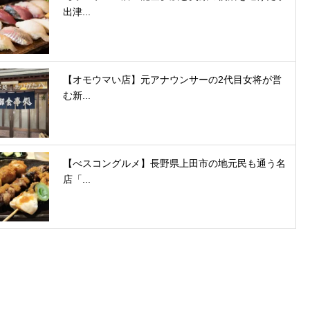
出津...
【オモウマい店】元アナウンサーの2代目女将が営
む新...
【べスコングルメ】長野県上田市の地元民も通う名
店「...