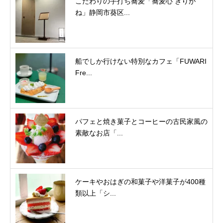
こだわりの手打ち蕎麦「蕎麦心 きりが
ね」静岡市葵区...
船でしか行けない特別なカフェ「FUWARI
Fre...
パフェと焼き菓子とコーヒーの古民家風の
素敵なお店「...
ケーキやおはぎの和菓子や洋菓子が400種
類以上「シ...