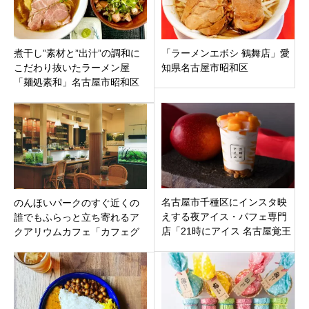
煮干し”素材と”出汁”の調和に
「ラーメンエボシ 鶴舞店」愛
こだわり抜いたラーメン屋
知県名古屋市昭和区
「麺処素和」名古屋市昭和区
名古屋市千種区にインスタ映
のんほいパークのすぐ近くの
えする夜アイス・パフェ専門
誰でもふらっと立ち寄れるア
店「21時にアイス 名古屋覚王
クアリウムカフェ「カフェグ
山店」10月26日オープン禁断
ラス」愛知県豊橋市大岩町に8
の旨さ！
月2日オープン