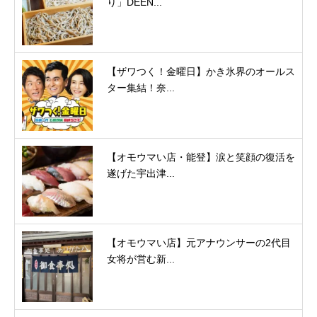
り」DEEN...
【ザワつく！金曜日】かき氷界のオールス
ター集結！奈...
【オモウマい店・能登】涙と笑顔の復活を
遂げた宇出津...
【オモウマい店】元アナウンサーの2代目
女将が営む新...