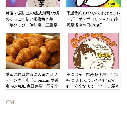
糖度50度以上の熟成期間3カ月
電話予約もOK!からあげとクレ
のすっごく甘い極蜜焼き芋
ープ「ポンポコリンマム」静
「芋ぴっぴ。伊勢店」三重県
岡県沼津市日の出町
伊勢市宇治浦田
愛知県春日井市に人気クロワ
主に国産・県産を使用した気
ッサン専門店「Croissant麦香
軽に 楽しんでいただける安
奏KANADE 春日井店」国産全
心・安全な サンドイッチ屋さ
粒粉と国産発酵バターを使用
ん「ビビット」富山県富山市
した絶品クロワッサン！
婦中町
CM