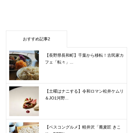
おすすめ記事2
【長野県長和町】千葉から移転！古民家カ
フェ「転々」...
【土曜はナニする】令和ロマン松井ケムリ
＆JO1河野...
【ベスコングルメ】軽井沢「蕎麦匠 きこ