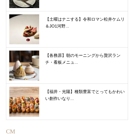
【土曜はナニする】令和ロマン松井ケムリ
＆JO1河野...
【各務原】朝のモーニングから贅沢ラン
チ・看板メニュ...
【福井・光陽】種類豊富でとってもかわい
い創作いなり...
CM