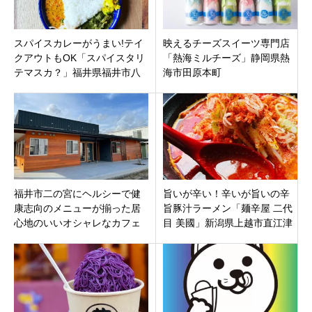
スパイスカレーがうまい!テイ
映えるチーズスイーツ専門店
クアウトもOK「スパイスタリ
「熱海ミルチーズ」静岡県熱
テマスカ？」福井県福井市八
海市田原本町
ツ島駅
福井市二の宮にヘルシーで健
旨いが辛い！辛いが旨いの辛
康志向のメニューが揃った居
旨豚汁ラーメン「麺辛屋 二代
心地のいいオシャレなカフェ
目 美國」新潟県上越市直江津
「みいつカフェ」オープン！
バイパス沿いに8月2日オープ
ンです。