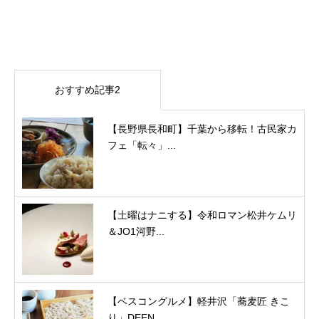
おすすめ記事2
【長野県長和町】千葉から移転！古民家カ
フェ「転々」...
【土曜はナニする】令和ロマン松井ケムリ
＆JO1河野...
【ベスコングルメ】軽井沢「蕎麦匠 きこ
り」DEEN...