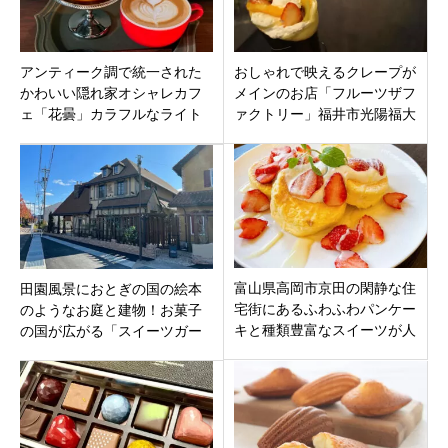
アンティーク調で統一された
おしゃれで映えるクレープが
かわいい隠れ家オシャレカフ
メインのお店「フルーツザフ
ェ「花曇」カラフルなライト
ァクトリー」福井市光陽福大
が目印！岐阜県不破郡垂井町
前西福井駅に12月4日オープン
です。
富山県高岡市京田の閑静な住
田園風景におとぎの国の絵本
宅街にあるふわふわパンケー
のようなお庭と建物！お菓子
キと種類豊富なスイーツが人
の国が広がる「スイーツガー
気の喫茶店「喫茶･ぽっち」
デンマルフジ」小松市沖町に
オープン！