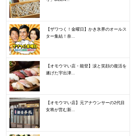
【ザワつく！金曜日】かき氷界のオールス
ター集結！奈...
【オモウマい店・能登】涙と笑顔の復活を
遂げた宇出津...
【オモウマい店】元アナウンサーの2代目
女将が営む新...