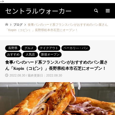
-->
セントラルウォーカー
検索
ブログ
食事パンのハード系フランスパンがおすすめのパン屋さん
「Kopin（コピン）」長野県松本市石芝にオープン！
長野県
グルメ
テイクアウト
ベーカリ―・パン
おすすめ
人気店
新規オープン
食事パンのハード系フランスパンがおすすめのパン屋さ
ん「Kopin（コピン）」長野県松本市石芝にオープン！
2022.08.30 / 最終更新日：2022.08.30