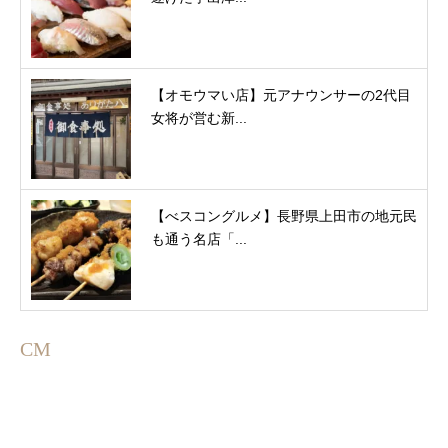
【オモウマい店】元アナウンサーの2代目
女将が営む新...
【べスコングルメ】長野県上田市の地元民
も通う名店「...
CM