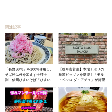
関連記事
「長野S8号」を100%使用し、
【岐阜市菅生】本場ナポリの
そば粉以外を加えず手打十
薪窯ピッツァを堪能！「モル
割 信州ひすいそば「ひすい
トベッロ ダ・アチュ」が待望
そば専門店 かわせみ」長野県
のオープン！ペット同伴OKの
南佐久郡佐久穂町
テラス席も完備