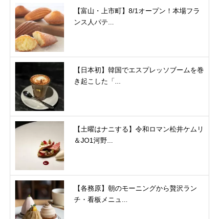
【富山・上市町】8/1オープン！本場フラ
ンス人パテ...
【日本初】韓国でエスプレッソブームを巻
き起こした「...
【土曜はナニする】令和ロマン松井ケムリ
＆JO1河野...
【各務原】朝のモーニングから贅沢ラン
チ・看板メニュ...