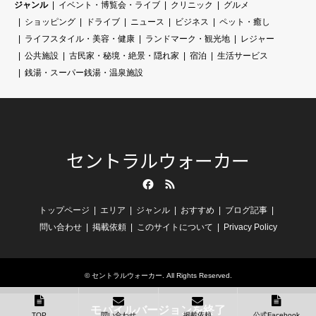
ジャンル
イベント・博覧会・ライブ
クリニック
グルメ
ショッピング
ドライブ
ニュース
ビジネス
ペット・癒し
ライフスタイル・美容・健康
ランドマーク・観光地
レジャー
公共施設
古民家・秘境・絶景・隠れ家
宿泊
生活サービス
銭湯・スーパー銭湯・温泉施設
セントラルウォーカー
Facebook
RSS
トップページ
エリア
ジャンル
おすすめ
ブログ記事
問い合わせ
掲載依頼
このサイトについて
Privacy Policy
©
セントラルウォーカー
. All Rights Reserved.
モバイルバージョンを終了
TOP
問い合わせ
掲載依頼
公式Facebook