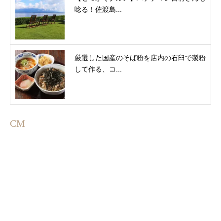
唸る！佐渡島...
厳選した国産のそば粉を店内の石臼で製粉
して作る、コ...
CM