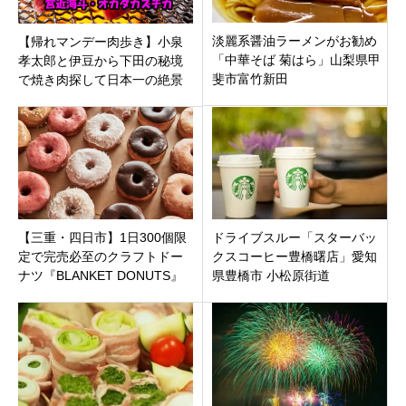
淡麗系醤油ラーメンがお勧め
【帰れマンデー肉歩き】小泉
「中華そば 菊はら」山梨県甲
孝太郎と伊豆から下田の秘境
斐市富竹新田
で焼き肉探して日本一の絶景
紫陽花300万輪を目指す旅！
【三重・四日市】1日300個限
ドライブスルー「スターバッ
定で完売必至のクラフトドー
クスコーヒー豊橋曙店」愛知
ナツ『BLANKET DONUTS』
県豊橋市 小松原街道
が日永西にオープン