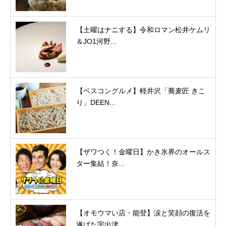
【土曜はナニする】令和ロマン松井ケムリ
＆JO1河野...
【ベスコングルメ】軽井沢「蕎麦匠 きこ
り」DEEN...
【ザワつく！金曜日】かき氷界のオールス
ター集結！奈...
【オモウマい店・能登】涙と笑顔の復活を
遂げた宇出津...