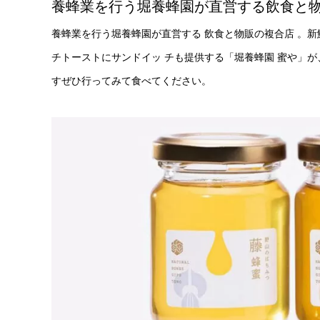
養蜂業を行う堀養蜂園が直営する飲食と
養蜂業を行う堀養蜂園が直営する 飲食と物販の複合店 。
チトーストにサンドイッ チも提供する「堀養蜂園 蜜や」が
すぜひ行ってみて食べてください。