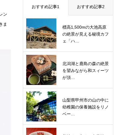
おすすめ記事1
おすすめ記事2
レン
きま
標高1,500mの大池高原
の絶景が見える秘境カフ
ェ「ハ…
北潟湖と鹿島の森の絶景
を望みながら和スィーツ
が頂…
山梨県甲州市の山の中に
幼稚園の保養施設をリノ
ベー…