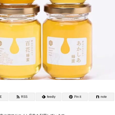
NE
RSS
feedly
Pin it
note