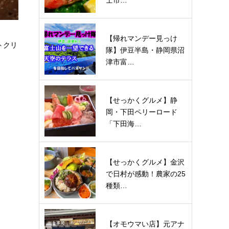
士市…
【帰れマンデー見っけ
トクリ
隊】伊豆半島・静岡県沼
津市富…
【せっかくグルメ】静
岡・下田ペリーロード
「下田海…
【せっかくグルメ】金沢
で日村が感動！農家の25
種類…
【オモウマい店】元アナ