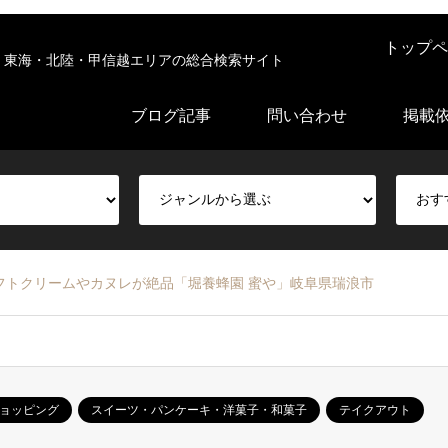
トップペ
東海・北陸・甲信越エリアの総合検索サイト
ブログ記事
問い合わせ
掲載
フトクリームやカヌレが絶品「堀養蜂園 蜜や」岐阜県瑞浪市
ョッピング
スイーツ・パンケーキ・洋菓子・和菓子
テイクアウト