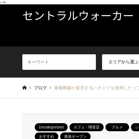
-->
セントラルウォーカー
ブログ
堀養蜂園が直営するハチミツを使用したソ
Uncategorized
カフェ・喫茶店
グルメ
シ
おすすめ
新規オープン