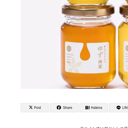
Post
Share
Hatena
LI