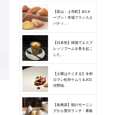
【富山・上市町】8/1オ
ープン！本場フランス人
パティ…
【日本初】韓国でエスプ
レッソブームを巻き起こ
した…
【土曜はナニする】令和
ロマン松井ケムリ＆JO1
河野純…
【各務原】朝のモーニン
グから贅沢ランチ・看板