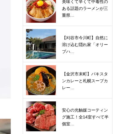
美味くて辛くて中毒性の
ある話題のラーメンが三
重県…
【刈谷市今川町】自然に
溶け込む隠れ家「オリー
ブハ…
【金沢市末町】パキスタ
ンカレーと札幌スープカ
レー…
安心の光触媒コーティン
グ施工！全14室すべて半
個室…