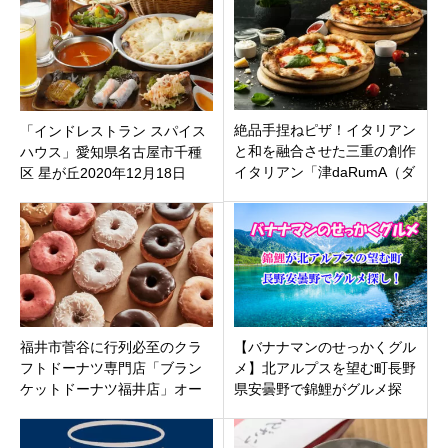
絶品手捏ねピザ！イタリアン
「インドレストラン スパイス
と和を融合させた三重の創作
ハウス」愛知県名古屋市千種
イタリアン「津daRumA（ダ
区 星が丘2020年12月18日
ルマ）」三重県津市
（金）オープン
福井市菅谷に行列必至のクラ
【バナナマンのせっかくグル
フトドーナツ専門店「ブラン
メ】北アルプスを望む町長野
ケットドーナツ福井店」オー
県安曇野で錦鯉がグルメ探
プン！ふわもち生地に濃厚な
し！パスタ＆石窯ピザ、釜飯
クリームが最高
定食