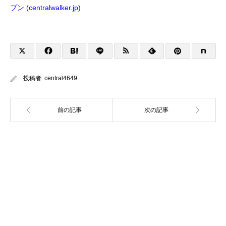
プン (centralwalker.jp)
投稿者:
central4649