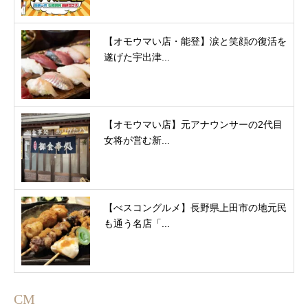
【オモウマい店・能登】涙と笑顔の復活を
遂げた宇出津...
【オモウマい店】元アナウンサーの2代目
女将が営む新...
【べスコングルメ】長野県上田市の地元民
も通う名店「...
CM