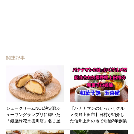
関連記事
シュークリームNO1決定戦シ
【バナナマンのせっかくグル
ューワングランプリに輝いた
メ長野上田市】日村が紹介し
「銀座緑花堂徳川店」名古屋
た信州上田の地で明治2年創業
市東区徳川に7月19日オープン
の老舗和菓子屋「和菓子処 玉
喜屋」