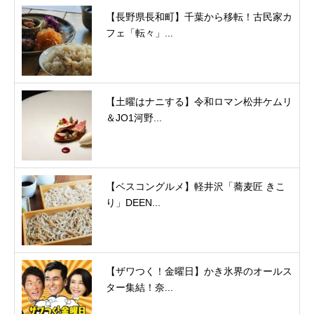
【長野県長和町】千葉から移転！古民家カ
フェ「転々」...
【土曜はナニする】令和ロマン松井ケムリ
＆JO1河野...
【ベスコングルメ】軽井沢「蕎麦匠 きこ
り」DEEN...
【ザワつく！金曜日】かき氷界のオールス
ター集結！奈...