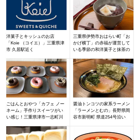
洋菓子とキッシュのお店
三重県伊勢市おはらい町「お
「Koie （コイエ）」三重県津
かげ横丁」の赤福が運営して
市 久居駅近く
いる季節の和洋菓子と抹茶の
喫茶店「五十鈴茶屋」
ごはんとおやつ「カフェ ノー
醤油トンコツの家系ラーメン
ネーム」手作りスイーツがい
「ラーメンとむの」長野県岡
い感じ！三重県津市一志町川
谷市新明町 県道254号沿い
合高岡駅前に