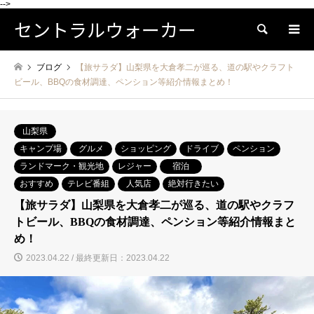
-->
セントラルウォーカー
検索
ブログ
【旅サラダ】山梨県を大倉孝二が巡る、道の駅やクラフト
ビール、BBQの食材調達、ペンション等紹介情報まとめ！
山梨県
キャンプ場
グルメ
ショッピング
ドライブ
ペンション
ランドマーク・観光地
レジャー
宿泊
おすすめ
テレビ番組
人気店
絶対行きたい
【旅サラダ】山梨県を大倉孝二が巡る、道の駅やクラフ
トビール、BBQの食材調達、ペンション等紹介情報まと
め！
2023.04.22 / 最終更新日：2023.04.22