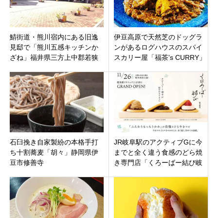
鯖街道・熊川宿内にある旧逸
伊豆高原で天然芝のドッグラ
見邸で「熊川五感キッチンか
ンがあるログハウスのスパイ
ざね」福井県三方上中郡若狭
スカリー屋「福茶’s CURRY」
町熊川3月8日新規オープンで
静岡県伊東市八幡野に8月27日
す。
オープン
石臼挽き自家製紛の本格手打
JR岐阜駅のアクティブGに今
ち十割蕎麦「胡々」静岡県伊
までと全く違う食感のどら焼
豆市修善寺
き専門店「くろーばー結び岐
阜駅店」11月26日オープン