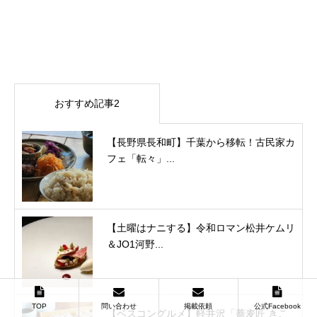
おすすめ記事2
【長野県長和町】千葉から移転！古民家カ
フェ「転々」...
【土曜はナニする】令和ロマン松井ケムリ
＆JO1河野...
TOP
問い合わせ
掲載依頼
公式Facebook
【ベスコングルメ】軽井沢「蕎麦匠 きこ