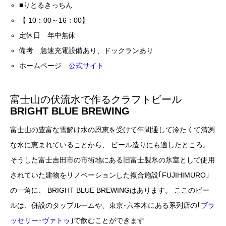
■りとるきっちん
【 10：00～16：00】
定休日 年中無休
備考 急速充電設備あり、ドックランあり
ホームページ
公式サイト
富士山の伏流水で作るクラフトビール
BRIGHT BLUE BREWING
富士山の豊富な雪解け水の恩恵を受けて年間通して冷たくて清冽
な水に恵まれていることから、 ビール造りにも適したところ。
そうした富士吉田市の市街地にある旧富士製氷の氷室として使用
されていた建物をリノベーションした複合施設｢FUJIHIMURO｣
の一角に、 BRIGHT BLUE BREWINGはあります。 ここのビー
ルは、併設のタップルームや、東京･六本木にある系列店の｢
ブラ
ッセリー･ヴァトゥ
｣で飲むことができます