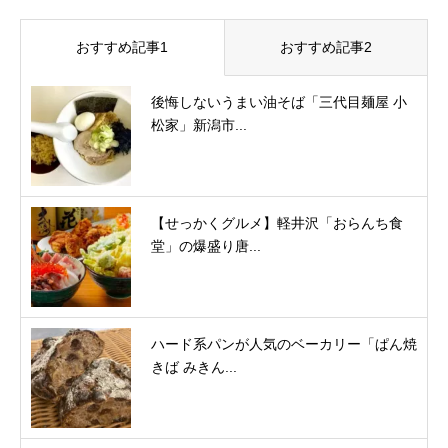
おすすめ記事1
おすすめ記事2
後悔しないうまい油そば「三代目麺屋 小
松家」新潟市...
【せっかくグルメ】軽井沢「おらんち食
堂」の爆盛り唐...
ハード系パンが人気のベーカリー「ぱん焼
きば みきん...