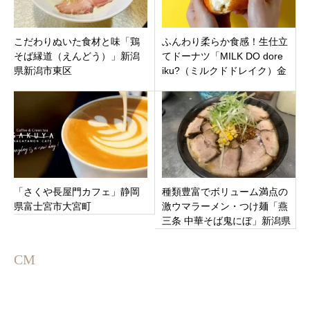
こだわりぬいた食材と味「鶏
ふんわり柔らか食感！生仕立
そば縁道（えんどう）」新潟
てドーナツ「MILK DO dore
県新潟市東区
iku?（ミルクドドレイク）金
沢田上店」金沢市田上本町に
オープン
「さくや長屋門カフェ」静岡
種類豊富でボリューム満点の
県富士宮市大宮町
激ウマラーメン・つけ麺「燕
三条 中華そば鬼にぼ」新潟県
燕市吉田
CM