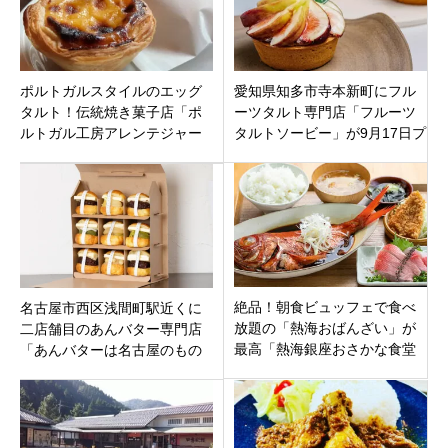
ポルトガルスタイルのエッグ
愛知県知多市寺本新町にフル
タルト！伝統焼き菓子店「ポ
ーツタルト専門店「フルーツ
ルトガル工房アレンテジャー
タルトソービー」が9月17日プ
ナ」長野県松本市大手
レ10月5日グランドオープン！
絶品！朝食ビュッフェで食べ
名古屋市西区浅間町駅近くに
放題の「熱海おばんざい」が
二店舗目のあんバター専門店
最高「熱海銀座おさかな食堂
「あんバターは名古屋のもの
はなれ」静岡県熱海市銀座町
名古屋城店」がオープン。イ
に8月8日オープン。
ートインも