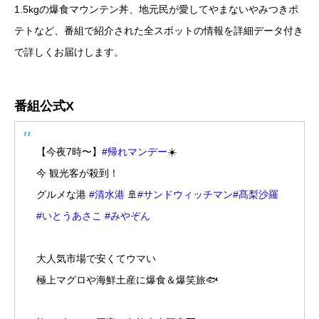
1.5kgの爆食マウンテン丼、地元民が愛してやまないやみつきポ
テトなど、番組で紹介された全スポットの情報を詳細データ付き
で詳しくお届けします。
番組公式X
【今夜7時〜】
#帰れマンデー
☀️
今 観光客が殺到！
グルメな港
#清水港
🚢
#サンドウィッチマン
#髙梨沙羅
#いとうあさこ
#みやぞん
大人気市場で安くてウマい
極上マグロや海鮮土産に爆食＆爆笑旅🐟