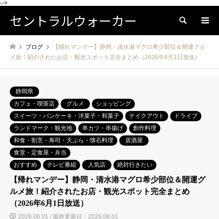
-->
セントラルウォーカー
検索
ブログ
【帰れマンデー】静岡・清水港マグロ希少部位＆開運グル
メ旅！紹介されたお店・観光スポット完全まとめ（2026年6月1日放送）
静岡県
カフェ・喫茶店
グルメ
ショッピング
スイーツ・パンケーキ・洋菓子・和菓子
テイクアウト
ドライブ
ランドマーク・観光地
串カツ・串揚げ
創作料理
和食・割烹・寿司・天ぷら・懐石料理
居酒屋
食堂・定食屋・弁当
おすすめ
テレビ番組
人気店
絶対行きたい
【帰れマンデー】静岡・清水港マグロ希少部位＆開運グ
ルメ旅！紹介されたお店・観光スポット完全まとめ
（2026年6月1日放送）
2026.06.01 / 最終更新日：2026.06.01