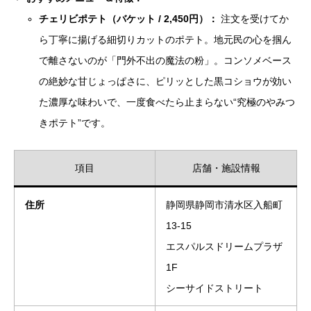
チェリビポテト（バケット / 2,450円）：
注文を受けてか
ら丁寧に揚げる細切りカットのポテト。地元民の心を掴ん
で離さないのが「門外不出の魔法の粉」。コンソメベース
の絶妙な甘じょっぱさに、ピリッとした黒コショウが効い
た濃厚な味わいで、一度食べたら止まらない“究極のやみつ
きポテト”です。
項目
店舗・施設情報
住所
静岡県静岡市清水区入船町
13-15
エスパルスドリームプラザ
1F
シーサイドストリート