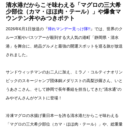
清水港だからこそ味わえる「マグロの三大希
少部位（カマ・ほほ肉・テール）」や爆食マ
ウンテン丼やみつきポテト
2026年6月1日放送の『
帰れマンデー見っけ隊!!
』では、世界のク
ルーズ船やバスツアーが殺到する大人気の港町「静岡県・清水
港」を舞台に、絶品グルメと最強の開運スポットを巡る旅が放送
されました。
サンドウィッチマンのお二人に加え、ミラノ・コルティナオリン
ピックのスキージャンプ団体銅メダリストの高梨沙羅さん、いと
うあさこさん、そして静岡で長年番組を担当してきた“清水通”の
みやぞんさんがゲストに登場！
冷凍マグロの水揚げ量日本一を誇る清水港だからこそ味わえる
「マグロの三大希少部位（カマ・ほほ肉・テール）」や、総重量