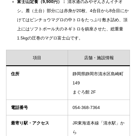
富士山定食（9,900円）：
清水通のみやぞんさんイチオ
シ。麓（土台）部分には赤身が20枚、4合目から8合目にか
けてはビンチョウマグロの中トロをたっぷり敷き詰め、頂
上にはソフトボール大のネギトロを鎮座させた、総重量
1.5kgの圧巻のマグロ富士山です。
項目
店舗・施設情報
住所
静岡県静岡市清水区島崎町
149
まぐろ館 2F
電話番号
054-368-7364
最寄り駅・アクセス
JR東海道本線「清水駅」か
ら