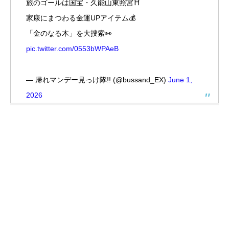
旅のゴールは国宝・久能山東照宮⛩️
家康にまつわる金運UPアイテム💰
「金のなる木」を大捜索👀
pic.twitter.com/0553bWPAeB
— 帰れマンデー見っけ隊!! (@bussand_EX)
June 1,
2026