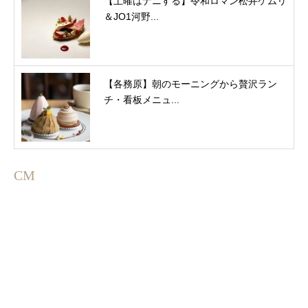
【土曜はナニする】令和ロマン松井ケムリ
＆JO1河野...
【各務原】朝のモーニングから贅沢ラン
チ・看板メニュ...
CM