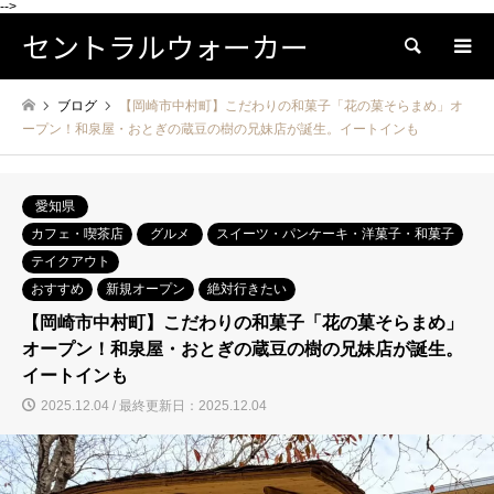
-->
セントラルウォーカー
検索
ブログ
【岡崎市中村町】こだわりの和菓子「花の菓そらまめ」オ
ープン！和泉屋・おとぎの蔵豆の樹の兄妹店が誕生。イートインも
愛知県
カフェ・喫茶店
グルメ
スイーツ・パンケーキ・洋菓子・和菓子
テイクアウト
おすすめ
新規オープン
絶対行きたい
【岡崎市中村町】こだわりの和菓子「花の菓そらまめ」
オープン！和泉屋・おとぎの蔵豆の樹の兄妹店が誕生。
イートインも
2025.12.04 / 最終更新日：2025.12.04