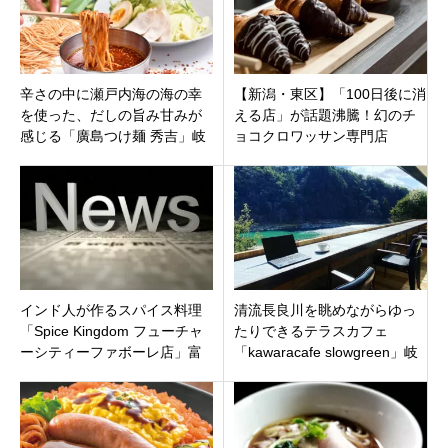
辛さの中に瀬戸内海の海の幸
【新潟・東区】「100日後に消
を使った、だしの旨み甘みが
える店」が話題沸騰！幻のチ
感じる「廣島つけ麺 秀吉」岐
ョコクロワッサン専門店
阜県各務原市役所前駅に5月11
「TonyBake 新潟空港通り店」
日オープン
がオープン
インド人が作るスパイス料理
清流長良川を眺めながらゆっ
「Spice Kingdom フューチャ
たりできるテラスカフェ
ーシティーファボーレ店」富
「kawaracafe slowgreen」岐
山県富山市婦中町
阜県関市関観光ホテル内