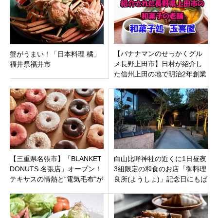
【バナナマンのせっかくグル
蟹がうまい！「日本料理 橘」
メ長野上田市】日村が紹介し
福井県福井市
た信州上田の地で明治2年創業
の老舗和菓子屋「和菓子処 玉
喜屋」
【三重県名張市】「BLANKET
白山比咩神社の近くに1日昼夜
DONUTS 名張店」オープン！
3組限定の和食のお店「御料理
テキサスの情熱と“電気毛布”が
良所(ようしょ)」記念日にもば
育んだ至高のクラフトドーナ
っちり！石川県白山市八幡町
ツ！
に9月28日オープン。