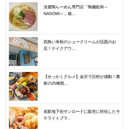
淡麗鴨らーめん専門店「鴨麺処和～
NAGOMI～」岐...
四角い米粉のシュークリームが話題のお
店！テイクアウ...
【せっかくグルメ】金沢で日村が感動！農
家の25種類...
名駅地下街サンロードに販売に特化したサ
テライトブラ...