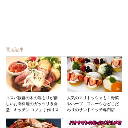
関連記事
コスパ抜群の木の温もりが優
人気のマリトッツォも！野菜
しいお肉料理のガッツリ系食
やハーブ、フルーツなどこだ
堂「キッチン ユノ」手作りス
わりのサンドイッチ専門店
イーツも！三重県伊賀市上野
「サリュアンシャンテ野々市
西
店」石川県野々市市