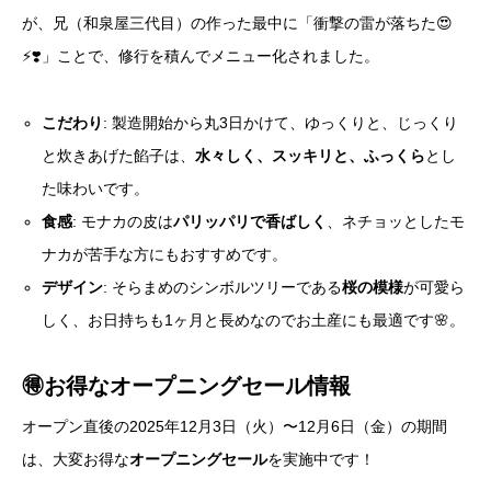
が、兄（和泉屋三代目）の作った最中に「衝撃の雷が落ちた😍
⚡️❣️」ことで、修行を積んでメニュー化されました。
こだわり
: 製造開始から丸3日かけて、ゆっくりと、じっくり
と炊きあげた餡子は、
水々しく、スッキリと、ふっくら
とし
た味わいです。
食感
: モナカの皮は
パリッパリで香ばしく
、ネチョッとしたモ
ナカが苦手な方にもおすすめです。
デザイン
: そらまめのシンボルツリーである
桜の模様
が可愛ら
しく、お日持ちも1ヶ月と長めなのでお土産にも最適です🌸。
🉐お得なオープニングセール情報
オープン直後の2025年12月3日（火）〜12月6日（金）の期間
は、大変お得な
オープニングセール
を実施中です！