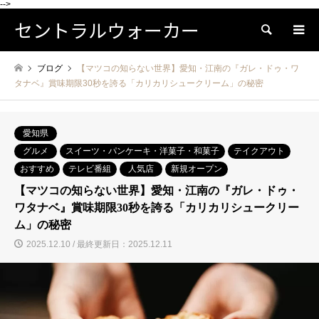
-->
セントラルウォーカー
検索
ブログ
【マツコの知らない世界】愛知・江南の『ガレ・ドゥ・ワ
タナベ』賞味期限30秒を誇る「カリカリシュークリーム」の秘密
愛知県
グルメ
スイーツ・パンケーキ・洋菓子・和菓子
テイクアウト
おすすめ
テレビ番組
人気店
新規オープン
【マツコの知らない世界】愛知・江南の『ガレ・ドゥ・
ワタナベ』賞味期限30秒を誇る「カリカリシュークリー
ム」の秘密
2025.12.10 / 最終更新日：2025.12.11