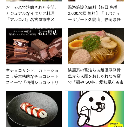
おしゃれで洗練された空間。
温浴施設入館料【各日 先着
カジュアルなイタリア料理
2,000名様 無料】「リバティ
「アルコバ」名古屋市中区
ーリゾート久能山」静岡県静
レイヤード久屋大通パーク
岡市駿河区
淡麗系の醤油らぁ麺濃厚豚骨
生チョコサンド、ガトーショ
魚介らぁ麺をおしゃれなお店
コラ等本格的なチョコレート
で「麺や SO林」愛知県刈谷市
スイーツ「信州ショコラトリ
アドバンススクエア刈谷
ーGAKU 名古屋店」中区栄に
オープン