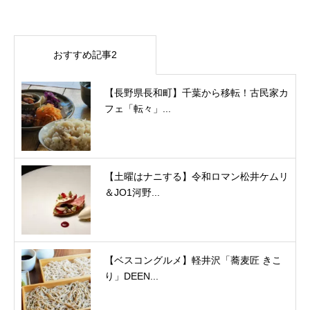
おすすめ記事2
【長野県長和町】千葉から移転！古民家カ
フェ「転々」...
【土曜はナニする】令和ロマン松井ケムリ
＆JO1河野...
【ベスコングルメ】軽井沢「蕎麦匠 きこ
り」DEEN...