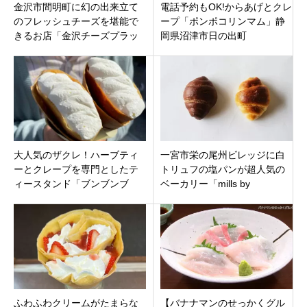
金沢市間明町に幻の出来立て
電話予約もOK!からあげとクレ
のフレッシュチーズを堪能で
ープ「ポンポコリンマム」静
きるお店「金沢チーズプラッ
岡県沼津市日の出町
ター」が9月8日オープン！
大人気のザクレ！ハーブティ
一宮市栄の尾州ビレッジに白
ーとクレープを専門としたテ
トリュフの塩パンが超人気の
ィースタンド「ブンブンブ
ベーカリー「mills by
ン」三重県桑名市東方の桑名
TruffleBAKERY」オープン
駅西口すぐ
ふわふわクリームがたまらな
【バナナマンのせっかくグル