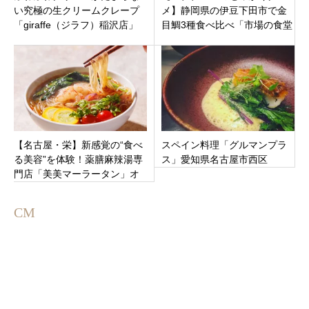
い究極の生クリームクレープ
メ】静岡県の伊豆下田市で金
「giraffe（ジラフ）稲沢店」
目鯛3種食べ比べ「市場の食堂
稲沢市松下町
金目亭」地金・沖金、その他
の金目鯛も
【名古屋・栄】新感覚の“食べ
スペイン料理「グルマンプラ
る美容”を体験！薬膳麻辣湯専
ス」愛知県名古屋市西区
門店「美美マーラータン」オ
ープン！2日間限定！50％OFF
も
CM