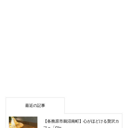
最近の記事
【各務原市鵜沼南町】心がほどける贅沢カ
フェ「Glo...