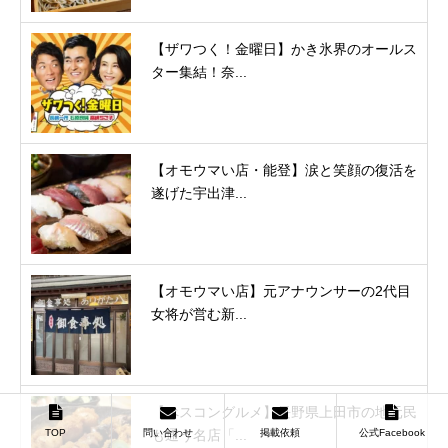
【ザワつく！金曜日】かき氷界のオールス
ター集結！奈...
【オモウマい店・能登】涙と笑顔の復活を
遂げた宇出津...
【オモウマい店】元アナウンサーの2代目
女将が営む新...
【べスコングルメ】長野県上田市の地元民
TOP
問い合わせ
掲載依頼
公式Facebook
も通う名店「...