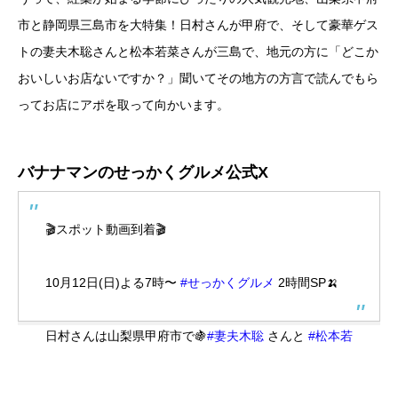
市と静岡県三島市を大特集！日村さんが甲府で、そして豪華ゲス
トの妻夫木聡さんと松本若菜さんが三島で、地元の方に「どこか
おいしいお店ないですか？」聞いてその地方の方言で読んでもら
ってお店にアポを取って向かいます。
バナナマンのせっかくグルメ公式X
🎬スポット動画到着🎬
10月12日(日)よる7時〜
#せっかくグルメ
2時間SP🍌
日村さんは山梨県甲府市で🍇
#妻夫木聡
さんと
#松本若
菜
さんは静岡県三島市で🐎
絶品グルメを大満喫！
#サバンナ高橋
さん&
#渋谷凪咲