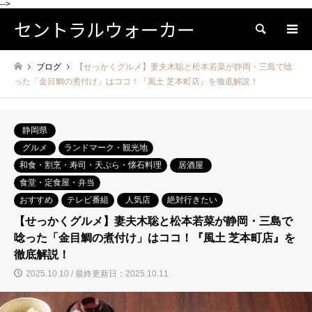
-->
セントラルウォーカー
検索
ブログ
【せっかくグルメ】妻夫木聡と松本若菜が静岡・三島で唸
った「金目鯛の煮付け」はココ！『風土 芝本町店』を徹底解説！
静岡県
グルメ
ランドマーク・観光地
和食・割烹・寿司・天ぷら・懐石料理
居酒屋
食堂・定食屋・弁当
おすすめ
テレビ番組
人気店
絶対行きたい
【せっかくグルメ】妻夫木聡と松本若菜が静岡・三島で
唸った「金目鯛の煮付け」はココ！『風土 芝本町店』を
徹底解説！
2025.10.10 / 最終更新日：2025.10.11