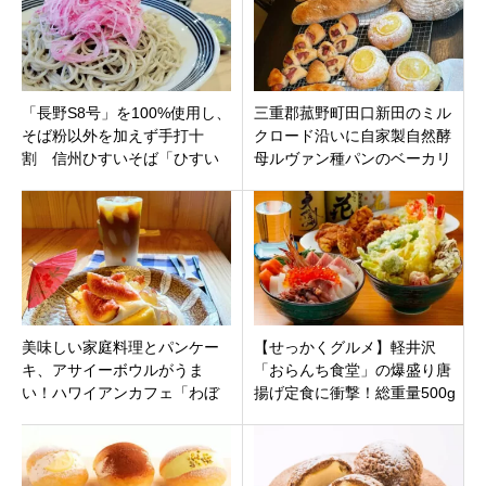
「長野S8号」を100%使用し、
三重郡菰野町田口新田のミル
そば粉以外を加えず手打十
クロード沿いに自家製自然酵
割 信州ひすいそば「ひすい
母ルヴァン種パンのベーカリ
そば専門店 かわせみ」長野県
ーカフェ「テ パン」10月26日
南佐久郡佐久穂町
オープン。
美味しい家庭料理とパンケー
【せっかくグルメ】軽井沢
キ、アサイーボウルがうま
「おらんち食堂」の爆盛り唐
い！ハワイアンカフェ「わぼ
揚げ定食に衝撃！総重量500g
んカフェハナレイ」岐阜県多
の圧倒的ボリューム
治見市