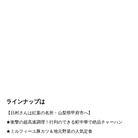
さんも大興奮🤩
お楽しみに！
#バナナマン
#設楽統
#日村勇紀
#ロイヤ
ルファミリー
https://t.co/1FXNTw2tVj
pic.twitter.com/cJ8GsrirHm
— 🍌バナナマンのせっかくグルメ！！🍌公式🍌
(@sekkaku_tbs)
October 7, 2025
ラインナップは
【日村さんは紅葉の名所・山梨県甲府市へ】
★衝撃の超高速調理！行列のできる町中華で絶品チャーハン
★ミルフィーユ豚カツ＆地元野菜の人気定食