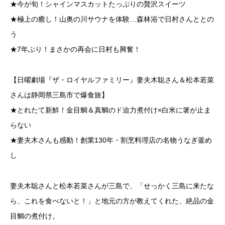
★今が旬！シャインマスカットたっぷりの贅沢スイーツ
★極上の癒し！山奥の川サウナを体験…森林浴で日村さんととの
う
★7年ぶり！まさかの再会に日村も興奮！
【日曜劇場『ザ・ロイヤルファミリー』妻夫木聡さん＆松本若菜
さんは静岡県三島市で爆食旅】
★とれたて新鮮！金目鯛＆真鯛のド迫力煮付け×白米に箸が止ま
らない
★妻夫木さんも感動！創業130年・割烹料理店の名物うなぎ釜め
し
妻夫木聡さんと松本若菜さんが三島で、「せっかく三島に来たな
ら、これを食べないと！」と地元の方が教えてくれた、絶品の金
目鯛の煮付け。