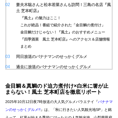
妻夫木聡さんと松本若菜さんも訪問！三島の名店『風
土 芝本町店』
『風土』の魅力はここ！
これが絶品！番組で紹介された「金目鯛の煮付け」
金目鯛だけじゃない！『風土』のおすすめメニュー
『四季酒菜
風土 芝本町店』へのアクセス＆店舗情報
まとめ
同日放送のバナナマンのせっかくグルメ
過去に放送のバナナマンのせっかくグルメ
金目鯛＆真鯛のド迫力煮付け×白米に箸が止
まらない！風土 芝本町店を徹底リポート
2025年10月12日夜7時放送の大人気グルメバラエテイ『
バナナマ
ンのせっかくグルメ!!
』は、「秋に行きたい人気観光地SP」と銘
うって、紅葉が始まる季節にぴったりの人気観光地、山梨県甲府