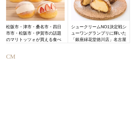
松阪市・津市・桑名市・四日
シュークリームNO1決定戦シ
市市・松阪市・伊賀市の話題
ューワングランプリに輝いた
のマリトッツォが買える食べ
「銀座緑花堂徳川店」名古屋
れるおすすめカフェ、ベーカ
市東区徳川に7月19日オープン
リー１０選【三重県】
CM