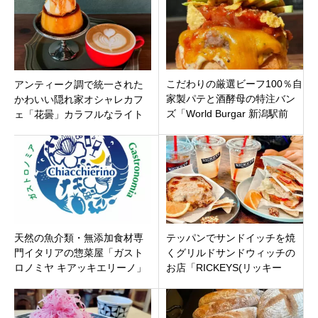
こだわりの厳選ビーフ100％自
アンティーク調で統一された
家製パテと酒酵母の特注バン
かわいい隠れ家オシャレカフ
ズ「World Burgar 新潟駅前
ェ「花曇」カラフルなライト
店」新潟市中央区に4月9日オ
が目印！岐阜県不破郡垂井町
ープン
天然の魚介類・無添加食材専
テッパンでサンドイッチを焼
門イタリアの惣菜屋「ガスト
くグリルドサンドウィッチの
ロノミヤ キアッキエリーノ」
お店「RICKEYS(リッキー
新潟県新潟市北区柳原に9月28
ズ)grilled sandwich」三重県鈴
日（火）オープン
鹿市の平田駅近く