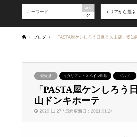
and
エリアから選ぶ
or
ブログ
「PASTA屋ケンしろう日進香久山店」愛
愛知県
イタリアン・スペイン料理
グルメ
「PASTA屋ケンしろ
山ドンキホーテ
2020.11.27 / 最終更新日：2021.01.24