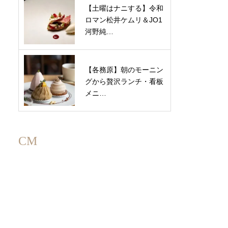
【土曜はナニする】令和
ロマン松井ケムリ＆JO1
河野純…
【各務原】朝のモーニン
グから贅沢ランチ・看板
メニ…
CM