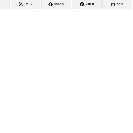
NE
RSS
feedly
Pin it
note