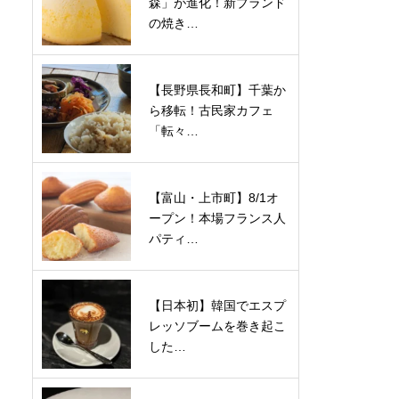
森」が進化！新ブランド
の焼き…
【長野県長和町】千葉か
ら移転！古民家カフェ
「転々…
【富山・上市町】8/1オ
ープン！本場フランス人
パティ…
【日本初】韓国でエスプ
レッソブームを巻き起こ
した…