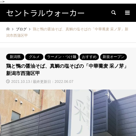
-->
セントラルウォーカー
検索
ブログ
鶏と鴨の醤油そば、真鯛の塩そばの「中華蕎麦 采ノ芽」新
潟市西蒲区甲
新潟県
グルメ
ラーメン・つけ麺
おすすめ
新規オープン
鶏と鴨の醤油そば、真鯛の塩そばの「中華蕎麦 采ノ芽」
新潟市西蒲区甲
2021.10.13 / 最終更新日：2022.06.07