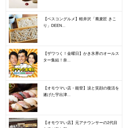
【ベスコングルメ】軽井沢「蕎麦匠 きこ
り」DEEN...
【ザワつく！金曜日】かき氷界のオールス
ター集結！奈...
【オモウマい店・能登】涙と笑顔の復活を
遂げた宇出津...
【オモウマい店】元アナウンサーの2代目