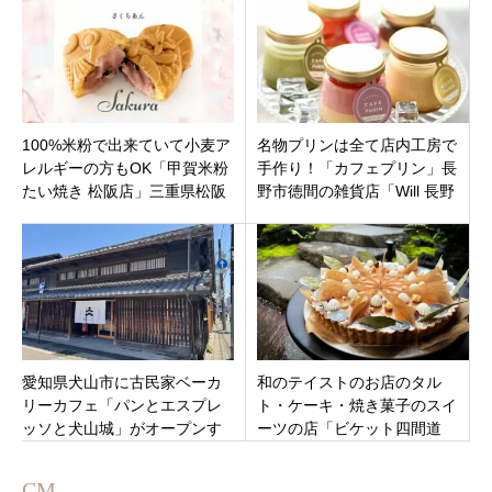
プン！
100%米粉で出来ていて小麦ア
名物プリンは全て店内工房で
レルギーの方もOK「甲賀米粉
手作り！「カフェプリン」長
たい焼き 松阪店」三重県松阪
野市徳間の雑貨店「Will 長野
市下村町三重高通りにオープ
店」隣りにオープン
ン！
愛知県犬山市に古民家ベーカ
和のテイストのお店のタル
リーカフェ「パンとエスプレ
ト・ケーキ・焼き菓子のスイ
ッソと犬山城」がオープンす
ーツの店「ビケット四間道
るみたい。人気のスイーツや
店」愛知県名古屋市西区浅間
生ドーナツも？！
神社前
CM