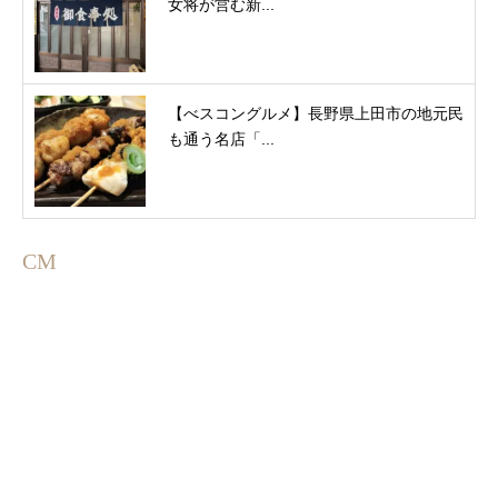
女将が営む新...
【べスコングルメ】長野県上田市の地元民
も通う名店「...
CM