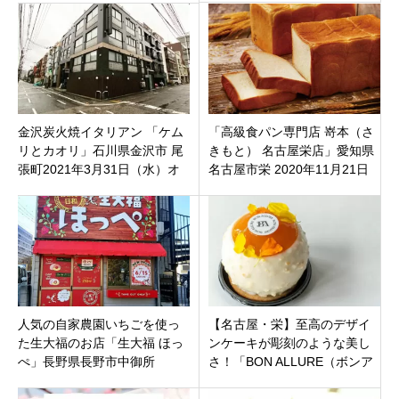
区
金沢炭火焼イタリアン 「ケム
「高級食パン専門店 嵜本（さ
リとカオリ」石川県金沢市 尾
きもと） 名古屋栄店」愛知県
張町2021年3月31日（水）オ
名古屋市栄 2020年11月21日
ープン
（土）オープン
人気の自家農園いちごを使っ
【名古屋・栄】至高のデザイ
た生大福のお店「生大福 ほっ
ンケーキが彫刻のような美し
ぺ」長野県長野市中御所
さ！「BON ALLURE（ボンア
リュール）」がHAERAにオー