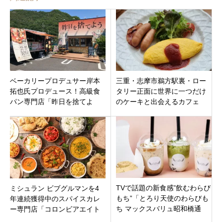
ベーカリープロデュサー岸本
三重・志摩市鵜方駅裏・ロー
拓也氏プロデュース！高級食
タリー正面に世界に一つだけ
パン専門店「昨日を捨てよ
のケーキと出会えるカフェ
う」 岐阜県各務原
「mycake」オープン！モーニ
ングもあり
TVで話題の新食感”飲むわらび
ミシュラン ビブグルマンを4
もち”「とろり天使のわらびも
年連続獲得中のスパイスカレ
ち マックスバリュ昭和橋通
ー専門店「コロンビアエイト
店」名古屋市中川区
名古屋金山店」名古屋市熱田