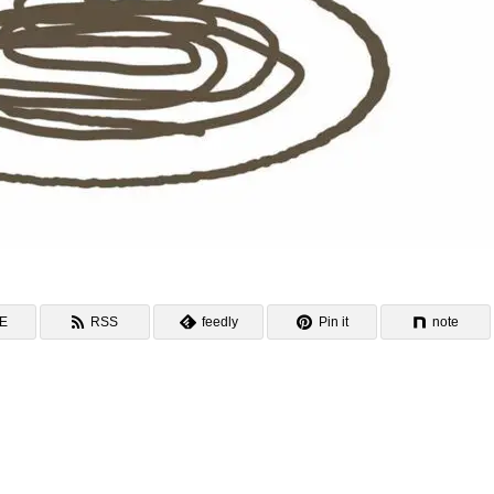
NE
RSS
feedly
Pin it
note