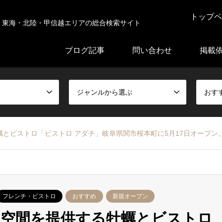
トップペ
東海・北陸・甲信越エリアの総合検索サイト
ブログ記事
問い合わせ
掲載
ジャンルから選ぶ
おす
とビストロ「ビストロ アダチ」岐阜県関市桜本町に5月17日オープン
フレンチ・ビストロ
おすすめ
新規オープン
の空間を提供する牡蠣とビストロ