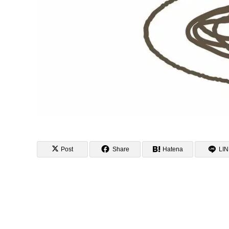
Post
Share
Hatena
LI