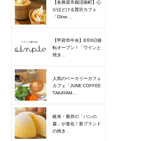
【各務原市鵜沼南町】心
がほどける贅沢カフェ
「Glow.…
【甲府市中央】8月8日移
転オープン！「ワインと
焼き…
人気のベーカリーカフェ
カフェ「JUNE COFFEE
TAKAYAM…
岐阜・垂井の「パンの
森」が進化！新ブランド
の焼き…