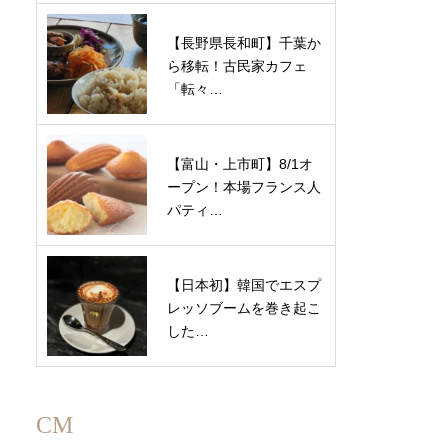
【長野県長和町】千葉か
ら移転！古民家カフェ
「転々…
【富山・上市町】8/1オ
ープン！本場フランス人
パティ…
【日本初】韓国でエスプ
レッソブームを巻き起こ
した…
CM