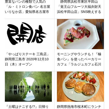
豊富なパンの種類で人気の
静岡県浜松市東区半田山
「ル・ミトロン食パン 名古屋
「覚王山フルーツ大福弁財天
いりなか店」愛知県名古屋市
浜松半田山店」SNS映えする
昭和区 2021年2月19日（金）
スイーツ。1月23日オープン
オープン
「やっぱりステーキ 三島店」
モーニングやランチも！『極
静岡県三島市 2020年12月10
食パン』を使ったベーカリー
日（木）オープン
カフェ「ラルジュカフェ石川
橋」名古屋市瑞穂区上山町に
オープン
『土曜はナニする!?』日帰り
静岡県熱海市桜木町にランチ