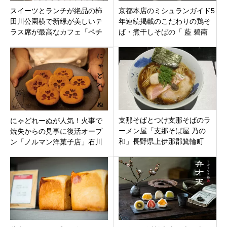
スイーツとランチが絶品の柿
京都本店のミシュランガイド5
田川公園横で新緑が美しいテ
年連続掲載のこだわりの鶏そ
ラス席が最高なカフェ「ペチ
ば・煮干しそばの「 藍 碧南
カ」静岡県駿東郡清水町堂庭
店」愛知県碧南市塩浜町にオ
ープン
支那そばとつけ支那そばのラ
にゃどれーぬが人気！火事で
ーメン屋「支那そば屋 乃の
焼失からの見事に復活オープ
和」長野県上伊那郡箕輪町
ン「ノルマン洋菓子店」石川
県金沢市の西金沢駅近く