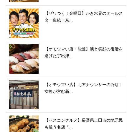
【ザワつく！金曜日】かき氷界のオールス
ター集結！奈...
【オモウマい店・能登】涙と笑顔の復活を
遂げた宇出津...
【オモウマい店】元アナウンサーの2代目
女将が営む新...
【べスコングルメ】長野県上田市の地元民
も通う名店「...