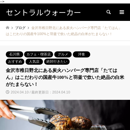
-->
セントラルウォーカー
検索
ブログ
金沢市稚日野北にある炭火ハンバーグ専門店「たてはん」
はこだわりの国産牛100%と羽釜で炊いた絶品の白米がたまらない！
石川県
カフェ・喫茶店
グルメ
洋食
おすすめ
人気店
絶対行きたい
金沢市稚日野北にある炭火ハンバーグ専門店「たては
ん」はこだわりの国産牛100%と羽釜で炊いた絶品の白米
がたまらない！
2024.04.10 / 最終更新日：2024.04.10