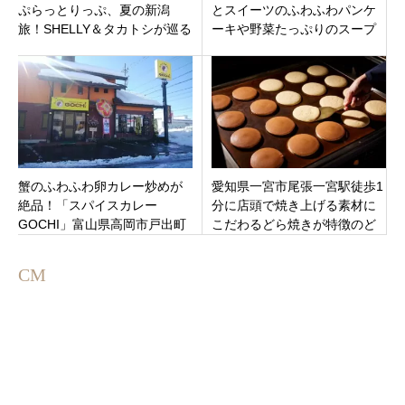
ぷらっとりっぷ、夏の新潟
とスイーツのふわふわパンケ
旅！SHELLY＆タカトシが巡る
ーキや野菜たっぷりのスープ
絶景＆絶品グルメ
カレーがおいしい古民家カフ
ェ「haru（ハル）」
蟹のふわふわ卵カレー炒めが
愛知県一宮市尾張一宮駅徒歩1
絶品！「スパイスカレー
分に店頭で焼き上げる素材に
GOCHI」富山県高岡市戸出町
こだわるどら焼きが特徴のど
1月20日新規オープンです。
ら焼き専門店「柏屋光章」オ
ープン
CM