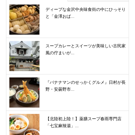
ディープな金沢中央味食街の中にひっそり
と「金澤おば...
スープカレーとスイーツが美味しい古民家
風の佇まいが...
『バナナマンのせっかくグルメ』日村が長
野・安曇野市...
【北陸初上陸！】薬膳スープ春雨専門店
「七宝麻辣湯」...