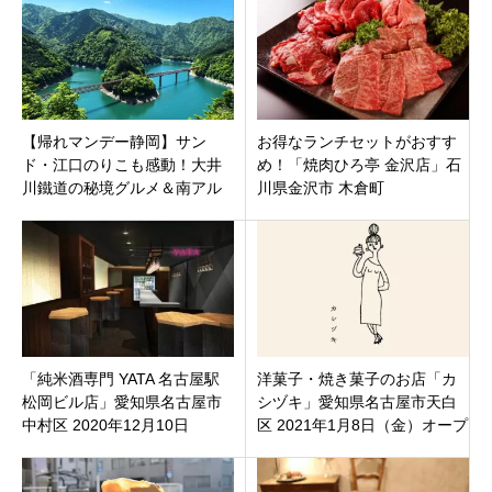
【帰れマンデー静岡】サン
お得なランチセットがおすす
ド・江口のりこも感動！大井
め！「焼肉ひろ亭 金沢店」石
川鐵道の秘境グルメ＆南アル
川県金沢市 木倉町
プスの絶景温泉めぐり全スポ
ットまとめ。
「純米酒専門 YATA 名古屋駅
洋菓子・焼き菓子のお店「カ
松岡ビル店」愛知県名古屋市
シヅキ」愛知県名古屋市天白
中村区 2020年12月10日
区 2021年1月8日（金）オープ
（木）オープン
ン