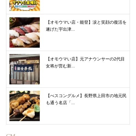
【オモウマい店・能登】涙と笑顔の復活を
遂げた宇出津...
【オモウマい店】元アナウンサーの2代目
女将が営む新...
【べスコングルメ】長野県上田市の地元民
も通う名店「...
CM