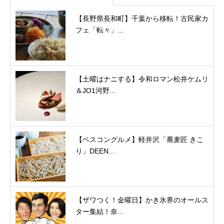
【長野県長和町】千葉から移転！古民家カ
フェ「転々」...
【土曜はナニする】令和ロマン松井ケムリ
＆JO1河野...
【ベスコングルメ】軽井沢「蕎麦匠 きこ
り」DEEN...
【ザワつく！金曜日】かき氷界のオールス
ター集結！奈...