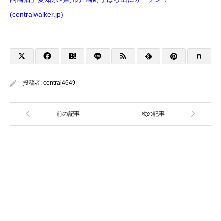
(centralwalker.jp)
投稿者:
central4649