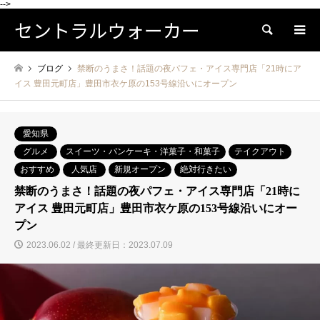
-->
セントラルウォーカー
検索
ブログ
禁断のうまさ！話題の夜パフェ・アイス専門店「21時にア
イス 豊田元町店」豊田市衣ケ原の153号線沿いにオープン
愛知県
グルメ
スイーツ・パンケーキ・洋菓子・和菓子
テイクアウト
おすすめ
人気店
新規オープン
絶対行きたい
禁断のうまさ！話題の夜パフェ・アイス専門店「21時に
アイス 豊田元町店」豊田市衣ケ原の153号線沿いにオー
プン
2023.06.02 / 最終更新日：2023.07.09