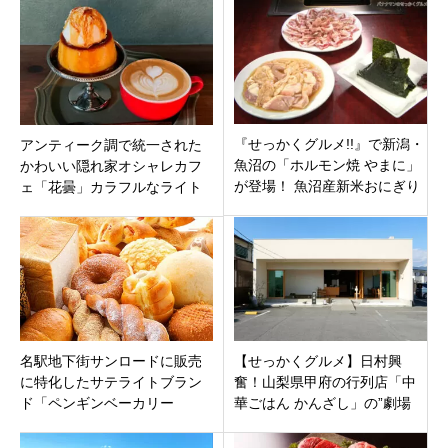
生ドーナツも？！
『せっかくグルメ!!』で新潟・
アンティーク調で統一された
魚沼の「ホルモン焼 やまに」
かわいい隠れ家オシャレカフ
が登場！ 魚沼産新米おにぎり
ェ「花曇」カラフルなライト
と絶品ホルモンの最強タッグ
が目印！岐阜県不破郡垂井町
に注目！
名駅地下街サンロードに販売
【せっかくグルメ】日村興
に特化したサテライトブラン
奮！山梨県甲府の行列店「中
ド「ペンギンベーカリー
華ごはん かんざし」の”劇場
Coco」国産小麦の人気のベー
型”超高速チャーハンを徹底解
カリーオープン！
説！