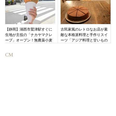
【静岡】湖西市鷲津駅すぐに
古民家風のレトロなお店が素
生地が主役の「ナカヤマクレ
敵な本格派料理と手作りスイ
ープ」オープン！無農薬小麦
ーツ「アジア料理と甘いもの
粉と国産全粒粉に良質オイル
の食堂 日ごと」静岡県三島市
のギーを使用
CM