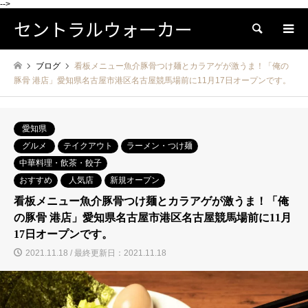
-->
セントラルウォーカー
検索
ブログ
看板メニュー魚介豚骨つけ麺とカラアゲが激うま！「俺の
豚骨 港店」愛知県名古屋市港区名古屋競馬場前に11月17日オープンです。
愛知県
グルメ
テイクアウト
ラーメン・つけ麺
中華料理・飲茶・餃子
おすすめ
人気店
新規オープン
看板メニュー魚介豚骨つけ麺とカラアゲが激うま！「俺
の豚骨 港店」愛知県名古屋市港区名古屋競馬場前に11月
17日オープンです。
2021.11.18 / 最終更新日：2021.11.18