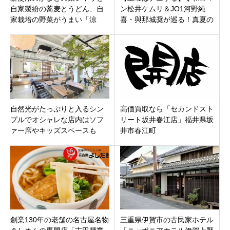
自家製紛の蕎麦とうどん、自
ン松井ケムリ＆JO1河野純
家栽培の野菜がうまい「涼
喜・與那城奨が巡る！真夏の
庵」岐阜県各務原市鵜沼朝日
涼感・軽井沢日帰りぷらっと
町
りっぷ完全ガイド
自然光がたっぷりと入るシン
高価買取なら「セカンドスト
プルでオシャレな店内はソフ
リート坂井春江店」福井県坂
ァー席やキッズスペースも
井市春江町
「ニコイチカフェ」羽島市福
寿町にオープン
創業130年の老舗の名古屋名物
三重県伊賀市の古民家ホテル