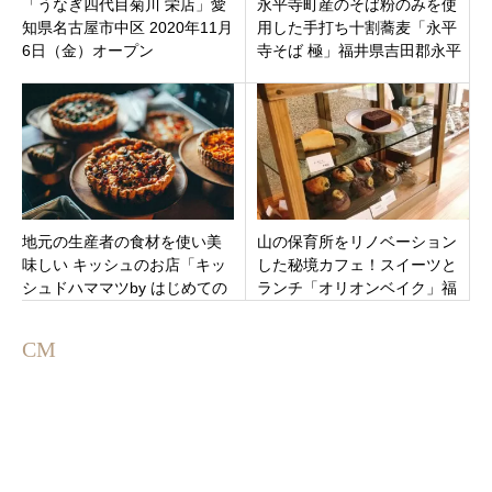
「うなぎ四代目菊川 栄店」愛
永平寺町産のそば粉のみを使
知県名古屋市中区 2020年11月
用した手打ち十割蕎麦「永平
6日（金）オープン
寺そば 極」福井県吉田郡永平
寺町
地元の生産者の食材を使い美
山の保育所をリノベーション
味しい キッシュのお店「キッ
した秘境カフェ！スイーツと
シュドハママツby はじめての
ランチ「オリオンベイク」福
キッシュ」静岡県浜松市中区
井県南条郡南越前町
旭町
CM