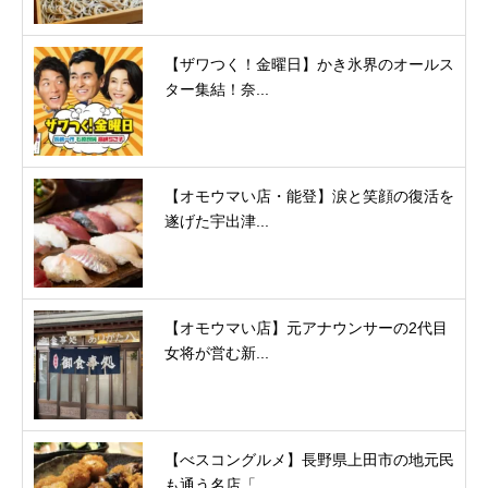
【ザワつく！金曜日】かき氷界のオールス
ター集結！奈...
【オモウマい店・能登】涙と笑顔の復活を
遂げた宇出津...
【オモウマい店】元アナウンサーの2代目
女将が営む新...
【べスコングルメ】長野県上田市の地元民
も通う名店「...