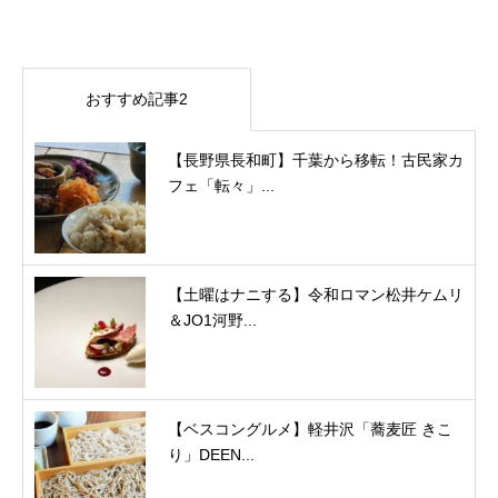
おすすめ記事2
【長野県長和町】千葉から移転！古民家カ
フェ「転々」...
【土曜はナニする】令和ロマン松井ケムリ
＆JO1河野...
【ベスコングルメ】軽井沢「蕎麦匠 きこ
り」DEEN...