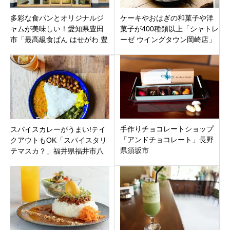
多彩な食パンとオリジナルジ
ケーキやおはぎの和菓子や洋
ャムが美味しい！愛知県豊田
菓子が400種類以上「シャトレ
市「最高級食ぱん はせがわ 豊
ーゼ ウイングタウン岡崎店」
田店」
愛知県岡崎市羽根町にオープ
ン！
手作りチョコレートショップ
スパイスカレーがうまい!テイ
「アンドチョコレート」長野
クアウトもOK「スパイスタリ
県須坂市
テマスカ？」福井県福井市八
ツ島駅