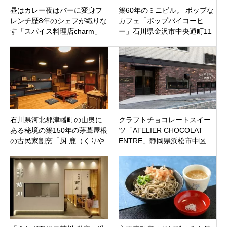
昼はカレー夜はバーに変身フ
築60年のミニビル。 ポップな
レンチ歴𝟪年のシェフが織りな
カフェ「ポップバイコーヒ
す「スパイス料理店charm」
ー」石川県金沢市中央通町11
三重県津市江戸橋に7月28日オ
月3日オープンです
ープン。
石川県河北郡津幡町の山奥に
クラフトチョコレートスイー
ある秘境の築150年の茅葺屋根
ツ「ATELIER CHOCOLAT
の古民家割烹「厨 鹿（くりや
ENTRE」静岡県浜松市中区
ろく）」ドライブがてらにい
かが？