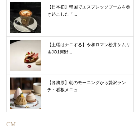
【日本初】韓国でエスプレッソブームを巻
き起こした「...
【土曜はナニする】令和ロマン松井ケムリ
＆JO1河野...
【各務原】朝のモーニングから贅沢ラン
チ・看板メニュ...
CM