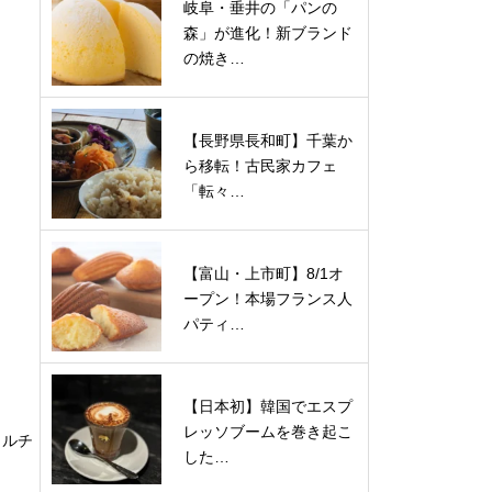
岐阜・垂井の「パンの
森」が進化！新ブランド
の焼き…
【長野県長和町】千葉か
ら移転！古民家カフェ
「転々…
【富山・上市町】8/1オ
ープン！本場フランス人
パティ…
【日本初】韓国でエスプ
レッソブームを巻き起こ
ミルチ
した…