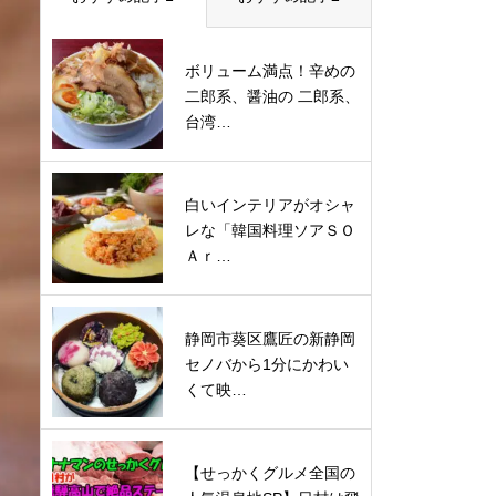
ボリューム満点！辛めの
二郎系、醤油の 二郎系、
台湾…
白いインテリアがオシャ
レな「韓国料理ソアＳＯ
Ａｒ…
静岡市葵区鷹匠の新静岡
セノバから1分にかわい
くて映…
【せっかくグルメ全国の