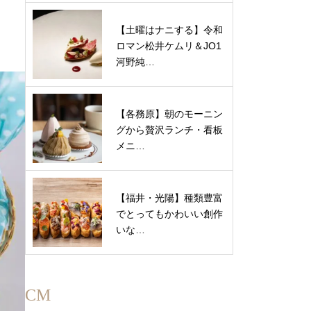
【土曜はナニする】令和
ロマン松井ケムリ＆JO1
河野純…
【各務原】朝のモーニン
グから贅沢ランチ・看板
メニ…
【福井・光陽】種類豊富
でとってもかわいい創作
いな…
CM