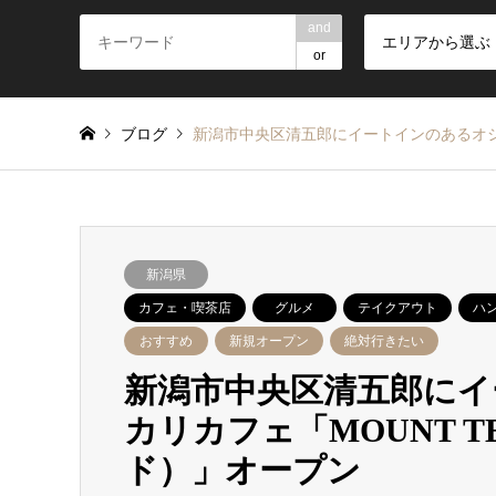
and
エリアから選ぶ
or
ブログ
新潟市中央区清五郎にイートインのあるオシャ
新潟県
カフェ・喫茶店
グルメ
テイクアウト
ハ
おすすめ
新規オープン
絶対行きたい
新潟市中央区清五郎に
カリカフェ「MOUNT T
ド）」オープン