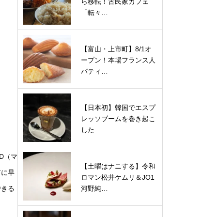
ら移転！古民家カフェ
「転々…
【富山・上市町】8/1オ
ープン！本場フランス人
パティ…
【日本初】韓国でエスプ
レッソブームを巻き起こ
した…
AD（マ
【土曜はナニする】令和
前に早
ロマン松井ケムリ＆JO1
河野純…
できる