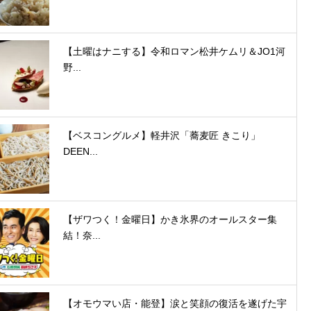
【土曜はナニする】令和ロマン松井ケムリ＆JO1河
野...
【ベスコングルメ】軽井沢「蕎麦匠 きこり」
DEEN...
【ザワつく！金曜日】かき氷界のオールスター集
結！奈...
【オモウマい店・能登】涙と笑顔の復活を遂げた宇