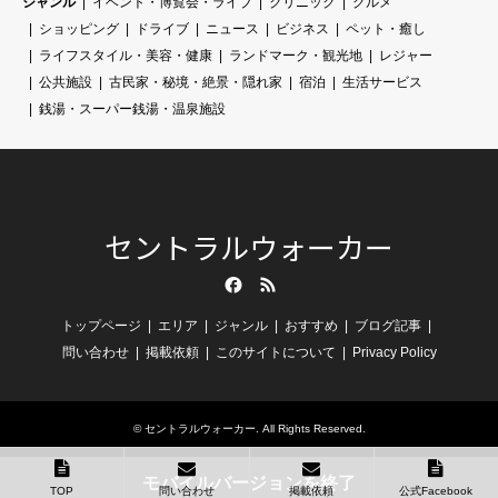
ジャンル
イベント・博覧会・ライブ
クリニック
グルメ
ショッピング
ドライブ
ニュース
ビジネス
ペット・癒し
ライフスタイル・美容・健康
ランドマーク・観光地
レジャー
公共施設
古民家・秘境・絶景・隠れ家
宿泊
生活サービス
銭湯・スーパー銭湯・温泉施設
セントラルウォーカー
Facebook
RSS
トップページ
エリア
ジャンル
おすすめ
ブログ記事
問い合わせ
掲載依頼
このサイトについて
Privacy Policy
©
セントラルウォーカー
. All Rights Reserved.
モバイルバージョンを終了
TOP
問い合わせ
掲載依頼
公式Facebook