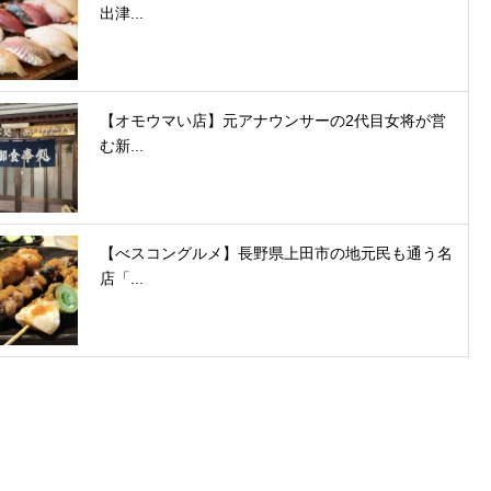
出津...
【オモウマい店】元アナウンサーの2代目女将が営
む新...
【べスコングルメ】長野県上田市の地元民も通う名
店「...