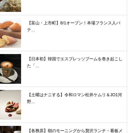
【富山・上市町】8/1オープン！本場フランス人パ
テ...
【日本初】韓国でエスプレッソブームを巻き起こし
た「...
【土曜はナニする】令和ロマン松井ケムリ＆JO1河
野...
【各務原】朝のモーニングから贅沢ランチ・看板メ