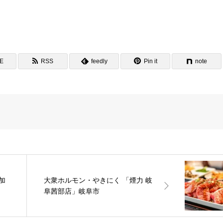
NE
RSS
feedly
Pin it
note
加
大衆ホルモン・やきにく 「煙力 岐
阜茜部店」岐阜市