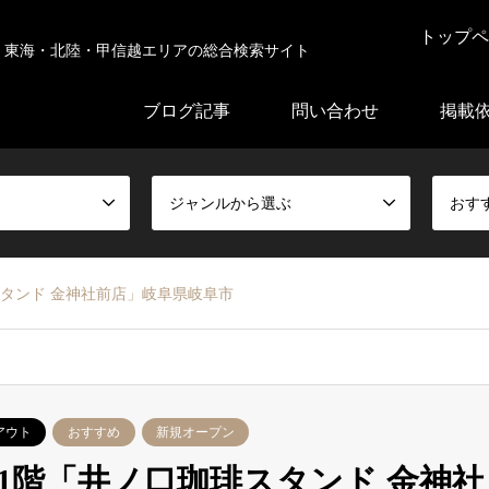
トップペ
東海・北陸・甲信越エリアの総合検索サイト
ブログ記事
問い合わせ
掲載
ジャンルから選ぶ
おす
タンド 金神社前店」岐阜県岐阜市
アウト
おすすめ
新規オープン
1階「井ノ口珈琲スタンド 金神社