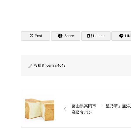
Post
Share
Hatena
LI
投稿者:
central4649
富山県高岡市 「 星乃華」無添
高級食パン