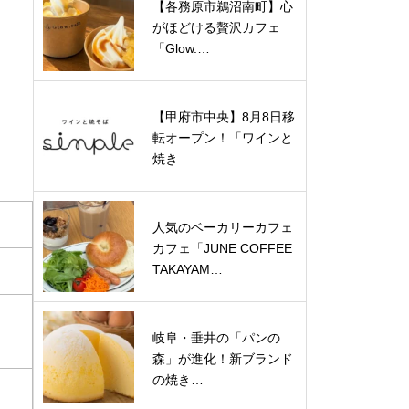
【各務原市鵜沼南町】心
がほどける贅沢カフェ
「Glow.…
【甲府市中央】8月8日移
転オープン！「ワインと
焼き…
人気のベーカリーカフェ
カフェ「JUNE COFFEE
TAKAYAM…
岐阜・垂井の「パンの
森」が進化！新ブランド
の焼き…