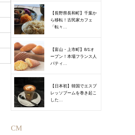
【長野県長和町】千葉か
ら移転！古民家カフェ
「転々…
【富山・上市町】8/1オ
ープン！本場フランス人
パティ…
【日本初】韓国でエスプ
レッソブームを巻き起こ
した…
CM