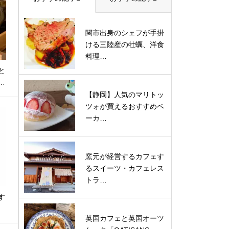
関市出身のシェフが手掛
ける三陸産の牡蠣、洋食
料理…
と
…
【静岡】人気のマリトッ
ツォが買えるおすすめベ
ーカ…
窯元が経営するカフェす
るスイーツ・カフェレス
トラ…
す
…
英国カフェと英国オーツ