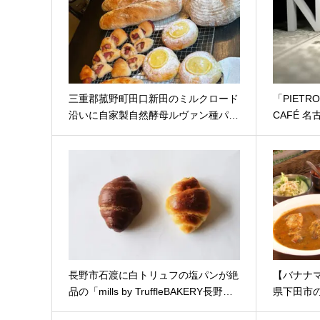
三重郡菰野町田口新田のミルクロード
「PIETRO
沿いに自家製自然酵母ルヴァン種パ…
CAFÉ 
長野市石渡に白トリュフの塩パンが絶
【バナナ
品の「mills by TruffleBAKERY長野…
県下田市