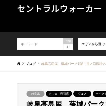
セントラルウォーカー
and
エリアから選ぶ
or
ブログ
岐阜高島屋 蕪城パーク1階「井ノ口珈琲ス
岐阜県
カフェ・喫茶店
グルメ
テイク
岐阜高島屋 蕪城パーク