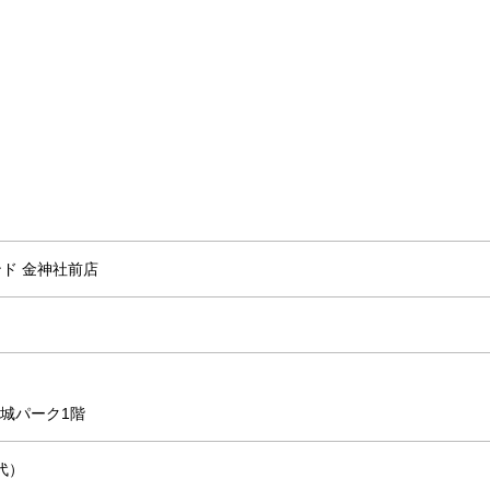
ド 金神社前店
蕪城パーク1階
代）