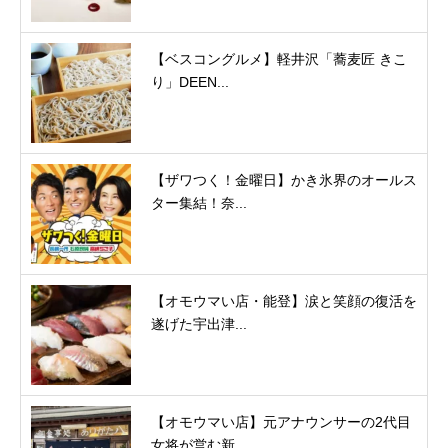
【ベスコングルメ】軽井沢「蕎麦匠 きこ
り」DEEN...
【ザワつく！金曜日】かき氷界のオールス
ター集結！奈...
【オモウマい店・能登】涙と笑顔の復活を
遂げた宇出津...
【オモウマい店】元アナウンサーの2代目
女将が営む新...