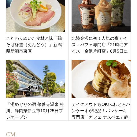
こだわりぬいた食材と味「鶏
北陸金沢に初！人気の夜アイ
そば縁道（えんどう）」新潟
ス・パフェ専門店「21時にア
県新潟市東区
イス 金沢片町店」8月5日に
オープンするようです。記事
更新
「湯めぐりの宿 修善寺温泉 桂
テイクアウトもOK!ふわとろパ
川」静岡県伊豆市10月25日プ
ンケーキが絶品！パンケーキ
レオープン
専門店「カフェ ナスベエ」静
岡市清水区
CM