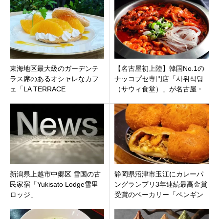
東海地区最大級のガーデンテ
【名古屋初上陸】韓国No.1の
ラス席のあるオシャレなカフ
ナッコプセ専門店「사위식당
ェ「LA TERRACE
（サウィ食堂）」が名古屋・
4’SEASONS」名古屋市天白区
栄に7月9日オープン！辛いけ
原にオープン
どうまい！
新潟県上越市中郷区 雪国の古
静岡県沼津市玉江にカレーパ
民家宿「Yukisato Lodge雪里
ングランプリ3年連続最高金賞
ロッジ」
受賞のベーカリー「ペンギン
ベーカリー沼津店」10月21日
オープン！