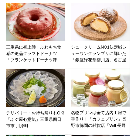
三重県に初上陸！ふわもち食
シュークリームNO1決定戦シ
感の絶品クラフトドーナツ
ューワングランプリに輝いた
「ブランケットドーナツ津
「銀座緑花堂徳川店」名古屋
店」津市の阿漕駅ほど近くに
市東区徳川に7月19日オープン
オープン！
名物プリンは全て店内工房で
デリバリー・お持ち帰りもOK!
手作り！「カフェプリン」長
「ふぐ屋心意気」三重県四日
野市徳間の雑貨店「Will 長野
市市 川原町
店」隣りにオープン