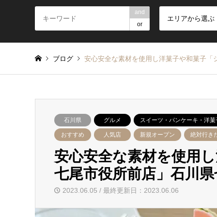
and
エリアから選ぶ
or
ブログ
安心安全な素材を使用し洋菓子や和菓子「
石川県
グルメ
スイーツ・パンケーキ・洋菓
おすすめ
人気店
新規オープン
絶対行き
安心安全な素材を使用し
七尾市役所前店」石川県
2023.06.05 / 最終更新日：2023.06.06