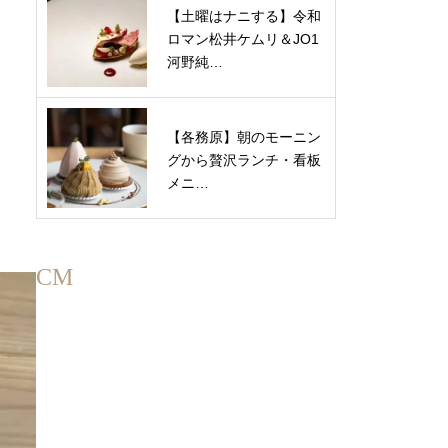
【土曜はナニする】令和
ロマン松井ケムリ＆JO1
河野純…
【各務原】朝のモーニン
グから贅沢ランチ・看板
メニ…
CM