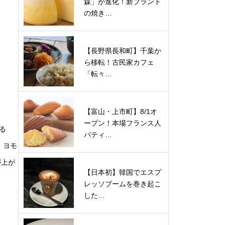
森」が進化！新ブランド
の焼き…
【長野県長和町】千葉か
ら移転！古民家カフェ
「転々…
【富山・上市町】8/1オ
ープン！本場フランス人
る
パティ…
、ヨモ
が上が
【日本初】韓国でエスプ
レッソブームを巻き起こ
した…