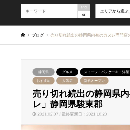
and
エリアから選ぶ
or
ブログ
売り切れ続出の静岡県内初のカヌレ専門
静岡県
グルメ
スイーツ・パンケーキ・洋菓
おすすめ
人気店
新規オープン
売り切れ続出の静岡県内
レ」静岡県駿東郡
2021.02.07 / 最終更新日：2021.10.29