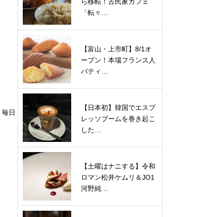
ら移転！古民家カフェ
「転々…
【富山・上市町】8/1オ
ープン！本場フランス人
パティ…
【日本初】韓国でエスプ
、毎日
レッソブームを巻き起こ
した…
【土曜はナニする】令和
ロマン松井ケムリ＆JO1
河野純…