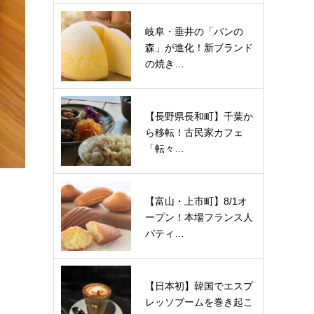
岐阜・垂井の「パンの
森」が進化！新ブランド
の焼き…
【長野県長和町】千葉か
ら移転！古民家カフェ
「転々…
【富山・上市町】8/1オ
ープン！本場フランス人
パティ…
【日本初】韓国でエスプ
レッソブームを巻き起こ