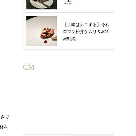
した…
【土曜はナニする】令和
ロマン松井ケムリ＆JO1
河野純…
CM
容さで
材を