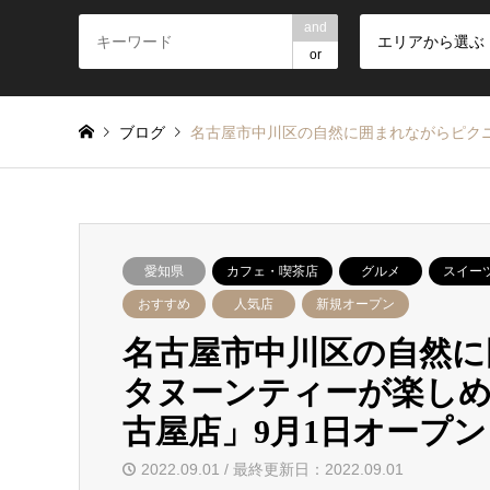
and
エリアから選ぶ
or
ブログ
名古屋市中川区の自然に囲まれながらピクニッ
愛知県
カフェ・喫茶店
グルメ
スイー
おすすめ
人気店
新規オープン
名古屋市中川区の自然
タヌーンティーが楽しめるカ
古屋店」9月1日オープン
2022.09.01 / 最終更新日：2022.09.01