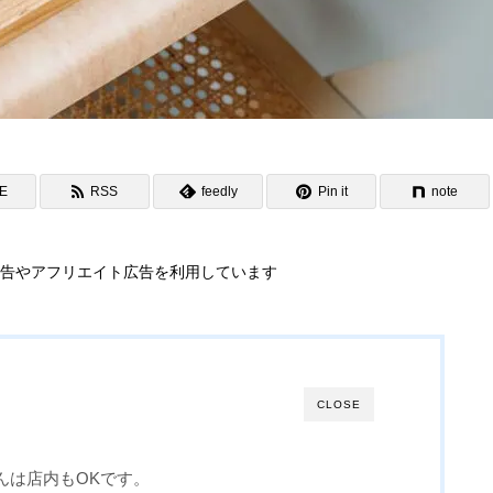
NE
RSS
feedly
Pin it
note
告やアフリエイト広告を利用しています
CLOSE
んは店内もOKです。