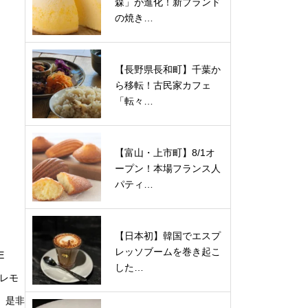
森」が進化！新ブランド
の焼き…
【長野県長和町】千葉か
ら移転！古民家カフェ
「転々…
【富山・上市町】8/1オ
ープン！本場フランス人
パティ…
【日本初】韓国でエスプ
レッソブームを巻き起こ
E
した…
、レモ
。是非