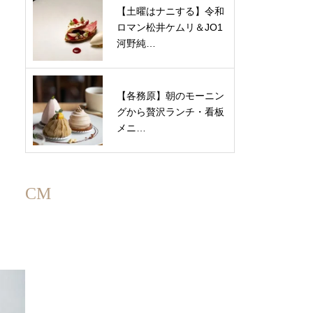
【土曜はナニする】令和
ロマン松井ケムリ＆JO1
河野純…
【各務原】朝のモーニン
グから贅沢ランチ・看板
メニ…
CM