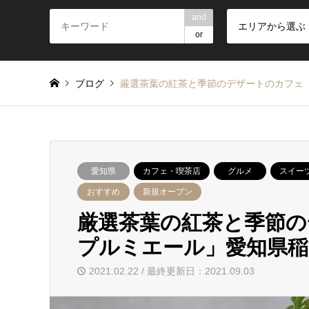
and
エリアから選ぶ
or
ブログ
厳選茶葉の紅茶と季節のデザートのカフェ「
愛知県
カフェ・喫茶店
グルメ
スイー
おすすめ
新規オープン
厳選茶葉の紅茶と季節
プルミエール」愛知県
2021.02.22 / 最終更新日：2021.09.03