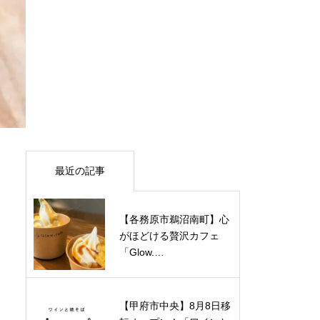
最近の記事
【各務原市鵜沼南町】心
がほどける贅沢カフェ
「Glow.…
【甲府市中央】8月8日移