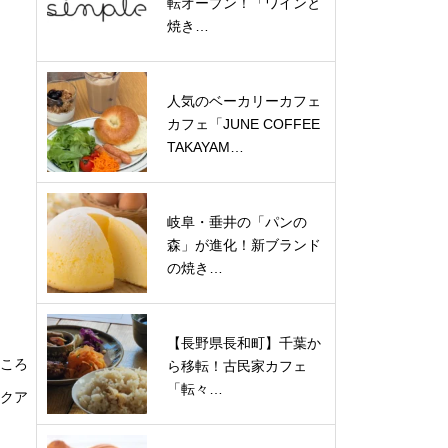
転オープン！「ワインと
焼き…
人気のベーカリーカフェ
カフェ「JUNE COFFEE
TAKAYAM…
岐阜・垂井の「パンの
森」が進化！新ブランド
の焼き…
【長野県長和町】千葉か
ところ
ら移転！古民家カフェ
「転々…
イクア