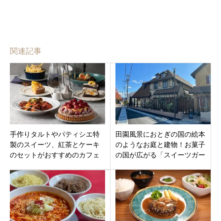
関連記事
手作りタルトやパティシエ特
田園風景におとぎの国の絵本
製のスイーツ、紅茶とケーキ
のようなお庭と建物！お菓子
のセットがおすすめのカフェ
の国が広がる「スイーツガー
「SAN刈谷」刈谷市青山町に
デンマルフジ」小松市沖町に
オープン
オープン！