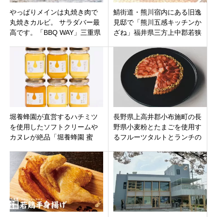
やっぱりメインは丸焼き肉で
鯖街道・熊川宿内にある旧逸
丸焼きカルビ。 サラダバー最
見邸で「熊川五感キッチンか
高です。「BBQ WAY」三重県
ざね」福井県三方上中郡若狭
鈴鹿市
町熊川3月8日新規オープンで
す。
堀養蜂園が直営するハチミツ
長野県上高井郡小布施町の長
を使用したソフトクリームや
野県小麦粉とたまごを使用す
カヌレが絶品「堀養蜂園 蜜
るフルーツタルトとランチの
や」岐阜県瑞浪市
美味しいカフェ「くてん。フ
ルーツ＆ケーキ」古民家を改
装したお店。