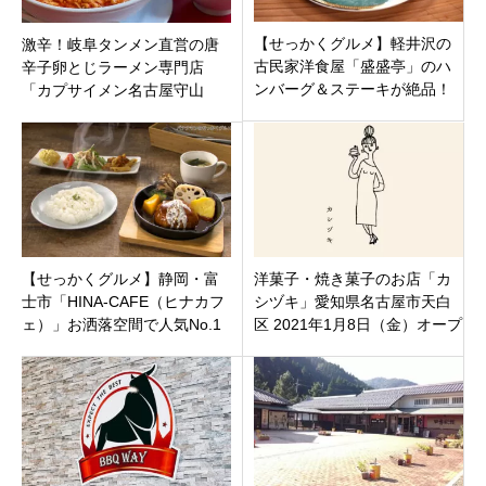
【せっかくグルメ】軽井沢の
激辛！岐阜タンメン直営の唐
古民家洋食屋「盛盛亭」のハ
辛子卵とじラーメン専門店
ンバーグ＆ステーキが絶品！
「カプサイメン名古屋守山
信州プレミアム牛A5ランクに
店」名古屋市守山区11月26日
感動
プレオープン！
【せっかくグルメ】静岡・富
洋菓子・焼き菓子のお店「カ
士市「HINA-CAFE（ヒナカフ
シヅキ」愛知県名古屋市天白
ェ）」お洒落空間で人気No.1
区 2021年1月8日（金）オープ
の絶品煮込みハンバーグを堪
ン
能！