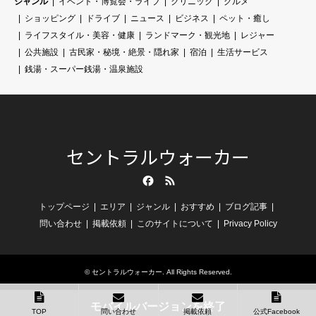
ジャンル
イベント・博覧会・ライブ
クリニック
グルメ
ショッピング
ドライブ
ニュース
ビジネス
ペット・癒し
ライフスタイル・美容・健康
ランドマーク・観光地
レジャー
公共施設
古民家・秘境・絶景・隠れ家
宿泊
生活サービス
銭湯・スーパー銭湯・温泉施設
セントラルウォーカー
Facebook
RSS
トップページ
エリア
ジャンル
おすすめ
ブログ記事
問い合わせ
掲載依頼
このサイトについて
Privacy Policy
©
セントラルウォーカー
. All Rights Reserved.
モバイルバージョンを終了
TOP
問い合わせ
掲載依頼
公式Facebook