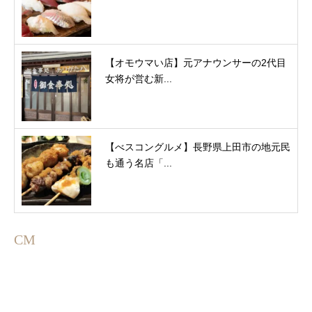
【オモウマい店】元アナウンサーの2代目
女将が営む新...
【べスコングルメ】長野県上田市の地元民
も通う名店「...
CM