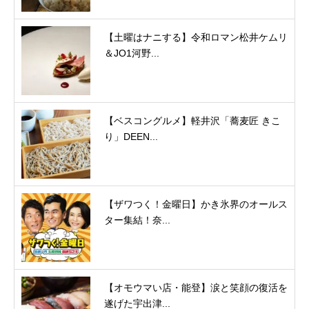
【土曜はナニする】令和ロマン松井ケムリ
＆JO1河野...
【ベスコングルメ】軽井沢「蕎麦匠 きこ
り」DEEN...
【ザワつく！金曜日】かき氷界のオールス
ター集結！奈...
【オモウマい店・能登】涙と笑顔の復活を
遂げた宇出津...