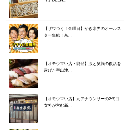
【ザワつく！金曜日】かき氷界のオールス
ター集結！奈...
【オモウマい店・能登】涙と笑顔の復活を
遂げた宇出津...
【オモウマい店】元アナウンサーの2代目
女将が営む新...