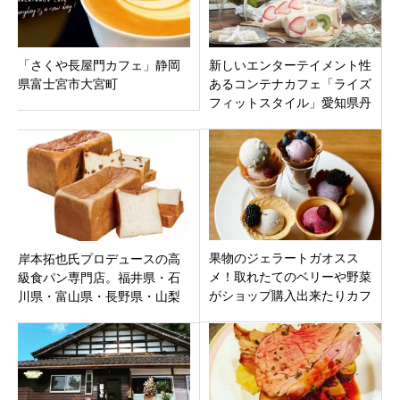
「さくや長屋門カフェ」静岡
新しいエンターテイメント性
県富士宮市大宮町
あるコンテナカフェ「ライズ
フィットスタイル」愛知県丹
羽郡
果物のジェラートガオスス
岸本拓也氏プロデュースの高
メ！取れたてのベリーや野菜
級食パン専門店。福井県・石
がショップ購入出来たりカフ
川県・富山県・長野県・山梨
ェでカフェで頂ける「イデ
県・新潟県の店舗一覧まとめ
カ」三重県名張市井出