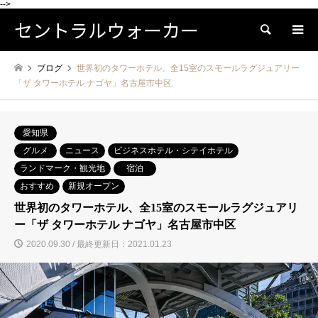
-->
セントラルウォーカー
検索
ブログ
世界初のタワーホテル、全15室のスモールラグジュアリー
「ザ タワーホテル ナゴヤ」名古屋市中区
愛知県
グルメ
ニュース
ビジネスホテル・シテイホテル
ランドマーク・観光地
宿泊
おすすめ
新規オープン
世界初のタワーホテル、全15室のスモールラグジュアリ
ー「ザ タワーホテル ナゴヤ」名古屋市中区
2020.09.30 / 最終更新日：2021.01.23