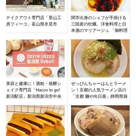
テイクアウト専門店「里山工
関市出身のシェフが手掛ける
房フィーコ」富山県氷見市
三陸産の牡蠣、洋食料理と日
本酒のマリアージュ 「御料理
あだち」岐阜県美濃加茂市 美
濃太田駅すぐ
美容と健康に！酒粕・発酵シ
ぜっぴんちゃーはんとラーメ
ェイク専門店「Hacco to go!
ン！京都の人気ラーメン店の
新潟駅店」新潟県新潟市中央
「京都 麺や向日葵」静岡県袋
区 2021年3月22日（月）オー
井市
プン