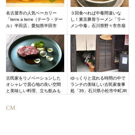
名古屋市の人気ベーカリー
３回食べれば中毒間違いな
「terre a terre（テーラ・テー
し！東京豚骨ラーメン「ラー
ル）半田店」愛知県半田市
メン中毒」石川県野々市市扇
が丘金沢工大近くに1月14日オ
ープン
古民家をリノベーションした
ゆっくりと流れる時間の中で
オシャレで居心地の良い空間
ランチの美味しい古民家食事
と美味しい料理。立ち飲みも
処「39」石川県小松市中町JR
できる「モダンビストロ
小松駅より徒歩10分
μ（みゅー）」名古屋市中区
CM