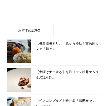
おすすめ記事2
【長野県長和町】千葉から移転！古民家カ
フェ「転々」...
【土曜はナニする】令和ロマン松井ケムリ
＆JO1河野...
【ベスコングルメ】軽井沢「蕎麦匠 きこ
り」DEEN...