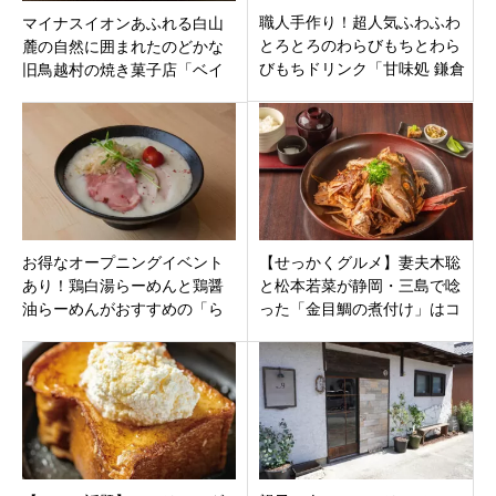
職人手作り！超人気ふわふわ
マイナスイオンあふれる白山
とろとろのわらびもちとわら
麓の自然に囲まれたのどかな
びもちドリンク「甘味処 鎌倉
旧鳥越村の焼き菓子店「ベイ
津観音店」三重県津市大門に
ク トリゴエ」石川県白山市下
11月4日オープン
野町ロ
お得なオープニングイベント
【せっかくグルメ】妻夫木聡
あり！鶏白湯らーめんと鶏醤
と松本若菜が静岡・三島で唸
油らーめんがおすすめの「ら
った「金目鯛の煮付け」はコ
ーめん吟雅」名古屋市西区名
コ！『風土 芝本町店』を徹底
駅にオープン
解説！