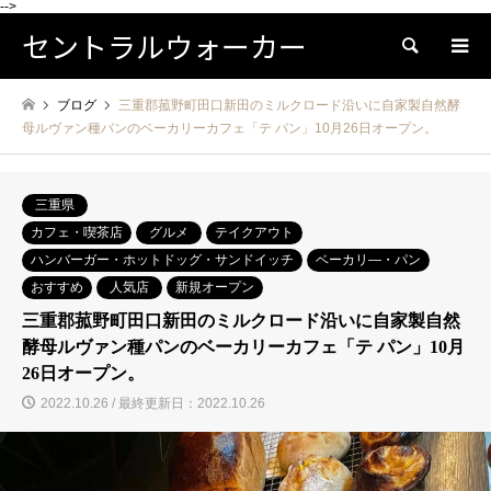
-->
セントラルウォーカー
検索
ブログ
三重郡菰野町田口新田のミルクロード沿いに自家製自然酵
母ルヴァン種パンのベーカリーカフェ「テ パン」10月26日オープン。
三重県
カフェ・喫茶店
グルメ
テイクアウト
ハンバーガー・ホットドッグ・サンドイッチ
ベーカリ―・パン
おすすめ
人気店
新規オープン
三重郡菰野町田口新田のミルクロード沿いに自家製自然
酵母ルヴァン種パンのベーカリーカフェ「テ パン」10月
26日オープン。
2022.10.26 / 最終更新日：2022.10.26