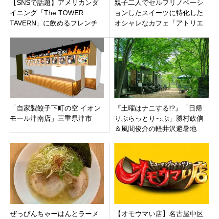
【SNSで話題】アメリカンダ
親子二人でセルフリノベーシ
イニング「The TOWER
ョンしたスイーツに特化した
TAVERN」に飲めるフレンチ
オシャレなカフェ「アトリエ
トースト名古屋初上陸！
9」三重県鈴鹿市道伯5月8日オ
ープン
「自家製餃子下町の空 イオン
『土曜はナニする!?』「日帰
モール津南店」三重県津市
りぷらっとりっぷ」勝村政信
＆風間俊介の軽井沢避暑地
旅！絶景と美食を満喫する夏
のモデルコース
ぜっぴんちゃーはんとラーメ
【オモウマい店】名古屋中区