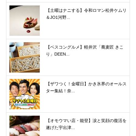
【土曜はナニする】令和ロマン松井ケムリ
＆JO1河野...
【ベスコングルメ】軽井沢「蕎麦匠 きこ
り」DEEN...
【ザワつく！金曜日】かき氷界のオールス
ター集結！奈...
【オモウマい店・能登】涙と笑顔の復活を
遂げた宇出津...