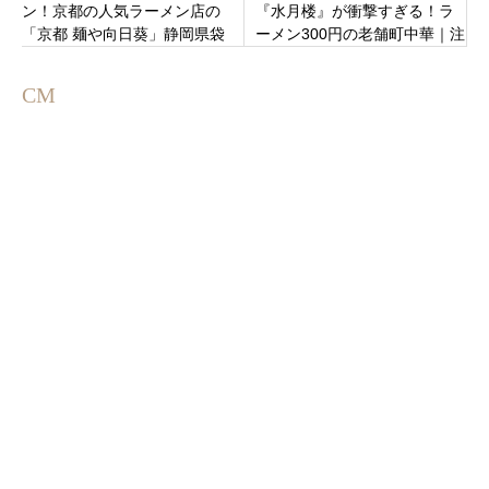
ン！京都の人気ラーメン店の
『水月楼』が衝撃すぎる！ラ
「京都 麺や向日葵」静岡県袋
ーメン300円の老舗町中華｜注
井市
文はすぐ頼まないと行けな
い！？
CM