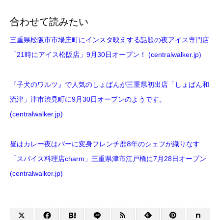
合わせて読みたい
三重県松阪市市場庄町にインスタ映えする話題の夜アイス専門店
「21時にアイス松阪店」9月30日オープン！ (centralwalker.jp)
『子犬のワルツ』で人気のしょぱんが三重県初出店「しょぱん和
流津」津市渋見町に9月30日オープンのようです。
(centralwalker.jp)
昼はカレー夜はバーに変身フレンチ歴𝟪年のシェフが織りなす
「スパイス料理店charm」三重県津市江戸橋に7月28日オープン
(centralwalker.jp)