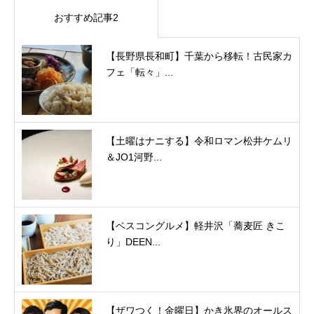
おすすめ記事2
【長野県長和町】千葉から移転！古民家カ
フェ「転々」...
【土曜はナニする】令和ロマン松井ケムリ
＆JO1河野...
【ベスコングルメ】軽井沢「蕎麦匠 きこ
り」DEEN...
【ザワつく！金曜日】かき氷界のオールス