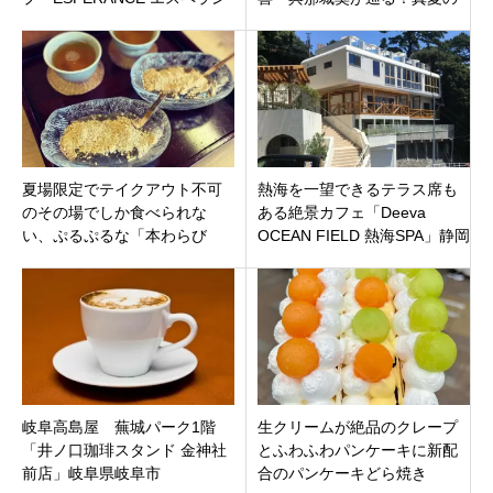
ス」山梨県南都留郡富士河口
涼感・軽井沢日帰りぷらっと
湖町
りっぷ完全ガイド
夏場限定でテイクアウト不可
熱海を一望できるテラス席も
のその場でしか食べられな
ある絶景カフェ「Deeva
い、ぷるぷるな「本わらび
OCEAN FIELD 熱海SPA」静岡
餅」がおすすめのだんご屋
県熱海市桃山町に7月25日
「ひとえや」三重県津市白山
（日）オープン
町
岐阜高島屋 蕪城パーク1階
生クリームが絶品のクレープ
「井ノ口珈琲スタンド 金神社
とふわふわパンケーキに新配
前店」岐阜県岐阜市
合のパンケーキどら焼き