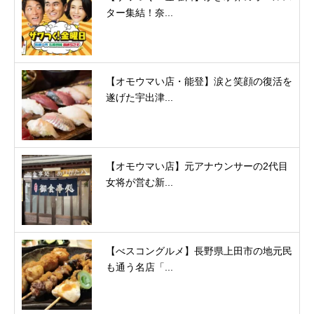
ター集結！奈...
【オモウマい店・能登】涙と笑顔の復活を
遂げた宇出津...
【オモウマい店】元アナウンサーの2代目
女将が営む新...
【べスコングルメ】長野県上田市の地元民
も通う名店「...