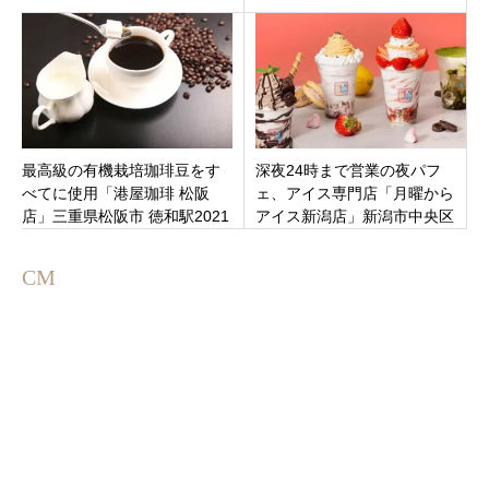
「Panel Cafe 瑞浪店」岐阜県
の瑞浪駅すぐ
最高級の有機栽培珈琲豆をす
深夜24時まで営業の夜パフ
べてに使用「港屋珈琲 松阪
ェ、アイス専門店「月曜から
店」三重県松阪市 徳和駅2021
アイス新潟店」新潟市中央区
年1月18日（月）オープン
南出来島にオープン！
CM