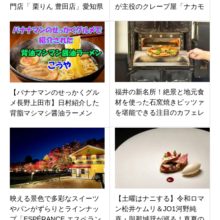
門店「 栗りん 豊田店」愛知県
が主役のクレープ屋「ナカモ
豊田市T-FACEに12月23日オー
リクレープ」名張市鴻之台に
プン
オープン！
福井の新名所！絶景と地元食
【バナナマンのせっかくグル
材を使った石窯焼きピッツァ
メ長野上田市】日村紹介した
を堪能できる注目のカフェレ
背脂マシマシ醤油ラーメン
ストラン「足羽山テラス」オ
「こうや」地元のんべえ御用
ープン
達
映える景色で多彩なスイーツ
【土曜はナニする】令和ロマ
やパンがずらりとラインナッ
ン松井ケムリ＆JO1河野純
プ「ESPÉRANCE エスペラン
喜・與那城奨が巡る！真夏の